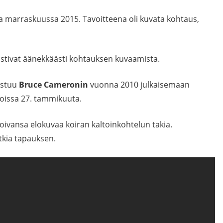
 marraskuussa 2015. Tavoitteena oli kuvata kohtaus,
stivat äänekkäästi kohtauksen kuvaamista.
ustuu
Bruce Cameronin
vuonna 2010 julkaisemaan
loissa 27. tammikuuta.
oivansa elokuvaa koiran kaltoinkohtelun takia.
tkia tapauksen.