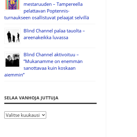
mestaruuden – Tampereella
pelattavan Poptennis-
turnaukseen osallistuvat pelaajat selvillä
Blind Channel palaa tauolta –
areenakeikka luvassa
Blind Channel aktivoituu –
”Mukanamme on enemmän
sanottavaa kuin koskaan
aiemmin”
SELAA VANHOJA JUTTUJA
S
e
l