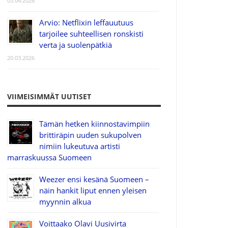
03.04.2026
Arvio: Netflixin leffauutuus
tarjoilee suhteellisen ronskisti
verta ja suolenpätkiä
20.03.2026
VIIMEISIMMÄT UUTISET
Tämän hetken kiinnostavimpiin
brittiräpin uuden sukupolven
nimiin lukeutuva artisti
marraskuussa Suomeen
Weezer ensi kesänä Suomeen –
näin hankit liput ennen yleisen
myynnin alkua
Voittaako Olavi Uusivirta