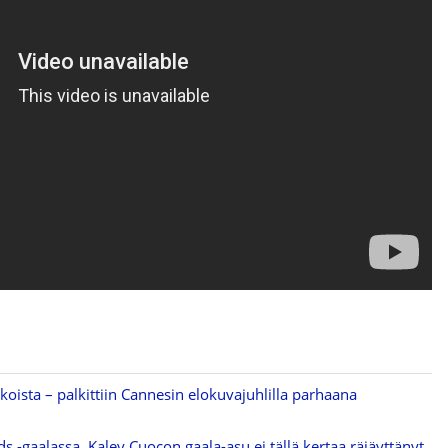
koista – palkittiin Cannesin elokuvajuhlilla parhaana
ds -gaalassa, Kaley Cuocon gaala-asu ei tällä kertaa räjäyttänyt