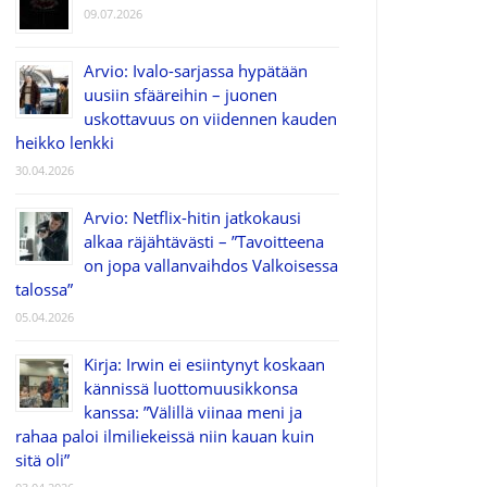
09.07.2026
Arvio: Ivalo-sarjassa hypätään
uusiin sfääreihin – juonen
uskottavuus on viidennen kauden
heikko lenkki
30.04.2026
Arvio: Netflix-hitin jatkokausi
alkaa räjähtävästi – ”Tavoitteena
on jopa vallanvaihdos Valkoisessa
talossa”
05.04.2026
Kirja: Irwin ei esiintynyt koskaan
kännissä luottomuusikkonsa
kanssa: ”Välillä viinaa meni ja
rahaa paloi ilmiliekeissä niin kauan kuin
sitä oli”