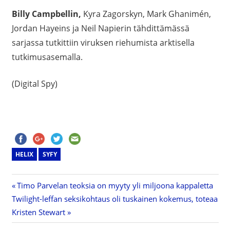
Billy Campbellin,
Kyra Zagorskyn, Mark Ghanimén,
Jordan Hayeins ja Neil Napierin tähdittämässä
sarjassa tutkittiin viruksen riehumista arktisella
tutkimusasemalla.
(Digital Spy)
HELIX
SYFY
Previous
Timo Parvelan teoksia on myyty yli miljoona kappaletta
Artikkelien
Next
Twilight-leffan seksikohtaus oli tuskainen kokemus, toteaa
Post:
Post:
Kristen Stewart
selaus