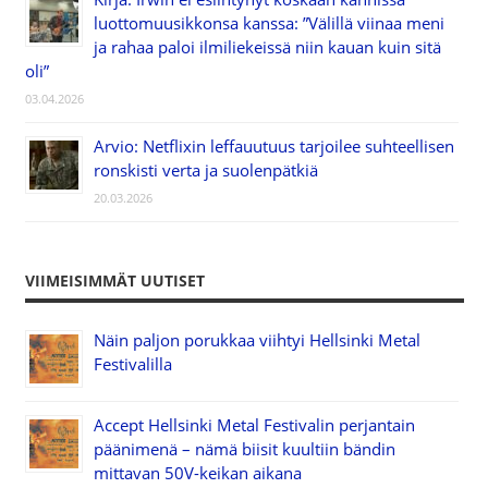
luottomuusikkonsa kanssa: ”Välillä viinaa meni
ja rahaa paloi ilmiliekeissä niin kauan kuin sitä
oli”
03.04.2026
Arvio: Netflixin leffauutuus tarjoilee suhteellisen
ronskisti verta ja suolenpätkiä
20.03.2026
VIIMEISIMMÄT UUTISET
Näin paljon porukkaa viihtyi Hellsinki Metal
Festivalilla
Accept Hellsinki Metal Festivalin perjantain
päänimenä – nämä biisit kuultiin bändin
mittavan 50V-keikan aikana