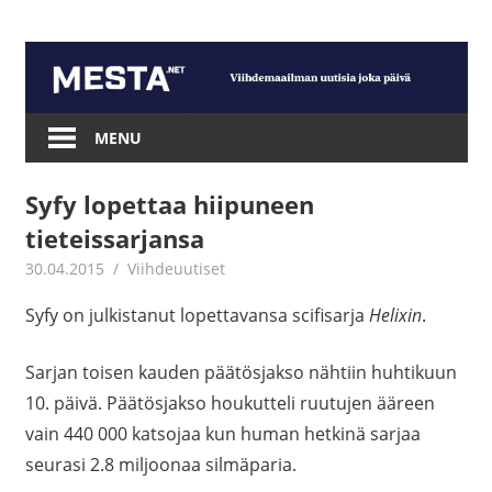
Skip
to
content
Mesta.net
MENU
Syfy lopettaa hiipuneen
tieteissarjansa
30.04.2015
mestanet
Viihdeuutiset
Syfy on julkistanut lopettavansa scifisarja
Helixin
.
Sarjan toisen kauden päätösjakso nähtiin huhtikuun
10. päivä. Päätösjakso houkutteli ruutujen ääreen
vain 440 000 katsojaa kun human hetkinä sarjaa
seurasi 2.8 miljoonaa silmäparia.