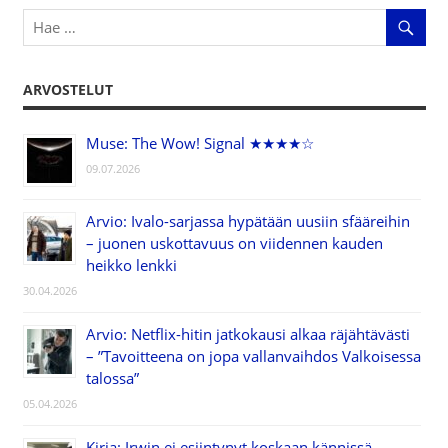
ARVOSTELUT
Muse: The Wow! Signal ★★★★☆
09.07.2026
Arvio: Ivalo-sarjassa hypätään uusiin sfääreihin
– juonen uskottavuus on viidennen kauden
heikko lenkki
30.04.2026
Arvio: Netflix-hitin jatkokausi alkaa räjähtävästi
– ”Tavoitteena on jopa vallanvaihdos Valkoisessa
talossa”
05.04.2026
Kirja: Irwin ei esiintynyt koskaan kännissä