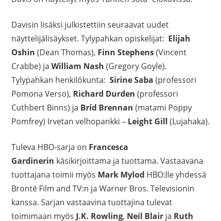
Davisin lisäksi julkistettiin seuraavat uudet
näyttelijälisäykset. Tylypahkan opiskelijat:
Elijah
Oshin
(Dean Thomas),
Finn Stephens
(Vincent
Crabbe) ja
William Nash
(Gregory Goyle).
Tylypahkan henkilökunta:
Sirine Saba
(professori
Pomona Verso),
Richard Durden
(professori
Cuthbert Binns) ja
Bríd Brennan
(matami Poppy
Pomfrey) Irvetan velhopankki –
Leight Gill
(Lujahaka).
Tuleva HBO-sarja on
Francesca
Gardinerin
käsikirjoittama ja tuottama. Vastaavana
tuottajana toimii myös
Mark Mylod
HBO:lle yhdessä
Brontë Film and TV:n ja Warner Bros. Televisionin
kanssa. Sarjan vastaavina tuottajina tulevat
toimimaan myös
J.K. Rowling
,
Neil Blair
ja
Ruth