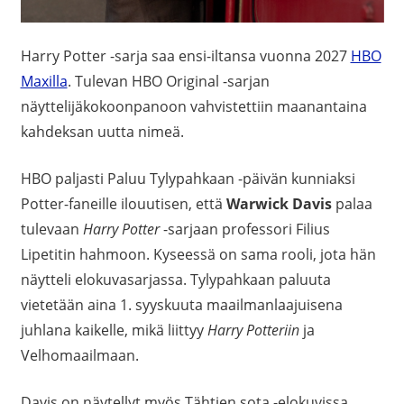
Harry Potter -sarja saa ensi-iltansa vuonna 2027
HBO
Maxilla
. Tulevan HBO Original -sarjan
näyttelijäkokoonpanoon vahvistettiin maanantaina
kahdeksan uutta nimeä.
HBO paljasti Paluu Tylypahkaan -päivän kunniaksi
Potter-faneille ilouutisen, että
Warwick Davis
palaa
tulevaan
Harry Potter
-sarjaan professori Filius
Lipetitin hahmoon. Kyseessä on sama rooli, jota hän
näytteli elokuvasarjassa. Tylypahkaan paluuta
vietetään aina 1. syyskuuta maailmanlaajuisena
juhlana kaikelle, mikä liittyy
Harry Potteriin
ja
Velhomaailmaan.
Davis on näytellyt myös Tähtien sota -elokuvissa.