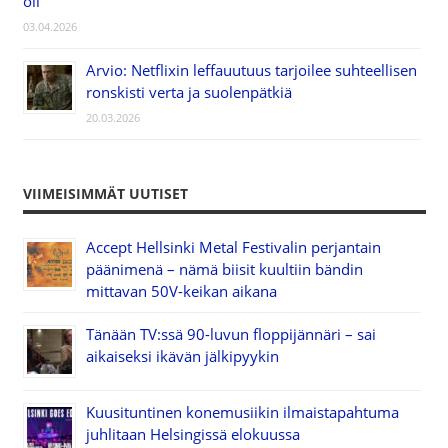
oli”
03.04.2026
Arvio: Netflixin leffauutuus tarjoilee suhteellisen
ronskisti verta ja suolenpätkiä
20.03.2026
VIIMEISIMMÄT UUTISET
Accept Hellsinki Metal Festivalin perjantain
päänimenä – nämä biisit kuultiin bändin
mittavan 50V-keikan aikana
Tänään TV:ssä 90-luvun floppijännäri – sai
aikaiseksi ikävän jälkipyykin
Kuusituntinen konemusiikin ilmaistapahtuma
juhlitaan Helsingissä elokuussa