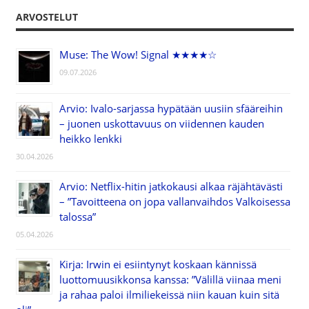
ARVOSTELUT
Muse: The Wow! Signal ★★★★☆
09.07.2026
Arvio: Ivalo-sarjassa hypätään uusiin sfääreihin
– juonen uskottavuus on viidennen kauden
heikko lenkki
30.04.2026
Arvio: Netflix-hitin jatkokausi alkaa räjähtävästi
– ”Tavoitteena on jopa vallanvaihdos Valkoisessa
talossa”
05.04.2026
Kirja: Irwin ei esiintynyt koskaan kännissä
luottomuusikkonsa kanssa: ”Välillä viinaa meni
ja rahaa paloi ilmiliekeissä niin kauan kuin sitä