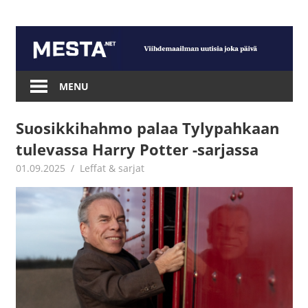
Skip
to
content
Mesta.net
MENU
Suosikkihahmo palaa Tylypahkaan
tulevassa Harry Potter -sarjassa
01.09.2025
Jouni Hirn
Leffat & sarjat