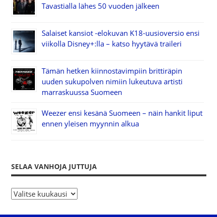
Tavastialla lähes 50 vuoden jälkeen
Salaiset kansiot -elokuvan K18-uusioversio ensi
viikolla Disney+:lla – katso hyytävä traileri
Tämän hetken kiinnostavimpiin brittiräpin
uuden sukupolven nimiin lukeutuva artisti
marraskuussa Suomeen
Weezer ensi kesänä Suomeen – näin hankit liput
ennen yleisen myynnin alkua
SELAA VANHOJA JUTTUJA
S
e