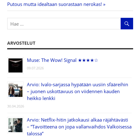
selaus
Post:
Putous mutta idealtaan suorastaan nerokas!
ARVOSTELUT
Muse: The Wow! Signal ★★★★☆
09.07.2026
Arvio: Ivalo-sarjassa hypätään uusiin sfääreihin
– juonen uskottavuus on viidennen kauden
heikko lenkki
30.04.2026
Arvio: Netflix-hitin jatkokausi alkaa räjähtävästi
– ”Tavoitteena on jopa vallanvaihdos Valkoisessa
talossa”