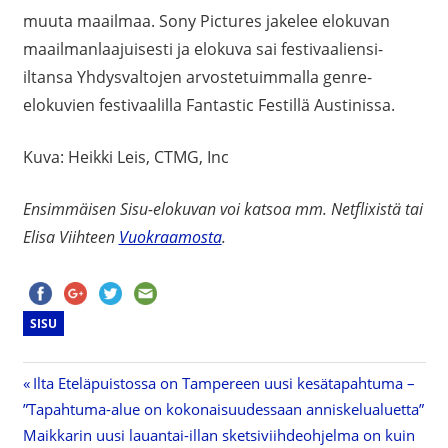
muuta maailmaa. Sony Pictures jakelee elokuvan
maailmanlaajuisesti ja elokuva sai festivaaliensi-
iltansa Yhdysvaltojen arvostetuimmalla genre-
elokuvien festivaalilla Fantastic Festillä Austinissa.
Kuva: Heikki Leis, CTMG, Inc
Ensimmäisen Sisu-elokuvan voi katsoa mm. Netflixistä tai
Elisa Viihteen
Vuokraamosta
.
SISU
Previous
Ilta Eteläpuistossa on Tampereen uusi kesätapahtuma –
Artikkelien
”Tapahtuma-alue on kokonaisuudessaan anniskelualuetta”
Post:
Next
Maikkarin uusi lauantai-illan sketsiviihdeohjelma on kuin