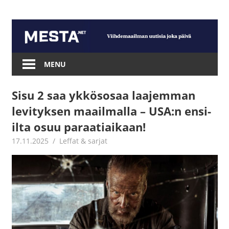
Skip
to
content
Mesta.net
MENU
Sisu 2 saa ykkösosaa laajemman
levityksen maailmalla – USA:n ensi-
ilta osuu paraatiaikaan!
17.11.2025
Jouni Hirn
Leffat & sarjat