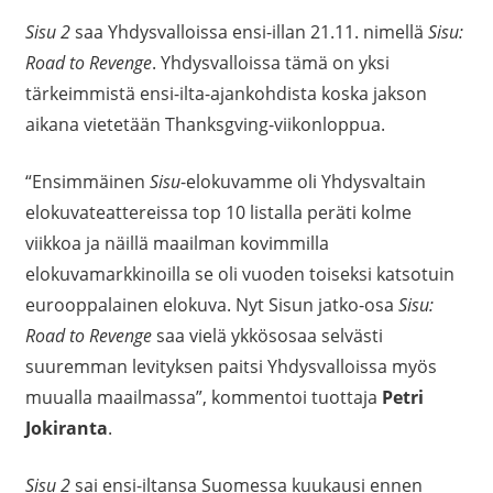
Sisu 2
saa Yhdysvalloissa ensi-illan 21.11. nimellä
Sisu:
Road to Revenge
. Yhdysvalloissa tämä on yksi
tärkeimmistä ensi-ilta-ajankohdista koska jakson
aikana vietetään Thanksgving-viikonloppua.
“Ensimmäinen
Sisu
-elokuvamme oli Yhdysvaltain
elokuvateattereissa top 10 listalla peräti kolme
viikkoa ja näillä maailman kovimmilla
elokuvamarkkinoilla se oli vuoden toiseksi katsotuin
eurooppalainen elokuva. Nyt Sisun jatko-osa
Sisu:
Road to Revenge
saa vielä ykkösosaa selvästi
suuremman levityksen paitsi Yhdysvalloissa myös
muualla maailmassa”, kommentoi tuottaja
Petri
Jokiranta
.
Sisu 2
sai ensi-iltansa Suomessa kuukausi ennen