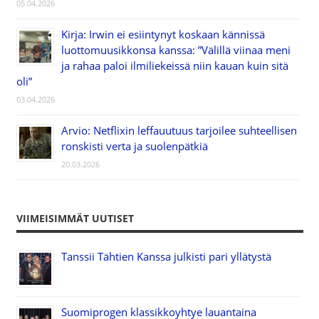
05.04.2026
Kirja: Irwin ei esiintynyt koskaan kännissä
luottomuusikkonsa kanssa: ”Välillä viinaa meni
ja rahaa paloi ilmiliekeissä niin kauan kuin sitä
oli”
03.04.2026
Arvio: Netflixin leffauutuus tarjoilee suhteellisen
ronskisti verta ja suolenpätkiä
20.03.2026
VIIMEISIMMÄT UUTISET
Tanssii Tähtien Kanssa julkisti pari yllätystä
Suomiprogen klassikkoyhtye lauantaina