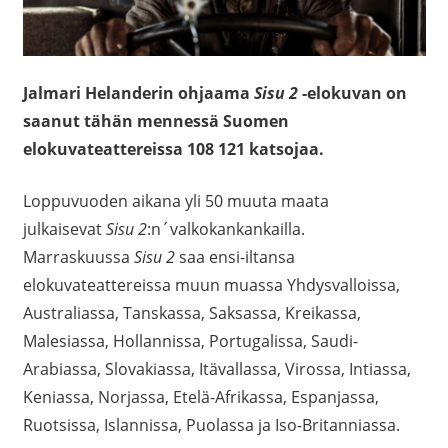
Jalmari Helanderin ohjaama
Sisu 2
-elokuvan on
saanut tähän mennessä Suomen
elokuvateattereissa 108 121 katsojaa.
Loppuvuoden aikana yli 50 muuta maata
julkaisevat
Sisu 2
:n´valkokankankailla.
Marraskuussa
Sisu 2
saa ensi-iltansa
elokuvateattereissa muun muassa Yhdysvalloissa,
Australiassa, Tanskassa, Saksassa, Kreikassa,
Malesiassa, Hollannissa, Portugalissa, Saudi-
Arabiassa, Slovakiassa, Itävallassa, Virossa, Intiassa,
Keniassa, Norjassa, Etelä-Afrikassa, Espanjassa,
Ruotsissa, Islannissa, Puolassa ja Iso-Britanniassa.