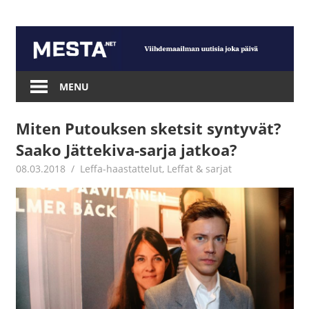
Skip
to
content
Mesta.net
MENU
Miten Putouksen sketsit syntyvät?
Saako Jättekiva-sarja jatkoa?
08.03.2018
Jouni Hirn
Leffa-haastattelut
,
Leffat & sarjat