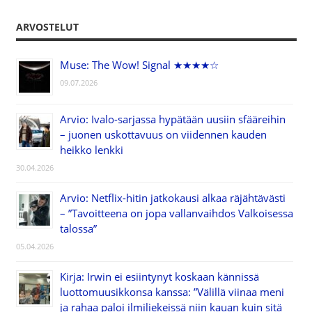
ARVOSTELUT
Muse: The Wow! Signal ★★★★☆
09.07.2026
Arvio: Ivalo-sarjassa hypätään uusiin sfääreihin
– juonen uskottavuus on viidennen kauden
heikko lenkki
30.04.2026
Arvio: Netflix-hitin jatkokausi alkaa räjähtävästi
– ”Tavoitteena on jopa vallanvaihdos Valkoisessa
talossa”
05.04.2026
Kirja: Irwin ei esiintynyt koskaan kännissä
luottomuusikkonsa kanssa: ”Välillä viinaa meni
ja rahaa paloi ilmiliekeissä niin kauan kuin sitä