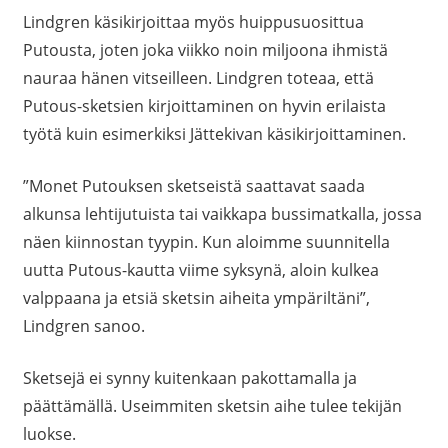
Lindgren käsikirjoittaa myös huippusuosittua
Putousta, joten joka viikko noin miljoona ihmistä
nauraa hänen vitseilleen. Lindgren toteaa, että
Putous-sketsien kirjoittaminen on hyvin erilaista
työtä kuin esimerkiksi Jättekivan käsikirjoittaminen.
”Monet Putouksen sketseistä saattavat saada
alkunsa lehtijutuista tai vaikkapa bussimatkalla, jossa
näen kiinnostan tyypin. Kun aloimme suunnitella
uutta Putous-kautta viime syksynä, aloin kulkea
valppaana ja etsiä sketsin aiheita ympäriltäni”,
Lindgren sanoo.
Sketsejä ei synny kuitenkaan pakottamalla ja
päättämällä. Useimmiten sketsin aihe tulee tekijän
luokse.