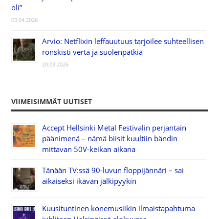
oli”
03.04.2026
Arvio: Netflixin leffauutuus tarjoilee suhteellisen
ronskisti verta ja suolenpätkiä
20.03.2026
VIIMEISIMMÄT UUTISET
Accept Hellsinki Metal Festivalin perjantain
päänimenä – nämä biisit kuultiin bändin
mittavan 50V-keikan aikana
Tänään TV:ssä 90-luvun floppijännäri – sai
aikaiseksi ikävän jälkipyykin
Kuusituntinen konemusiikin ilmaistapahtuma