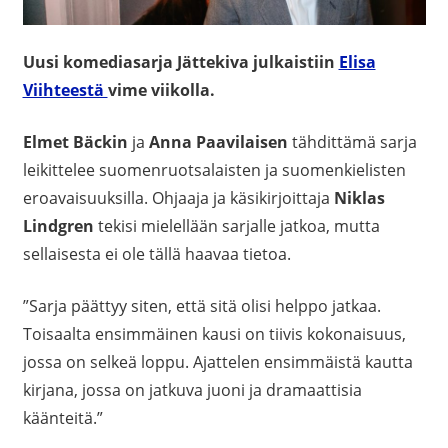
Uusi komediasarja Jättekiva julkaistiin
Elisa
Viihteestä
vime viikolla.
Elmet Bäckin
ja
Anna Paavilaisen
tähdittämä sarja
leikittelee suomenruotsalaisten ja suomenkielisten
eroavaisuuksilla. Ohjaaja ja käsikirjoittaja
Niklas
Lindgren
tekisi mielellään sarjalle jatkoa, mutta
sellaisesta ei ole tällä haavaa tietoa.
”Sarja päättyy siten, että sitä olisi helppo jatkaa.
Toisaalta ensimmäinen kausi on tiivis kokonaisuus,
jossa on selkeä loppu. Ajattelen ensimmäistä kautta
kirjana, jossa on jatkuva juoni ja dramaattisia
käänteitä.”