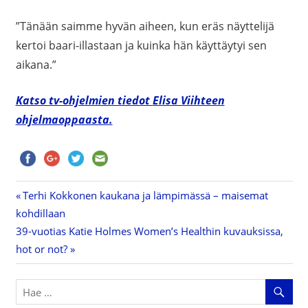
”Tänään saimme hyvän aiheen, kun eräs näyttelijä
kertoi baari-illastaan ja kuinka hän käyttäytyi sen
aikana.”
Katso tv-ohjelmien tiedot
Elisa Viihteen
ohjelmaoppaasta.
Previous
Terhi Kokkonen kaukana ja lämpimässä – maisemat
Artikkelien
kohdillaan
Post:
Next
39-vuotias Katie Holmes Women’s Healthin kuvauksissa,
selaus
Post:
hot or not?