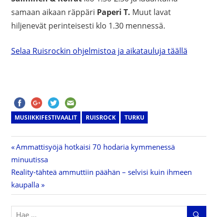
samaan aikaan räppäri
Paperi T.
Muut lavat
hiljenevät perinteisesti klo 1.30 mennessä.
Selaa Ruisrockin ohjelmistoa ja aikatauluja täällä
MUSIIKKIFESTIVAALIT
RUISROCK
TURKU
Previous
Ammattisyöjä hotkaisi 70 hodaria kymmenessä
Artikkelien
minuutissa
Post:
Next
Reality-tähteä ammuttiin päähän – selvisi kuin ihmeen
selaus
Post:
kaupalla