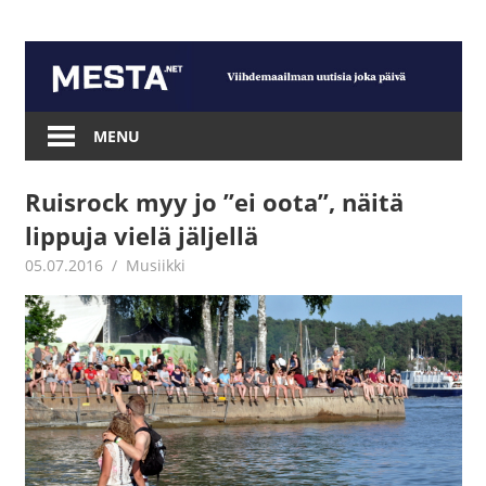
Skip
to
content
Mesta.net
MENU
Ruisrock myy jo ”ei oota”, näitä
lippuja vielä jäljellä
05.07.2016
Jouni Hirn
Musiikki