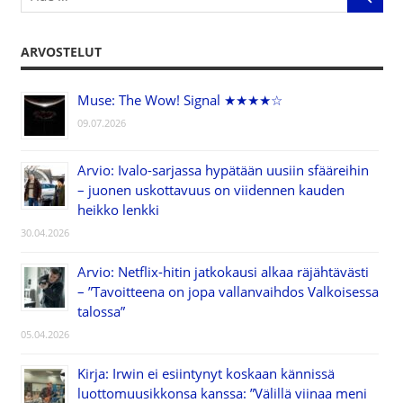
ARVOSTELUT
Muse: The Wow! Signal ★★★★☆
09.07.2026
Arvio: Ivalo-sarjassa hypätään uusiin sfääreihin
– juonen uskottavuus on viidennen kauden
heikko lenkki
30.04.2026
Arvio: Netflix-hitin jatkokausi alkaa räjähtävästi
– ”Tavoitteena on jopa vallanvaihdos Valkoisessa
talossa”
05.04.2026
Kirja: Irwin ei esiintynyt koskaan kännissä
luottomuusikkonsa kanssa: ”Välillä viinaa meni