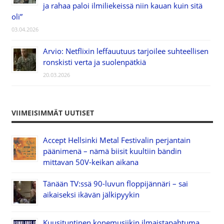
ja rahaa paloi ilmiliekeissä niin kauan kuin sitä
oli”
03.04.2026
Arvio: Netflixin leffauutuus tarjoilee suhteellisen
ronskisti verta ja suolenpätkiä
20.03.2026
VIIMEISIMMÄT UUTISET
Accept Hellsinki Metal Festivalin perjantain
päänimenä – nämä biisit kuultiin bändin
mittavan 50V-keikan aikana
Tänään TV:ssä 90-luvun floppijännäri – sai
aikaiseksi ikävän jälkipyykin
Kuusituntinen konemusiikin ilmaistapahtuma