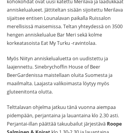
kohokohdat ovat uusi katettu Merilava ja laadukkaat
anniskelualueet. Jättiteltan sisään sijoitettu Merilava
sijaitsee entisen Lounalavan paikalla Ruissalon
merellisissä maisemissa. Teltan yhteydessä on 3500
hengen anniskelualue Bar Meri sekä kolme
korkeatasoista Eat My Turku -ravintolaa.
Myös Niityn anniskelualuetta on uudistettu ja
laajennettu. Sinebrychoffin House of Beer
BeerGardenissa maistellaan oluita Suomesta ja
maailmalta. Laajasta valikoimasta löytyy myös
gluteenitonta olutta.
Telttalavan ohjelma jatkuu tänä vuonna aiempaa
pidempään, perjantaina ja lauantaina klo 2.30 asti.
Perjantai-illan päättää takuubailut järjestävä
Roope
Salminen & Koirat
klo 1.30-2.30 ja lauantaina