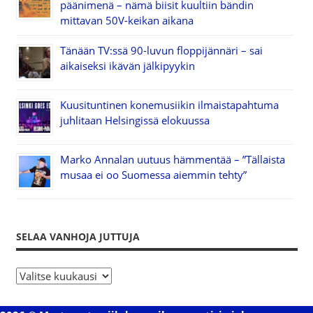
päänimenä – nämä biisit kuultiin bändin
mittavan 50V-keikan aikana
Tänään TV:ssä 90-luvun floppijännäri – sai
aikaiseksi ikävän jälkipyykin
Kuusituntinen konemusiikin ilmaistapahtuma
juhlitaan Helsingissä elokuussa
Marko Annalan uutuus hämmentää – ”Tällaista
musaa ei oo Suomessa aiemmin tehty”
SELAA VANHOJA JUTTUJA
S
e
l