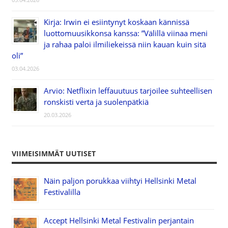
Kirja: Irwin ei esiintynyt koskaan kännissä
luottomuusikkonsa kanssa: ”Välillä viinaa meni
ja rahaa paloi ilmiliekeissä niin kauan kuin sitä
oli”
03.04.2026
Arvio: Netflixin leffauutuus tarjoilee suhteellisen
ronskisti verta ja suolenpätkiä
20.03.2026
VIIMEISIMMÄT UUTISET
Näin paljon porukkaa viihtyi Hellsinki Metal
Festivalilla
Accept Hellsinki Metal Festivalin perjantain