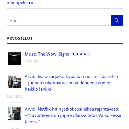
Post:
menopelejä
ARVOSTELUT
Muse: The Wow! Signal ★★★★☆
09.07.2026
Arvio: Ivalo-sarjassa hypätään uusiin sfääreihin
– juonen uskottavuus on viidennen kauden
heikko lenkki
30.04.2026
Arvio: Netflix-hitin jatkokausi alkaa räjähtävästi
– ”Tavoitteena on jopa vallanvaihdos Valkoisessa
talossa”
05.04.2026