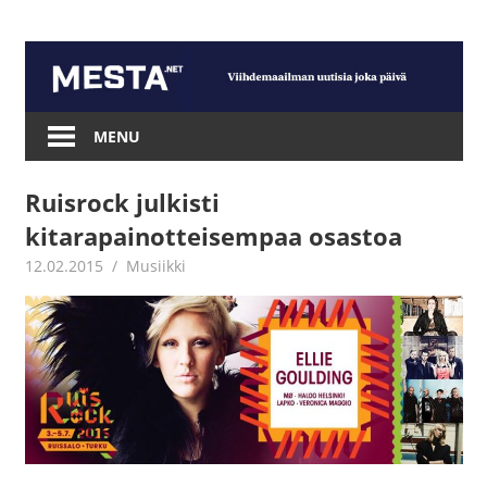
Skip
to
content
Mesta.net
MENU
Ruisrock julkisti
kitarapainotteisempaa osastoa
12.02.2015
mestanet
Musiikki