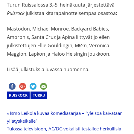
Turun Ruissalossa 3.-5. heinäkuuta järjestettävä
Ruisrock
julkistaa kitarapainotteisempaa osastoa:
Mastodon, Michael Monroe, Backyard Babies,
Amorphis, Santa Cruz ja Apina liittyvät jo eilen
julkistettujen Ellie Gouldingin, MØ:n, Veronica
Maggion, Lapkon ja Haloo Helsingin joukkoon.
Lisää julkistuksia luvassa huomenna.
RUISROCK
TURKU
Previous
Ismo Leikola kuvaa komediasarjaa – "yleisöä kaivataan
Artikkelien
yllätyskeikalle"
Post:
Next
Tulossa televisioon, AC/DC-vokalisti testailee herkullisia
selaus