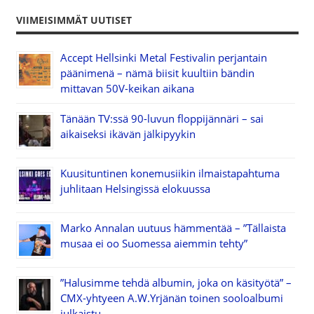
VIIMEISIMMÄT UUTISET
Accept Hellsinki Metal Festivalin perjantain
päänimenä – nämä biisit kuultiin bändin
mittavan 50V-keikan aikana
Tänään TV:ssä 90-luvun floppijännäri – sai
aikaiseksi ikävän jälkipyykin
Kuusituntinen konemusiikin ilmaistapahtuma
juhlitaan Helsingissä elokuussa
Marko Annalan uutuus hämmentää – ”Tällaista
musaa ei oo Suomessa aiemmin tehty”
”Halusimme tehdä albumin, joka on käsityötä” –
CMX-yhtyeen A.W.Yrjänän toinen sooloalbumi
julkaistu