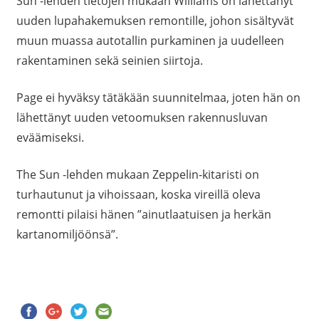
Sun -lehden tietojen mukaan Williams on lähettänyt
uuden lupahakemuksen remontille, johon sisältyvät
muun muassa autotallin purkaminen ja uudelleen
rakentaminen sekä seinien siirtoja.
Page ei hyväksy tätäkään suunnitelmaa, joten hän on
lähettänyt uuden vetoomuksen rakennusluvan
eväämiseksi.
The Sun -lehden mukaan Zeppelin-kitaristi on
turhautunut ja vihoissaan, koska vireillä oleva
remontti pilaisi hänen ”ainutlaatuisen ja herkän
kartanomiljöönsä”.