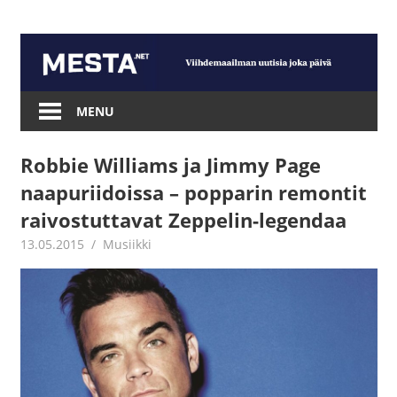
Skip
to
content
Mesta.net
MENU
Robbie Williams ja Jimmy Page
naapuriidoissa – popparin remontit
raivostuttavat Zeppelin-legendaa
13.05.2015
mestanet
Musiikki