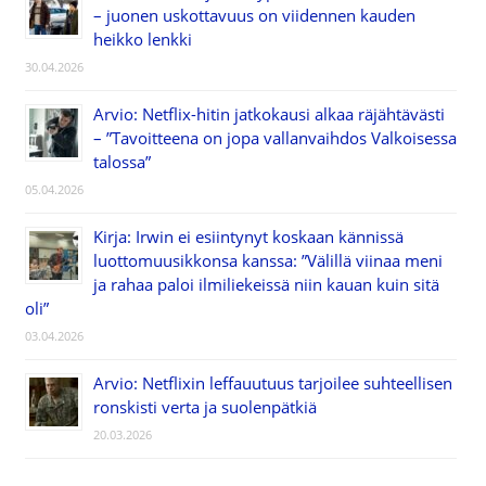
– juonen uskottavuus on viidennen kauden
heikko lenkki
30.04.2026
Arvio: Netflix-hitin jatkokausi alkaa räjähtävästi
– ”Tavoitteena on jopa vallanvaihdos Valkoisessa
talossa”
05.04.2026
Kirja: Irwin ei esiintynyt koskaan kännissä
luottomuusikkonsa kanssa: ”Välillä viinaa meni
ja rahaa paloi ilmiliekeissä niin kauan kuin sitä
oli”
03.04.2026
Arvio: Netflixin leffauutuus tarjoilee suhteellisen
ronskisti verta ja suolenpätkiä
20.03.2026