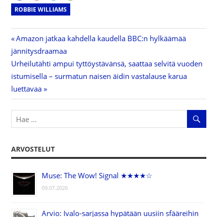
ROBBIE WILLIAMS
Previous
Amazon jatkaa kahdella kaudella BBC:n hylkäämää
Artikkelien
jännitysdraamaa
Post:
Next
Urheilutähti ampui tyttöystävänsä, saattaa selvitä vuoden
selaus
Post:
istumisella – surmatun naisen äidin vastalause karua
luettavaa
ARVOSTELUT
Muse: The Wow! Signal ★★★★☆
09.07.2026
Arvio: Ivalo-sarjassa hypätään uusiin sfääreihin