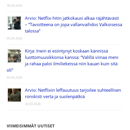
30.04.2026
Arvio: Netflix-hitin jatkokausi alkaa räjähtävästi
– ”Tavoitteena on jopa vallanvaihdos Valkoisessa
talossa”
05.04.2026
Kirja: Irwin ei esiintynyt koskaan kännissä
luottomuusikkonsa kanssa: ”Välillä viinaa meni
ja rahaa paloi ilmiliekeissä niin kauan kuin sitä
oli”
03.04.2026
Arvio: Netflixin leffauutuus tarjoilee suhteellisen
ronskisti verta ja suolenpätkiä
20.03.2026
VIIMEISIMMÄT UUTISET