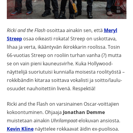
Ricki and the Flash
osoittaa ainakin sen, että
Meryl
Streep
osaa oikeasti rokata! Streep on uskottava,
lihaa ja verta, ikääntyvän ikirokkarin roolissa. Tosin
66-vuotias Streep on rooliin turhan vanha (?) mutta
se on vain pieni kauneusvirhe. Kuka Hollywood-
näyttelijä suoriutuisi kunnialla moisesta roolityöstä –
rokkibändin kitaraa soittava vokalisti ja soitto/laulu-
osuudet nauhoitettiin livenä. Respektiä!
Ricki and the Flash on varsinainen Oscar-voittajien
kokoontuminen. Ohjaaja
Jonathan Demme
muistetaan ainakin
Uhrilampaat
-elokuvan ansiosta.
Kevin Kline
näyttelee rokkaavat äidin ex-puolisoa.