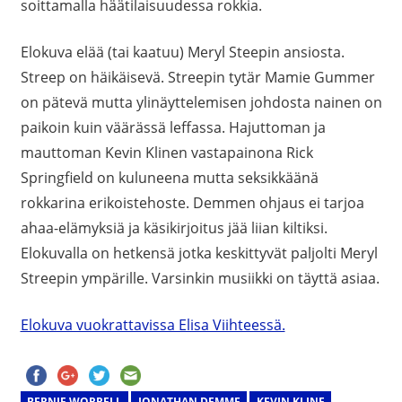
soittamalla häätilaisuudessa rokkia.
Elokuva elää (tai kaatuu) Meryl Steepin ansiosta.
Streep on häikäisevä. Streepin tytär Mamie Gummer
on pätevä mutta ylinäyttelemisen johdosta nainen on
paikoin kuin väärässä leffassa. Hajuttoman ja
mauttoman Kevin Klinen vastapainona Rick
Springfield on kuluneena mutta seksikkäänä
rokkarina erikoistehoste. Demmen ohjaus ei tarjoa
ahaa-elämyksiä ja käsikirjoitus jää liian kiltiksi.
Elokuvalla on hetkensä jotka keskittyvät paljolti Meryl
Streepin ympärille. Varsinkin musiikki on täyttä asiaa.
Elokuva vuokrattavissa Elisa Viihteessä.
BERNIE WORRELL
JONATHAN DEMME
KEVIN KLINE