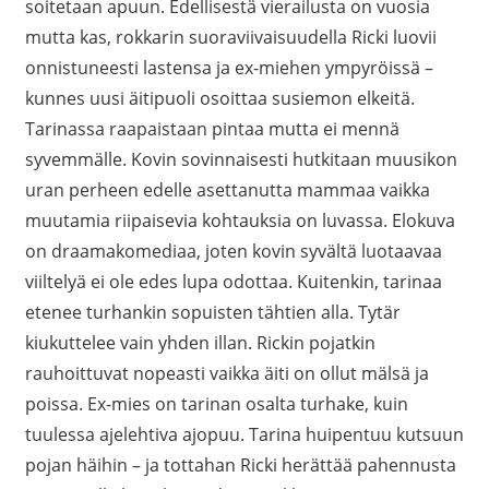
soitetaan apuun. Edellisestä vierailusta on vuosia
mutta kas, rokkarin suoraviivaisuudella Ricki luovii
onnistuneesti lastensa ja ex-miehen ympyröissä –
kunnes uusi äitipuoli osoittaa susiemon elkeitä.
Tarinassa raapaistaan pintaa mutta ei mennä
syvemmälle. Kovin sovinnaisesti hutkitaan muusikon
uran perheen edelle asettanutta mammaa vaikka
muutamia riipaisevia kohtauksia on luvassa. Elokuva
on draamakomediaa, joten kovin syvältä luotaavaa
viiltelyä ei ole edes lupa odottaa. Kuitenkin, tarinaa
etenee turhankin sopuisten tähtien alla. Tytär
kiukuttelee vain yhden illan. Rickin pojatkin
rauhoittuvat nopeasti vaikka äiti on ollut mälsä ja
poissa. Ex-mies on tarinan osalta turhake, kuin
tuulessa ajelehtiva ajopuu. Tarina huipentuu kutsuun
pojan häihin – ja tottahan Ricki herättää pahennusta