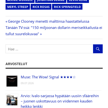
MERYL STREEP
RICK ROSAS
RICK SPRINGFIELD
Previous
George Clooney menetti malttinsa haastattelussa
Artikkelien
Next
Tänään TV:ssä: "150 miljoonan dollarin meriseikkailusta ei
Post:
Post:
tullut suurelokuvaa"
selaus
ARVOSTELUT
Muse: The Wow! Signal ★★★★☆
09.07.2026
Arvio: Ivalo-sarjassa hypätään uusiin sfääreihin
– juonen uskottavuus on viidennen kauden
heikko lenkki