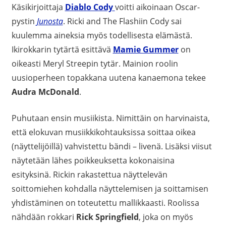
Käsikirjoittaja
Diablo Cody
voitti aikoinaan Oscar-
pystin
Junosta
. Ricki and The Flashiin Cody sai
kuulemma aineksia myös todellisesta elämästä.
Ikirokkarin tytärtä esittävä
Mamie Gummer
on
oikeasti Meryl Streepin tytär. Mainion roolin
uusioperheen topakkana uutena kanaemona tekee
Audra McDonald
.
Puhutaan ensin musiikista. Nimittäin on harvinaista,
että elokuvan musiikkikohtauksissa soittaa oikea
(näyttelijöillä) vahvistettu bändi – livenä. Lisäksi viisut
näytetään lähes poikkeuksetta kokonaisina
esityksinä. Rickin rakastettua näyttelevän
soittomiehen kohdalla näyttelemisen ja soittamisen
yhdistäminen on toteutettu mallikkaasti. Roolissa
nähdään rokkari
Rick Springfield
, joka on myös