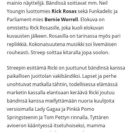
mainio näyttelijä. Bändissä soittavat mm. Neil
Youngin luottomies
Rick Rosas
sekä Funkadelic ja
Parliament-mies
Bernie Worrell
. Elokuva on
omistettu Rick Rosasille, joka kuoli elokuvan
kuvausten jälkeen. Rosasilla on tarinassa myös pari
repliikkiä. Kokonaisuutena musiikki soi livemäisen
rouheasti. Streep soittaa kitaralla jopa soolon.
Streepin esittämä Ricki on juuttunut bändinsä kanssa
paikallisen juottolan vakibändiksi. Lapset ja perhe
unohtuivat matkalla tähtiin, todellisessa elämässä
marketin kassalla elantoaan keräävä Ricki joutuu
bändinsä kanssa miellyttämään nuoria kuulijoita
versioimalla Lady Gagaa ja Pinkiä Pomo
Springsteenin ja Tom Pettyn rinnalla. Tyttären
avioeron kääntyessä itsetuhoiseksi, mamma