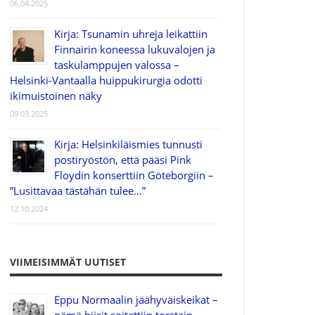
06.04.2025
Kirja: Tsunamin uhreja leikattiin
Finnairin koneessa lukuvalojen ja
taskulamppujen valossa –
Helsinki-Vantaalla huippukirurgia odotti
ikimuistoinen näky
09.03.2025
Kirja: Helsinkiläismies tunnusti
postiryöstön, että pääsi Pink
Floydin konserttiin Göteborgiin –
”Lusittavaa tästähän tulee…”
12.10.2024
VIIMEISIMMÄT UUTISET
Eppu Normaalin jäähyväiskeikat –