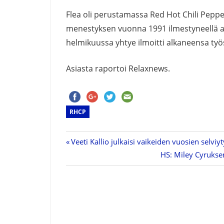
Flea oli perustamassa Red Hot Chili Pepp
menestyksen vuonna 1991 ilmestyneellä a
helmikuussa yhtye ilmoitti alkaneensa ty
Asiasta raportoi Relaxnews.
RHCP
Previous
Veeti Kallio julkaisi vaikeiden vuosien selviy
Artikkelien
Post:
Next
HS: Miley Cyrukse
Post:
selaus