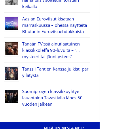
nämä biisit soitettiin torstain
keikalla
Aasian Euroviisut kisataan
marraskuussa – ohessa näytteitä
Bhutanin Euroviisuehdokkaista
Tänään TV:ssä ainutlaatuinen
klassikkoleffa 90-luvulta – ”…
mysteeri tai jännitysteos”
Tanssii Tähtien Kanssa julkisti pari
yllätystä
Suomiprogen klassikkoyhtye
lauantaina Tavastialla lähes 50
vuoden jälkeen
MIKÄ ON MESTA.NET?