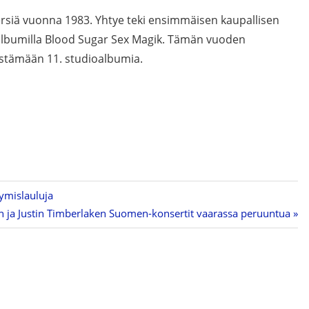
ersiä vuonna 1983. Yhtye teki ensimmäisen kaupallisen
lbumilla Blood Sugar Sex Magik. Tämän vuoden
östämään 11. studioalbumia.
tymislauluja
n ja Justin Timberlaken Suomen-konsertit vaarassa peruuntua