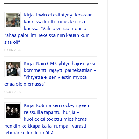
Kirja: Irwin ei esiintynyt koskaan
kännissä luottomuusikkonsa
kanssa: ”Välillä viinaa meni ja
rahaa paloi ilmiliekeissä niin kauan kuin
sitä oli”
03.04.2026
Kirja: Näin CMX-yhtye hajosi: yksi
kommentti räjäytti painekattilan –
”Yhtyettä ei sen viestin myötä
enää ole olemassa”
06.03.2026
Kirja: Kotimaisen rock-yhtyeen
reissuilla tapahtui hurjia –
kuolleeksi todettu mies heräsi
henkiin keikkapaikalla, rumpali varasti
lehmänkellon lehmältä