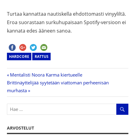
Turtaa kannattaa nautiskella ehdottomasti vinyyliltä.
Eroa suorastaan surkuhupaisaan Spotify-versioon ei
kannata edes ääneen sanoa.
HARDCORE
RATTUS
Previous
Mentalisti Noora Karma kiertueelle
Artikkelien
Next
Brittinäyttelijää syytetään viattoman perheenisän
Post:
Post:
murhasta
selaus
ARVOSTELUT