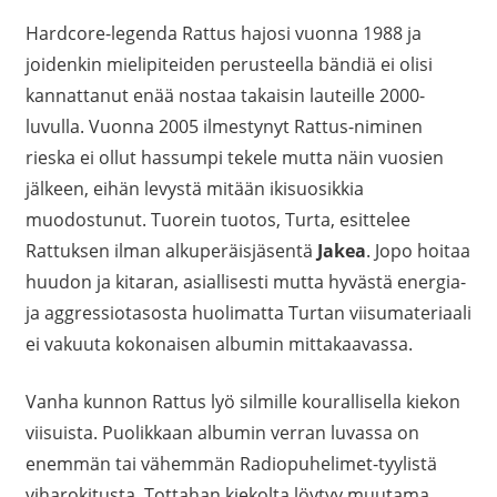
Hardcore-legenda Rattus hajosi vuonna 1988 ja
joidenkin mielipiteiden perusteella bändiä ei olisi
kannattanut enää nostaa takaisin lauteille 2000-
luvulla. Vuonna 2005 ilmestynyt Rattus-niminen
rieska ei ollut hassumpi tekele mutta näin vuosien
jälkeen, eihän levystä mitään ikisuosikkia
muodostunut. Tuorein tuotos, Turta, esittelee
Rattuksen ilman alkuperäisjäsentä
Jakea
. Jopo hoitaa
huudon ja kitaran, asiallisesti mutta hyvästä energia-
ja aggressiotasosta huolimatta Turtan viisumateriaali
ei vakuuta kokonaisen albumin mittakaavassa.
Vanha kunnon Rattus lyö silmille kourallisella kiekon
viisuista. Puolikkaan albumin verran luvassa on
enemmän tai vähemmän Radiopuhelimet-tyylistä
viharokitusta. Tottahan kiekolta löytyy muutama