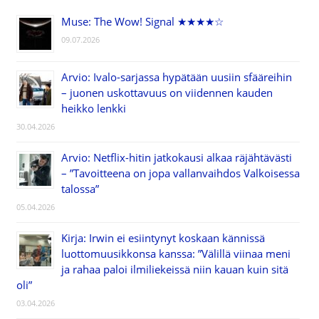
Muse: The Wow! Signal ★★★★☆
09.07.2026
Arvio: Ivalo-sarjassa hypätään uusiin sfääreihin
– juonen uskottavuus on viidennen kauden
heikko lenkki
30.04.2026
Arvio: Netflix-hitin jatkokausi alkaa räjähtävästi
– ”Tavoitteena on jopa vallanvaihdos Valkoisessa
talossa”
05.04.2026
Kirja: Irwin ei esiintynyt koskaan kännissä
luottomuusikkonsa kanssa: ”Välillä viinaa meni
ja rahaa paloi ilmiliekeissä niin kauan kuin sitä
oli”
03.04.2026