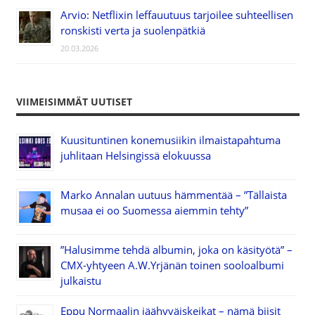
Arvio: Netflixin leffauutuus tarjoilee suhteellisen
ronskisti verta ja suolenpätkiä
20.03.2026
VIIMEISIMMÄT UUTISET
Kuusituntinen konemusiikin ilmaistapahtuma
juhlitaan Helsingissä elokuussa
Marko Annalan uutuus hämmentää – ”Tällaista
musaa ei oo Suomessa aiemmin tehty”
”Halusimme tehdä albumin, joka on käsityötä” –
CMX-yhtyeen A.W.Yrjänän toinen sooloalbumi
julkaistu
Eppu Normaalin jäähyväiskeikat – nämä biisit