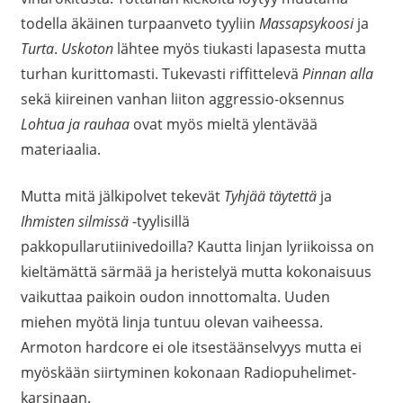
todella äkäinen turpaanveto tyyliin
Massapsykoosi
ja
Turta
.
Uskoton
lähtee myös tiukasti lapasesta mutta
turhan kurittomasti. Tukevasti riffittelevä
Pinnan alla
sekä kiireinen vanhan liiton aggressio-oksennus
Lohtua ja rauhaa
ovat myös mieltä ylentävää
materiaalia.
Mutta mitä jälkipolvet tekevät
Tyhjää täytettä
ja
Ihmisten silmissä
-tyylisillä
pakkopullarutiinivedoilla? Kautta linjan lyriikoissa on
kieltämättä särmää ja heristelyä mutta kokonaisuus
vaikuttaa paikoin oudon innottomalta. Uuden
miehen myötä linja tuntuu olevan vaiheessa.
Armoton hardcore ei ole itsestäänselvyys mutta ei
myöskään siirtyminen kokonaan Radiopuhelimet-
karsinaan.