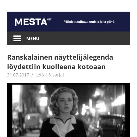
Skip
to
content
Mesta.net
MENU
Ranskalainen näyttelijälegenda
löydettiin kuolleena kotoaan
31.07.2017
Jouni Hirn
Leffat & sarjat