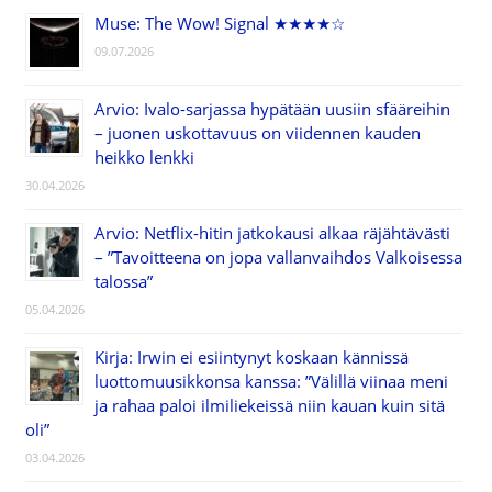
Muse: The Wow! Signal ★★★★☆
09.07.2026
Arvio: Ivalo-sarjassa hypätään uusiin sfääreihin
– juonen uskottavuus on viidennen kauden
heikko lenkki
30.04.2026
Arvio: Netflix-hitin jatkokausi alkaa räjähtävästi
– ”Tavoitteena on jopa vallanvaihdos Valkoisessa
talossa”
05.04.2026
Kirja: Irwin ei esiintynyt koskaan kännissä
luottomuusikkonsa kanssa: ”Välillä viinaa meni
ja rahaa paloi ilmiliekeissä niin kauan kuin sitä
oli”
03.04.2026