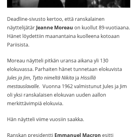
Deadline-sivusto kertoo, että ranskalainen
näyttelijätär
Jeanne Moreau
on kuollut 89-vuotiaana.
Hänet löydettiin maanantaina kuolleena kotoaan
Pariisista.
Moreau näytteli pitkän uransa aikana yli 130
elokuvassa. Parhaiten hänet tunnetaan elokuvista
Jules ja Jim
,
Tytto nimeltä Nikita
ja
Hissillä
mestauslavalle.
Vuonna 1962 valmistunut Jules ja Jim
oli yksi ranskalaisen elokuvan uuden aallon
merkittävimpiä elokuvia.
Hän näytteli viime vuosiin saakka.
Ranskan presidentti
Emmanuel Macron
esitti