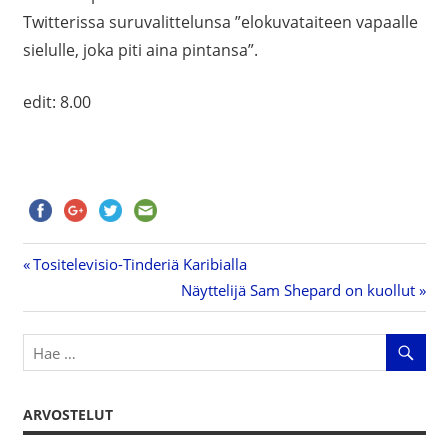
Twitterissa suruvalittelunsa ”elokuvataiteen vapaalle
sielulle, joka piti aina pintansa”.
edit: 8.00
Previous
Tositelevisio-Tinderiä Karibialla
Artikkelien
Post:
Next
Näyttelijä Sam Shepard on kuollut
Post:
selaus
ARVOSTELUT