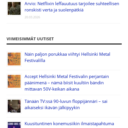
Arvio: Netflixin leffauutuus tarjoilee suhteellisen
ronskisti verta ja suolenpätkiä
20.03.2026
VIIMEISIMMÄT UUTISET
Näin paljon porukkaa viihtyi Hellsinki Metal
Festivalilla
Accept Hellsinki Metal Festivalin perjantain
päänimenä – nämä biisit kuultiin bändin
mittavan 50V-keikan aikana
Tänään TV:ssä 90-luvun floppijännäri – sai
aikaiseksi ikävän jälkipyykin
Kuusituntinen konemusiikin ilmaistapahtuma