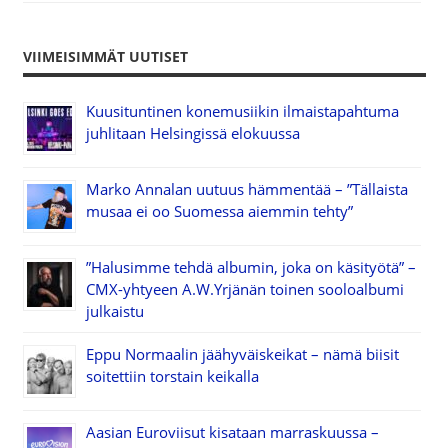
VIIMEISIMMÄT UUTISET
Kuusituntinen konemusiikin ilmaistapahtuma
juhlitaan Helsingissä elokuussa
Marko Annalan uutuus hämmentää – ”Tällaista
musaa ei oo Suomessa aiemmin tehty”
”Halusimme tehdä albumin, joka on käsityötä” –
CMX-yhtyeen A.W.Yrjänän toinen sooloalbumi
julkaistu
Eppu Normaalin jäähyväiskeikat – nämä biisit
soitettiin torstain keikalla
Aasian Euroviisut kisataan marraskuussa –