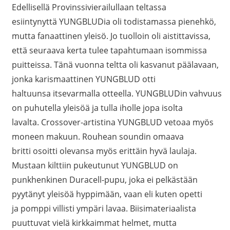
Edellisellä Provinssivierailullaan teltassa
esiintynyttä YUNGBLUDia oli todistamassa pienehkö,
mutta fanaattinen yleisö. Jo tuolloin oli aistittavissa,
että seuraava kerta tulee tapahtumaan isommissa
puitteissa. Tänä vuonna teltta oli kasvanut päälavaan,
jonka karismaattinen YUNGBLUD otti
haltuunsa itsevarmalla otteella. YUNGBLUDin vahvuus
on puhutella yleisöä ja tulla iholle jopa isolta
lavalta. Crossover-artistina YUNGBLUD vetoaa myös
moneen makuun. Rouhean soundin omaava
britti osoitti olevansa myös erittäin hyvä laulaja.
Mustaan kilttiin pukeutunut YUNGBLUD on
punkhenkinen Duracell-pupu, joka ei pelkästään
pyytänyt yleisöä hyppimään, vaan eli kuten opetti
ja pomppi villisti ympäri lavaa. Biisimateriaalista
puuttuvat vielä kirkkaimmat helmet, mutta