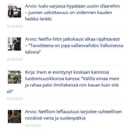
Arvio: Ivalo-sarjassa hypätään uusiin sfääreihin
– juonen uskottavuus on viidennen kauden
heikko lenkki
30.04.2026
Arvio: Netflix-hitin jatkokausi alkaa räjähtävästi
– ”Tavoitteena on jopa vallanvaihdos Valkoisessa
talossa”
05.04.2026
Kirja: Irwin ei esiintynyt koskaan kännissä
luottomuusikkonsa kanssa: ”Välillä viinaa meni
ja rahaa paloi ilmiliekeissä niin kauan kuin sitä
oli”
03.04.2026
Arvio: Netflixin leffauutuus tarjoilee suhteellisen
ronskisti verta ja suolenpätkiä
20.03.2026