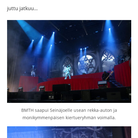
juttu jatkuu…
BMTH saapui Seinäjoelle usean rekka-auton ja
monikymmenpäisen kiertueryhmän voimalla.