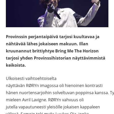
Provinssin perjantaipäivä tarjosi kuultavaa ja
nähtävää lähes jokaiseen makuun. Illan
kruunannut brittiyhtye Bring Me The Horizon
tarjosi yhden Provinssihistorian näyttävimmistä
keikoista.
Ulkoisesti vaihtoehtoiselta
näyttävän RØRYn imagossa oli hienoinen kontrasti
hänen nuortensarjoihin solveltuvan poppinsa kanssa. Tyyl
mieleen Avril Lavigne. RØRYn vahvuus oli
jutella vapautuneesti yleisölle jokaisen kappaleen