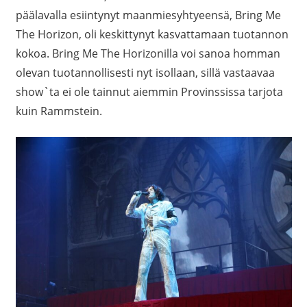
päälavalla esiintynyt maanmiesyhtyeensä, Bring Me
The Horizon, oli keskittynyt kasvattamaan tuotannon
kokoa. Bring Me The Horizonilla voi sanoa homman
olevan tuotannollisesti nyt isollaan, sillä vastaavaa
show`ta ei ole tainnut aiemmin Provinssissa tarjota
kuin Rammstein.