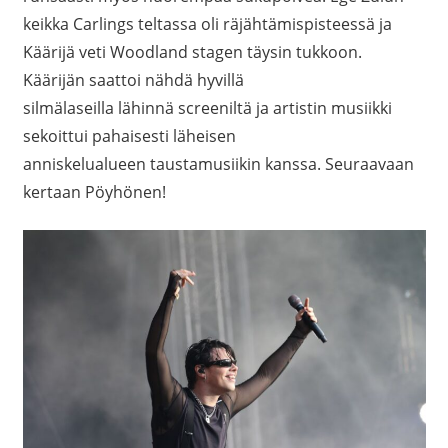
keikka Carlings teltassa oli räjähtämispisteessä ja
Käärijä veti Woodland stagen täysin tukkoon.
Käärijän saattoi nähdä hyvillä
silmälaseilla lähinnä screeniltä ja artistin musiikki
sekoittui pahaisesti läheisen
anniskelualueen taustamusiikin kanssa. Seuraavaan
kertaan Pöyhönen!