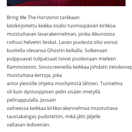
Bring Me The Horizonin tarkkaan
käsikirjoitettu keikka sisälsi tuomiopäivän kirkkoa
muistuttavan lavarakennelman, jonka ikkunoissa
roihusi helvetin lieskat. Lavan puolesta olisi voinut
kuvitella olevansa Ghostin keikalla. Solkenaan
pulppuavat tulipatsaat toivat puolestaan mieleen
Rammsteinin. Sivuscreeneilla keikkaa johdatti tietokonep
muistuttava kertoja, joka
antoi yleisölle ohjeita moshpitistä lähtien. Tunnelma
oli kuin dystooppisen pelin sisään imetyllä
pelinappulalla. Jossain
vaiheessa keikkaa kirkkorakennelmaa muistuttava
taustakangas pudotettiin, mikä jätti jäljelle
valtavan lediseinän.