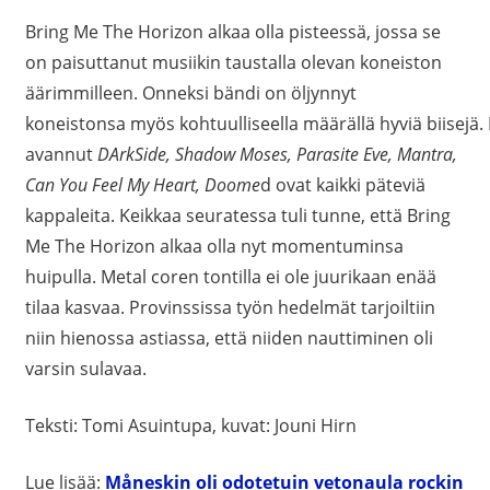
Bring Me The Horizon alkaa olla pisteessä, jossa se
on paisuttanut musiikin taustalla olevan koneiston
äärimmilleen. Onneksi bändi on öljynnyt
koneistonsa myös kohtuulliseella määrällä hyviä biisejä.
avannut
DArkSide, Shadow Moses, Parasite Eve, Mantra,
Can You Feel My Heart, Doome
d ovat kaikki päteviä
kappaleita. Keikkaa seuratessa tuli tunne, että Bring
Me The Horizon alkaa olla nyt momentuminsa
huipulla. Metal coren tontilla ei ole juurikaan enää
tilaa kasvaa. Provinssissa työn hedelmät tarjoiltiin
niin hienossa astiassa, että niiden nauttiminen oli
varsin sulavaa.
Teksti: Tomi Asuintupa, kuvat: Jouni Hirn
Lue lisää:
Måneskin oli odotetuin vetonaula rockin