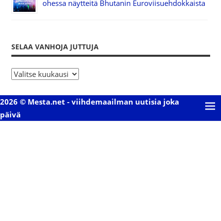
ohessa näytteitä Bhutanin Euroviisuehdokkaista
SELAA VANHOJA JUTTUJA
S
e
l
2026 © Mesta.net - viihdemaailman uutisia joka
a
päivä
a
v
a
n
h
o
j
a