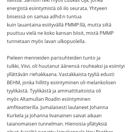
välissä. Samoin teki myös Luukas Oja, jonka
energistä esiintymistä oli ilo seurata. Yhtyeen
biiseissä on samaa adhd:n tuntua
kuin lauantaina esiityvällä PMMP:llä, mutta siltä
puuttuu vielä ne koko kansan biisit, mistä PMMP
tunnetaan myös lavan ulkopuolella.
Pieleen menneiden parisuhteiden tunto ja
tulkki, Viivi, oli huutanut äänensä rouheaksi ja esiintyi
yllättävän riehakkaana. Vastakkaista tyyliä edusti
BEHM, jonka hillitty esiintyminen oli melankolisen
tyylikästä. Tyylikästä ja ammattitaitoista oli
myös Altamullan Roadin esiintyminen
amfiteatterilla. Jumalaisesti laulaneet Johanna
Kurkela ja Johanna Iivanainen saivat aikaan
taianomaisen tunnelman. Hienoisia yllätyksiä