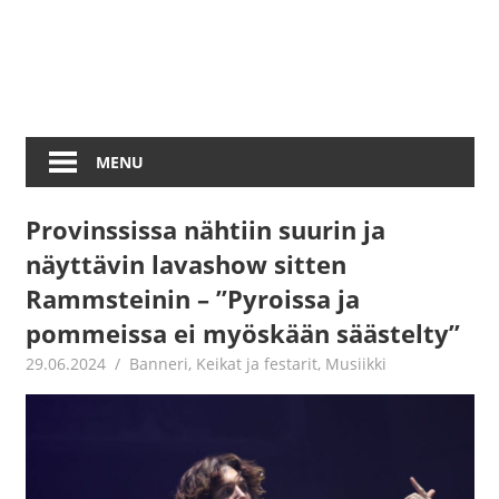
MENU
Provinssissa nähtiin suurin ja
näyttävin lavashow sitten
Rammsteinin – ”Pyroissa ja
pommeissa ei myöskään säästelty”
29.06.2024
Jouni Hirn
Banneri
,
Keikat ja festarit
,
Musiikki