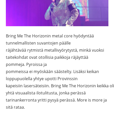
Bring Me The Horizonin metal core hyödyntää
tunnelmallisten suvantojen päälle
räjähtävää rytmistä metallivyörytystä, minkä vuoksi
taitekohdat ovat otollisia paikkoja räjäyttää
pommeja. Pyroissa ja
pommeissa ei myöskään säästelty. Lisäksi keikan
loppupuolella yhtye upotti Provinssin
kapeisiin lasersäteisiin. Bring Me The Horizonin keikka ol
yhtä visuaalista ilotulitusta, jonka perässä
tarinankerronta yritti pysyä perässä. More is more ja
sitä rataa.