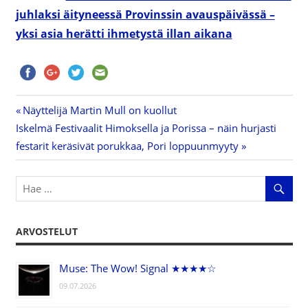
juhlaksi äityneessä Provinssin avauspäivässä –
yksi asia herätti ihmetystä illan aikana
Previous
Näyttelijä Martin Mull on kuollut
Artikkelien
Next
Iskelmä Festivaalit Himoksella ja Porissa – näin hurjasti
Post:
Post:
festarit keräsivät porukkaa, Pori loppuunmyyty
selaus
ARVOSTELUT
Muse: The Wow! Signal ★★★★☆
09.07.2026