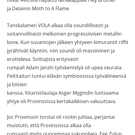
olivat Aviciiltä napattu lainakappale Hey Brother
ja Delainin Moth to A Flame.
Tanskalainen VOLA alkaa olla soundillisesti ja
soitannollisesti melkoinen progressiivisen metallin
kone. Kun suvantojen jälkeen yhtyeen kimurantit riffit
jyrähtivät käyntiin, niin soundi oli massiivinen ja
erotteleva. Soittajista erityisesti
rumpali Adam Janzin työskentelyä oli upea seurata.
Peltitaituri tuntui elävän symbioosissa työvälineensä
ja biisien
kanssa. Kitaristilaulaja Asger Mygindin luotsaama
yhtye oli Provinssissa kertakaikkisen vakuuttava.
Jos Provinssin torstai oli rockin juhlaa, perjantai
muistutti, että Provinssissa alkaa olla
runsaasti myös nuorempaa sukupolvea. Ege Zulun