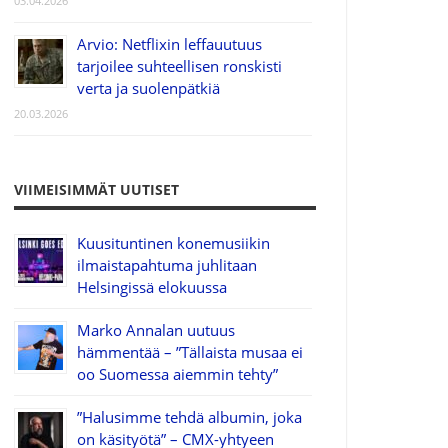
03.04.2026
Arvio: Netflixin leffauutuus
tarjoilee suhteellisen ronskisti
verta ja suolenpätkiä
20.03.2026
VIIMEISIMMÄT UUTISET
Kuusituntinen konemusiikin
ilmaistapahtuma juhlitaan
Helsingissä elokuussa
Marko Annalan uutuus
hämmentää – ”Tällaista musaa ei
oo Suomessa aiemmin tehty”
”Halusimme tehdä albumin, joka
on käsityötä” – CMX-yhtyeen