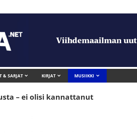
T & SARJAT
KIRJAT
MUSIIKKI
sta – ei olisi kannattanut