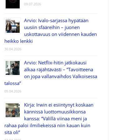
09.07.2026
Arvio: Ivalo-sarjassa hypätään
uusiin sfääreihin – juonen
uskottavuus on viidennen kauden
heikko lenkki
30.04.2026
Arvio: Netflix-hitin jatkokausi
alkaa räjähtävästi – ”Tavoitteena
on jopa vallanvaihdos Valkoisessa
talossa”
05.04.2026
Kirja: Irwin ei esiintynyt koskaan
kännissä luottomuusikkonsa
kanssa: ”Välillä viinaa meni ja
rahaa paloi ilmiliekeissä niin kauan kuin
sitä oli”