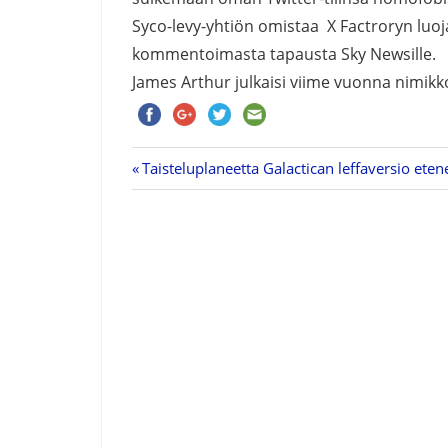
Syco-levy-yhtiön omistaa X Factroryn luo
kommentoimasta tapausta Sky Newsille.
James Arthur julkaisi viime vuonna nimikkode
Previous
Taisteluplaneetta Galactican leffaversio eten
Artikkelien
Post:
selaus