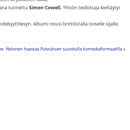
jana tunnettu
Simon Cowell.
Yhtiön tiedottaja kieltäytyi
byyttilevyn. Albumi nousi brittilistalla toiselle sijalle.
ee
Next
Nelonen haastaa Putouksen suositulla komediaformaatilla
Post: