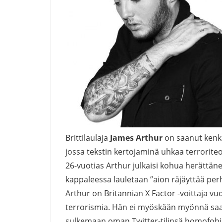
Brittilaulaja
James Arthur
on saanut kenkä
jossa tekstin kertojaminä uhkaa terroriteol
26-vuotias Arthur julkaisi kohua herättän
kappaleessa lauletaan ”aion räjäyttää perh
Arthur on Britannian X Factor -voittaja vu
terrorismia. Hän ei myöskään myönnä saan
sulkemaan oman Twitter-tilinsä homofobist