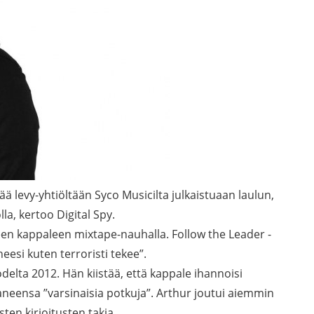
ä levy-yhtiöltään Syco Musicilta julkaistuaan laulun,
la, kertoo Digital Spy.
een kappaleen mixtape-nauhalla. Follow the Leader -
eesi kuten terroristi tekee”.
odelta 2012. Hän kiistää, että kappale ihannoisi
eensa ”varsinaisia potkuja”. Arthur joutui aiemmin
en kirjoitusten takia.