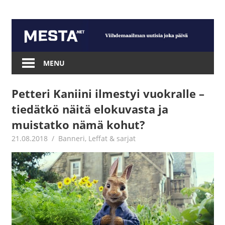
Skip
to
content
Mesta.net
MENU
Petteri Kaniini ilmestyi vuokralle –
tiedätkö näitä elokuvasta ja
muistatko nämä kohut?
21.08.2018
Jouni Hirn
Banneri
,
Leffat & sarjat