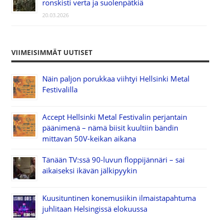
ronskisti verta ja suolenpätkiä
20.03.2026
VIIMEISIMMÄT UUTISET
Näin paljon porukkaa viihtyi Hellsinki Metal
Festivalilla
Accept Hellsinki Metal Festivalin perjantain
päänimenä – nämä biisit kuultiin bändin
mittavan 50V-keikan aikana
Tänään TV:ssä 90-luvun floppijännäri – sai
aikaiseksi ikävän jälkipyykin
Kuusituntinen konemusiikin ilmaistapahtuma
juhlitaan Helsingissä elokuussa