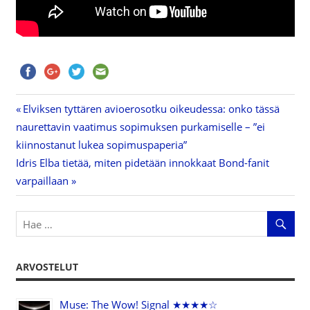
Previous
Elviksen tyttären avioerosotku oikeudessa: onko tässä
Artikkelien
naurettavin vaatimus sopimuksen purkamiselle – ”ei
Post:
kiinnostanut lukea sopimuspaperia”
selaus
Next
Idris Elba tietää, miten pidetään innokkaat Bond-fanit
Post:
varpaillaan
ARVOSTELUT
Muse: The Wow! Signal ★★★★☆