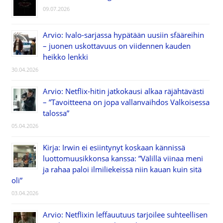
09.07.2026
Arvio: Ivalo-sarjassa hypätään uusiin sfääreihin
– juonen uskottavuus on viidennen kauden
heikko lenkki
30.04.2026
Arvio: Netflix-hitin jatkokausi alkaa räjähtävästi
– ”Tavoitteena on jopa vallanvaihdos Valkoisessa
talossa”
05.04.2026
Kirja: Irwin ei esiintynyt koskaan kännissä
luottomuusikkonsa kanssa: ”Välillä viinaa meni
ja rahaa paloi ilmiliekeissä niin kauan kuin sitä
oli”
03.04.2026
Arvio: Netflixin leffauutuus tarjoilee suhteellisen