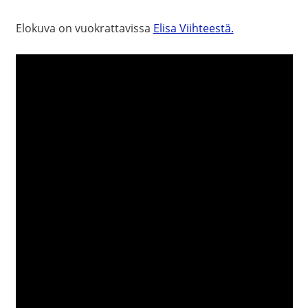
Elokuva on vuokrattavissa
Elisa Viihteestä.