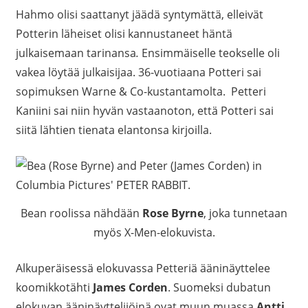
Hahmo olisi saattanyt jäädä syntymättä, elleivät
Potterin läheiset olisi kannustaneet häntä
julkaisemaan tarinansa
.
Ensimmäiselle teokselle oli
vakea löytää julkaisijaa. 36-vuotiaana Potteri sai
sopimuksen Warne & Co-kustantamolta. Petteri
Kaniini sai niin hyvän vastaanoton, että Potteri sai
siitä lähtien tienata elantonsa kirjoilla.
Bean roolissa nähdään
Rose Byrne
, joka tunnetaan
myös X-Men-elokuvista.
Alkuperäisessä elokuvassa Petteriä ääninäyttelee
koomikkotähti
James Corden
. Suomeksi dubatun
elokuvan ääninäyttelijöinä ovat muun muassa
Antti