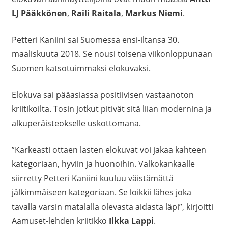
LJ Pääkkönen
,
Raili Raitala
,
Markus Niemi
.
Petteri Kaniini sai Suomessa ensi-iltansa 30.
maaliskuuta 2018. Se nousi toisena viikonloppunaan
Suomen katsotuimmaksi elokuvaksi.
Elokuva sai pääasiassa positiivisen vastaanoton
kriitikoilta. Tosin jotkut pitivät sitä liian modernina ja
alkuperäisteokselle uskottomana.
”Karkeasti ottaen lasten elokuvat voi jakaa kahteen
kategoriaan, hyviin ja huonoihin. Valkokankaalle
siirretty
Petteri Kaniini
kuuluu väistämättä
jälkimmäiseen kategoriaan. Se loikkii lähes joka
tavalla varsin matalalla olevasta aidasta läpi”, kirjoitti
Aamuset-lehden kriitikko
Ilkka Lappi
.