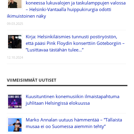
koneessa lukuvalojen ja taskulamppujen valossa
– Helsinki-Vantaalla huippukirurgia odotti
ikimuistoinen näky
09.03.2025
Kirja: Helsinkiläismies tunnusti postiryöstön,
että pääsi Pink Floydin konserttiin Göteborgiin –
”Lusittavaa tästähän tulee…”
12.10.2024
VIIMEISIMMÄT UUTISET
Kuusituntinen konemusiikin ilmaistapahtuma
juhlitaan Helsingissä elokuussa
Marko Annalan uutuus hämmentää – ”Tällaista
musaa ei oo Suomessa aiemmin tehty”