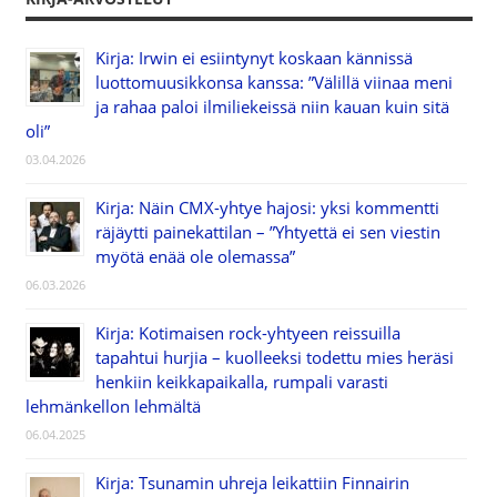
Kirja: Irwin ei esiintynyt koskaan kännissä
luottomuusikkonsa kanssa: ”Välillä viinaa meni
ja rahaa paloi ilmiliekeissä niin kauan kuin sitä
oli”
03.04.2026
Kirja: Näin CMX-yhtye hajosi: yksi kommentti
räjäytti painekattilan – ”Yhtyettä ei sen viestin
myötä enää ole olemassa”
06.03.2026
Kirja: Kotimaisen rock-yhtyeen reissuilla
tapahtui hurjia – kuolleeksi todettu mies heräsi
henkiin keikkapaikalla, rumpali varasti
lehmänkellon lehmältä
06.04.2025
Kirja: Tsunamin uhreja leikattiin Finnairin