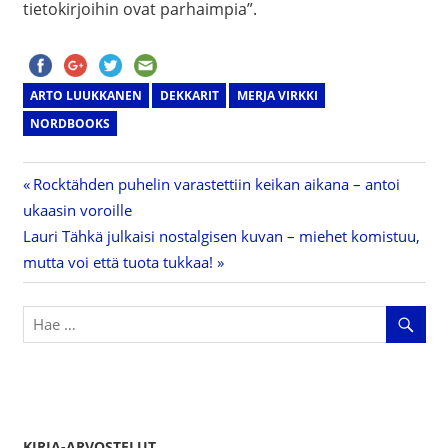
tietokirjoihin ovat parhaimpia”.
ARTO LUUKKANEN
DEKKARIT
MERJA VIRKKI
NORDBOOKS
Previous
Rocktähden puhelin varastettiin keikan aikana – antoi
Artikkelien
ukaasin voroille
Post:
Next
Lauri Tähkä julkaisi nostalgisen kuvan – miehet komistuu,
selaus
Post:
mutta voi että tuota tukkaa!
KIRJA-ARVOSTELUT