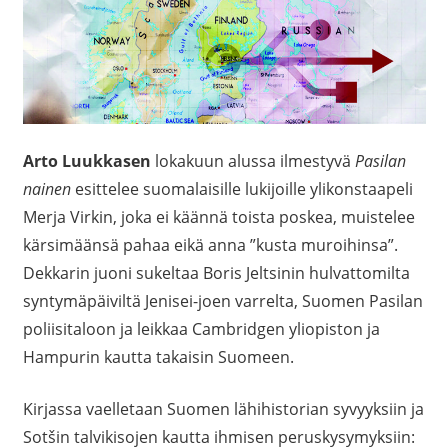
Arto Luukkasen
lokakuun alussa ilmestyvä
Pasilan
nainen
esittelee suomalaisille lukijoille ylikonstaapeli
Merja Virkin, joka ei käännä toista poskea, muistelee
kärsimäänsä pahaa eikä anna ”kusta muroihinsa”.
Dekkarin juoni sukeltaa Boris Jeltsinin hulvattomilta
syntymäpäiviltä Jenisei-joen varrelta, Suomen Pasilan
poliisitaloon ja leikkaa Cambridgen yliopiston ja
Hampurin kautta takaisin Suomeen.
Kirjassa vaelletaan Suomen lähihistorian syvyyksiin ja
Sotšin talvikisojen kautta ihmisen peruskysymyksiin: