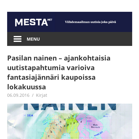
Skip
to
content
Mesta.net
MENU
Pasilan nainen – ajankohtaisia
uutistapahtumia varioiva
fantasiajännäri kaupoissa
lokakuussa
06.09.2016
Juha Kaunisto
Kirjat