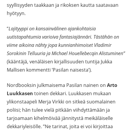
syyllisyyden taakkaan ja rikoksen kautta saatavaan
hyötyyn.
”
Lajityyppi on kansainvälinen ajankohtaisia
uutistapahtumia varioiva fantasiajännäri. Tästähän on
viime aikoina nähty jopa kunnianhimoiset Vladimir
Sorokinin Telluuria ja Michael Houellebecqin Alistuminen”
(kääntäjä, venäläisen kirjallisuuden tuntija Jukka
Mallisen kommentti ’Pasilan naisesta’)
.
Nordbooksin julkmaisema Pasilan nainen on
Arto
Luukkasen
toinen dekkari. Luukkasen mukaan
ylikonstaapeli Merja Virkki on sitkeä suomalainen
poliisi; hän tulee vielä pitkään viihdyttämään ja
tarjoamaan kihelmöivää jännitystä meikäläiselle
dekkariyleisölle. ”Ne tarinat, joita ei voi kirjoittaa