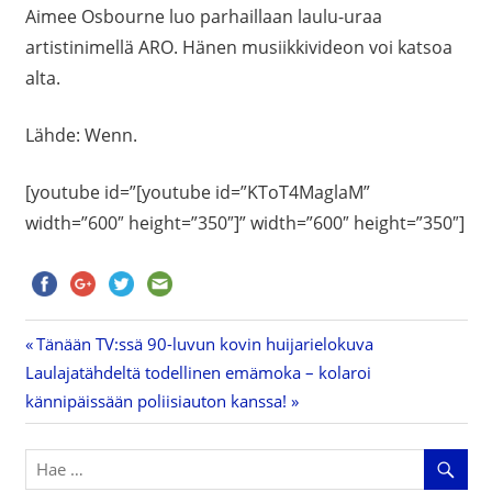
Aimee Osbourne luo parhaillaan laulu-uraa
artistinimellä ARO. Hänen musiikkivideon voi katsoa
alta.
Lähde: Wenn.
[youtube id=”[youtube id=”KToT4MaglaM”
width=”600″ height=”350″]” width=”600″ height=”350″]
Previous
Tänään TV:ssä 90-luvun kovin huijarielokuva
Artikkelien
Next
Laulajatähdeltä todellinen emämoka – kolaroi
Post:
Post:
kännipäissään poliisiauton kanssa!
selaus