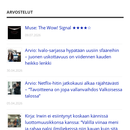
ARVOSTELUT
Muse: The Wow! Signal ★★★★☆
09.07.2026
Arvio: Ivalo-sarjassa hypätään uusiin sfääreihin
– juonen uskottavuus on viidennen kauden
heikko lenkki
30.04.2026
Arvio: Netflix-hitin jatkokausi alkaa räjähtävästi
– ”Tavoitteena on jopa vallanvaihdos Valkoisessa
talossa”
05.04.2026
Kirja: Irwin ei esiintynyt koskaan kännissä
luottomuusikkonsa kanssa: ”Välillä viinaa meni
ja rahaa paloi ilmiliekeissä niin kauan kuin sitä