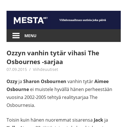
Skip
to
content
Mesta.net
MENU
Ozzyn vanhin tytär vihasi The
Osbournes -sarjaa
07.09.2015
mestanet
Viihdeuutiset
Ozzy
ja
Sharon Osbournen
vanhin tytär
Aimee
Osbourne
ei muistele hyvällä hänen perheestään
vuosina 2002-2005 tehtyä realitysarjaa The
Osbournesia.
Toisin kuin hänen nuoremmat sisarensa
Jack
ja