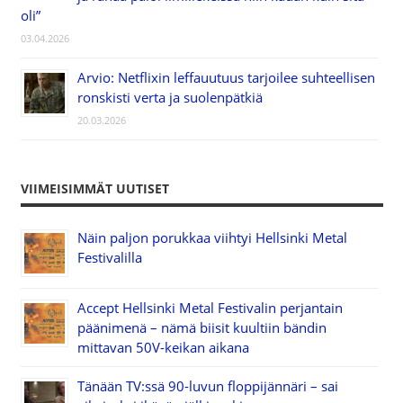
oli”
03.04.2026
Arvio: Netflixin leffauutuus tarjoilee suhteellisen
ronskisti verta ja suolenpätkiä
20.03.2026
VIIMEISIMMÄT UUTISET
Näin paljon porukkaa viihtyi Hellsinki Metal
Festivalilla
Accept Hellsinki Metal Festivalin perjantain
päänimenä – nämä biisit kuultiin bändin
mittavan 50V-keikan aikana
Tänään TV:ssä 90-luvun floppijännäri – sai