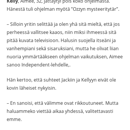
Kelly
, Aimee, 32, jättäytyi pois koko ohjelmasta.
Hänestä tuli ohjelman myötä ”Ozzyn mysteeritytär”.
– Silloin yritin selittää ja olen yhä sitä mieltä, että jos
perheessä vallitsee kaaos, niin miksi ihmeessä sitä
pitää kuvata televisioon. Halusin suojella itseäni ja
vanhempiani sekä sisaruksiani, mutta he olivat liian
nuoria ymmärtääkseen ohjelman vaikutuksen, Aimee
sanoo Independent-lehdelle,.
Hän kertoo, että suhteet Jackiin ja Kellyyn eivät ole
kovin läheiset nykyisin.
– En sanoisi, että välimme ovat rikkoutuneet. Mutta
haluammeko viettää aikaa yhdessä, valitettavasti
emme.