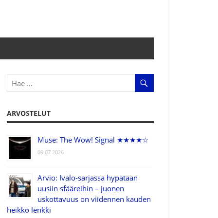
ARVOSTELUT
Muse: The Wow! Signal ★★★★☆
09.07.2026
Arvio: Ivalo-sarjassa hypätään
uusiin sfääreihin – juonen
uskottavuus on viidennen kauden
heikko lenkki