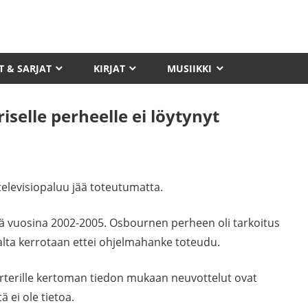
T & SARJAT
KIRJAT
MUSIIKKI
selle perheelle ei löytynyt
elevisiopaluu jää toteutumatta.
:llä vuosina 2002-2005. Osbournen perheen oli tarkoitus
lta kerrotaan ettei ohjelmahanke toteudu.
rterille kertoman tiedon mukaan neuvottelut ovat
ä ei ole tietoa.