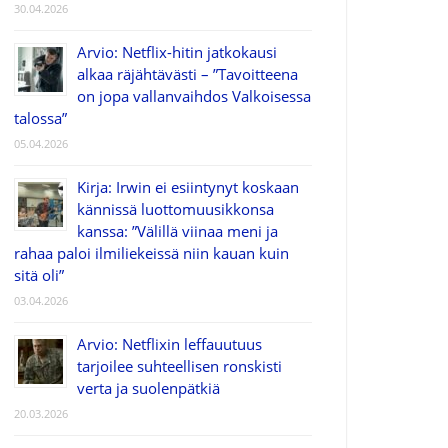
30.04.2026
Arvio: Netflix-hitin jatkokausi
alkaa räjähtävästi – ”Tavoitteena
on jopa vallanvaihdos Valkoisessa
talossa”
05.04.2026
Kirja: Irwin ei esiintynyt koskaan
kännissä luottomuusikkonsa
kanssa: ”Välillä viinaa meni ja
rahaa paloi ilmiliekeissä niin kauan kuin
sitä oli”
03.04.2026
Arvio: Netflixin leffauutuus
tarjoilee suhteellisen ronskisti
verta ja suolenpätkiä
20.03.2026