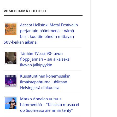
VIIMEISIMMÄT UUTISET
Accept Hellsinki Metal Festivalin
perjantain päänimenä – nämä
biisit kuultiin bändin mittavan
50V-keikan aikana
Tänään TV:ssä 90-luvun
floppijännäri – sai aikaiseksi
ikävän jälkipyykin
Kuusituntinen konemusiikin
ilmaistapahtuma juhlitaan
Helsingissä elokuussa
Marko Annalan uutuus
hämmentää – ”Tällaista musaa ei
oo Suomessa aiemmin tehty”