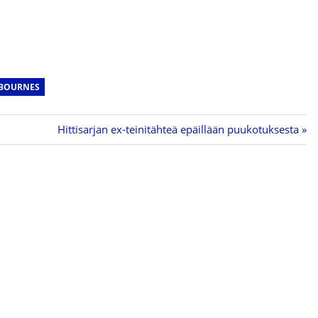
SBOURNES
Next
Hittisarjan ex-teinitähteä epäillään puukotuksesta
Post: