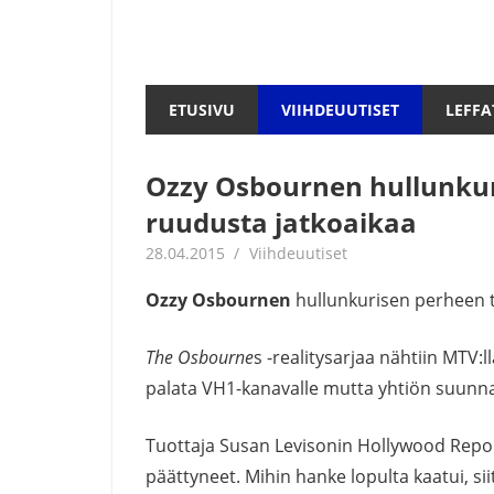
ETUSIVU
VIIHDEUUTISET
LEFFA
Ozzy Osbournen hullunkuri
ruudusta jatkoaikaa
28.04.2015
mestanet
Viihdeuutiset
Ozzy Osbournen
hullunkurisen perheen t
The Osbourne
s -realitysarjaa nähtiin MTV
palata VH1-kanavalle mutta yhtiön suunna
Tuottaja Susan Levisonin Hollywood Repo
päättyneet. Mihin hanke lopulta kaatui, siit