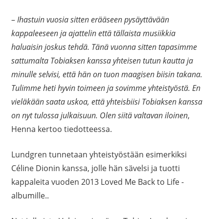
–
Ihastuin vuosia sitten erääseen pysäyttävään
kappaleeseen ja ajattelin että tällaista musiikkia
haluaisin joskus tehdä. Tänä vuonna sitten tapasimme
sattumalta Tobiaksen kanssa yhteisen tutun kautta ja
minulle selvisi, että hän on tuon maagisen biisin takana.
Tulimme heti hyvin toimeen ja sovimme yhteistyöstä. En
vieläkään saata uskoa, että yhteisbiisi Tobiaksen kanssa
on nyt tulossa julkaisuun. Olen siitä valtavan iloinen
,
Henna kertoo tiedotteessa.
Lundgren tunnetaan yhteistyöstään esimerkiksi
Céline Dionin kanssa, jolle hän sävelsi ja tuotti
kappaleita vuoden 2013 Loved Me Back to Life -
albumille..