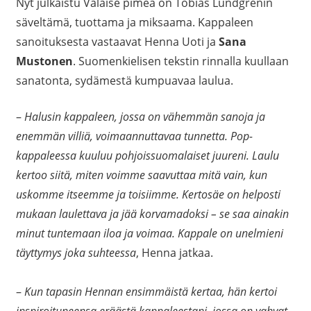
Nyt julkaistu Valaise pimeä on Tobias Lundgrenin
säveltämä, tuottama ja miksaama. Kappaleen
sanoituksesta vastaavat Henna Uoti ja
Sana
Mustonen
. Suomenkielisen tekstin rinnalla kuullaan
sanatonta, sydämestä kumpuavaa laulua.
–
Halusin kappaleen, jossa on vähemmän sanoja ja
enemmän villiä, voimaannuttavaa tunnetta. Pop-
kappaleessa kuuluu pohjoissuomalaiset juureni. Laulu
kertoo siitä, miten voimme saavuttaa mitä vain, kun
uskomme itseemme ja toisiimme. Kertosäe on helposti
mukaan laulettava ja jää korvamadoksi – se saa ainakin
minut tuntemaan iloa ja voimaa. Kappale on unelmieni
täyttymys joka suhteessa
, Henna jatkaa.
–
Kun tapasin Hennan ensimmäistä kertaa, hän kertoi