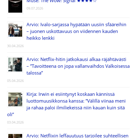
Muse: The Wow! Signal ★★★★☆
09.07.2026
Arvio: Ivalo-sarjassa hypätään uusiin sfääreihin
– juonen uskottavuus on viidennen kauden
heikko lenkki
30.04.2026
Arvio: Netflix-hitin jatkokausi alkaa räjähtävästi
– ”Tavoitteena on jopa vallanvaihdos Valkoisessa
talossa”
05.04.2026
Kirja: Irwin ei esiintynyt koskaan kännissä
luottomuusikkonsa kanssa: ”Välillä viinaa meni
ja rahaa paloi ilmiliekeissä niin kauan kuin sitä
oli”
03.04.2026
Arvio: Netflixin leffauutuus tarjoilee suhteellisen