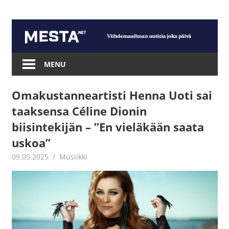
Skip
to
content
Mesta.net
MENU
Omakustanneartisti Henna Uoti sai
taaksensa Céline Dionin
biisintekijän – ”En vieläkään saata
uskoa”
09.05.2025
Jouni Hirn
Musiikki