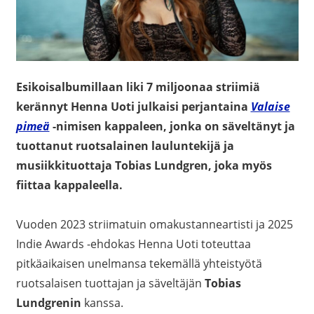
Esikoisalbumillaan liki 7 miljoonaa striimiä
kerännyt Henna Uoti julkaisi perjantaina
Valaise
pimeä
-nimisen kappaleen, jonka on säveltänyt ja
tuottanut ruotsalainen lauluntekijä ja
musiikkituottaja Tobias Lundgren, joka myös
fiittaa kappaleella.
Vuoden 2023 striimatuin omakustanneartisti ja 2025
Indie Awards -ehdokas Henna Uoti toteuttaa
pitkäaikaisen unelmansa tekemällä yhteistyötä
ruotsalaisen tuottajan ja säveltäjän
Tobias
Lundgrenin
kanssa.