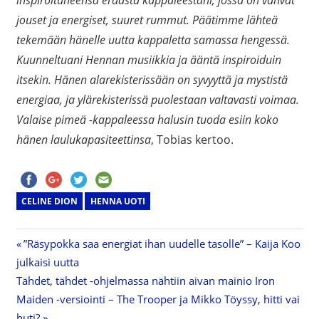
inspiroituneensa eräästä kappaleestani, jossa on vahvat
jouset ja energiset, suuret rummut. Päätimme lähteä
tekemään hänelle uutta kappaletta samassa hengessä.
Kuunneltuani Hennan musiikkia ja ääntä inspiroiduin
itsekin. Hänen alarekisterissään on syvyyttä ja mystistä
energiaa, ja ylärekisterissä puolestaan valtavasti voimaa.
Valaise pimeä -kappaleessa halusin tuoda esiin koko
hänen laulukapasiteettinsa
, Tobias kertoo.
CELINE DION
HENNA UOTI
Previous
”Räsypokka saa energiat ihan uudelle tasolle” – Kaija Koo
Artikkelien
julkaisi uutta
Post:
Next
Tähdet, tähdet -ohjelmassa nähtiin aivan mainio Iron
selaus
Post:
Maiden -versiointi – The Trooper ja Mikko Töyssy, hitti vai
huti?