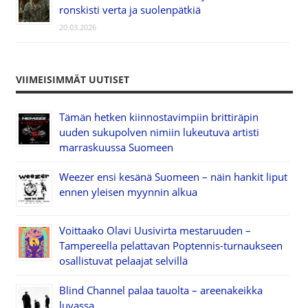
ronskisti verta ja suolenpätkiä
20.03.2026
VIIMEISIMMÄT UUTISET
Tämän hetken kiinnostavimpiin brittiräpin
uuden sukupolven nimiin lukeutuva artisti
marraskuussa Suomeen
Weezer ensi kesänä Suomeen – näin hankit liput
ennen yleisen myynnin alkua
Voittaako Olavi Uusivirta mestaruuden –
Tampereella pelattavan Poptennis-turnaukseen
osallistuvat pelaajat selvillä
Blind Channel palaa tauolta – areenakeikka
luvassa