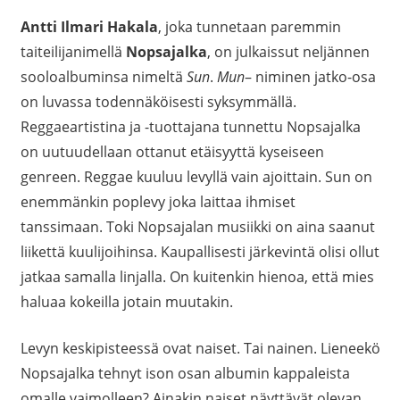
Antti Ilmari Hakala
, joka tunnetaan paremmin
taiteilijanimellä
Nopsajalka
, on julkaissut neljännen
sooloalbuminsa nimeltä
Sun
.
Mun
– niminen jatko-osa
on luvassa todennäköisesti syksymmällä.
Reggaeartistina ja -tuottajana tunnettu Nopsajalka
on uutuudellaan ottanut etäisyyttä kyseiseen
genreen. Reggae kuuluu levyllä vain ajoittain. Sun on
enemmänkin poplevy joka laittaa ihmiset
tanssimaan. Toki Nopsajalan musiikki on aina saanut
liikettä kuulijoihinsa. Kaupallisesti järkevintä olisi ollut
jatkaa samalla linjalla. On kuitenkin hienoa, että mies
haluaa kokeilla jotain muutakin.
Levyn keskipisteessä ovat naiset. Tai nainen. Lieneekö
Nopsajalka tehnyt ison osan albumin kappaleista
omalle vaimolleen? Ainakin naiset näyttävät olevan