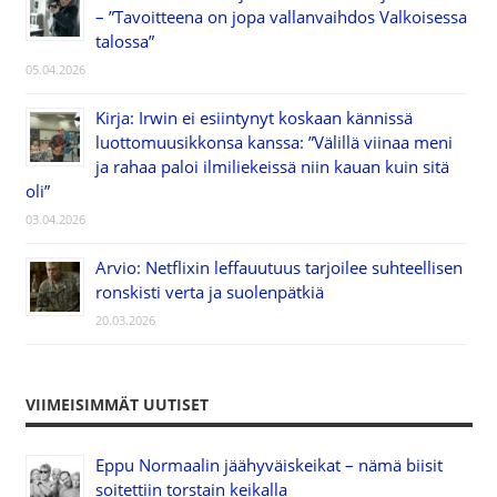
– ”Tavoitteena on jopa vallanvaihdos Valkoisessa
talossa”
05.04.2026
Kirja: Irwin ei esiintynyt koskaan kännissä
luottomuusikkonsa kanssa: ”Välillä viinaa meni
ja rahaa paloi ilmiliekeissä niin kauan kuin sitä
oli”
03.04.2026
Arvio: Netflixin leffauutuus tarjoilee suhteellisen
ronskisti verta ja suolenpätkiä
20.03.2026
VIIMEISIMMÄT UUTISET
Eppu Normaalin jäähyväiskeikat – nämä biisit
soitettiin torstain keikalla