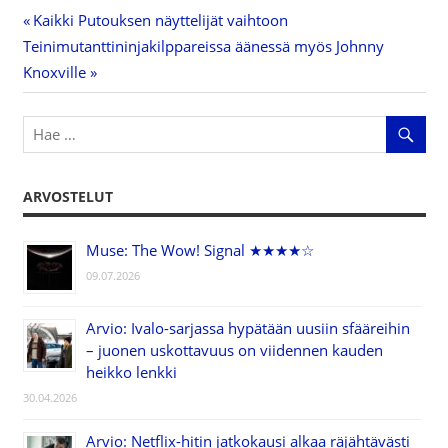
Previous
Kaikki Putouksen näyttelijät vaihtoon
Artikkelien
Next
Teinimutanttininjakilppareissa äänessä myös Johnny
Post:
Post:
Knoxville
selaus
ARVOSTELUT
Muse: The Wow! Signal ★★★★☆
09.07.2026
Arvio: Ivalo-sarjassa hypätään uusiin sfääreihin
– juonen uskottavuus on viidennen kauden
heikko lenkki
30.04.2026
Arvio: Netflix-hitin jatkokausi alkaa räjähtävästi