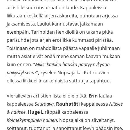
artistille suuri inspiraation lähde. Kappaleissa
liikutaan keskellä arjen askareita, puhutaan arjessa
jaksamisesta. Laulut kannustavat jatkamaan
eteenpäin. Tarinoiden henkilöillä on takana pitkä
parisuhde jota arjen erotiikka kummasti piristää.
Toisinaan on mahdollista päästä vapaalle juhlimaan
mutta asiat eivät enää mene saman kaavan mukaan
kuin ennen. “
Miksi kaikkia hauska päätyy nykyään
päivystykseen?
”, kyselee Nopsajalka. Kotirouvien
ollessa liikkeellä kaikenlaista sattuu ja tapahtuu.
Vierailevien artistien lista ei ole pitkä.
Erin
laulaa
kappaleessa
Seuraava
,
Rauhatäti
kappaleessa
Nitisee
& natisee
.
Huge L
räppää kappaleessa
Kolmekymppinen nainen
. Nopsajalka on säveltänyt,
soittanut, tuottanut ja sanoittanut levyn pääosin itse.