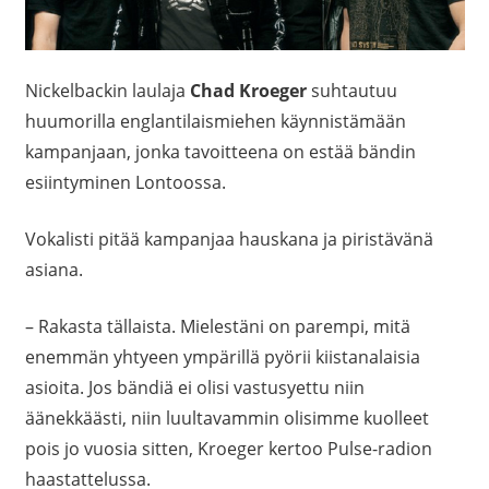
Nickelbackin laulaja
Chad Kroeger
suhtautuu
huumorilla englantilaismiehen käynnistämään
kampanjaan, jonka tavoitteena on estää bändin
esiintyminen Lontoossa.
Vokalisti pitää kampanjaa hauskana ja piristävänä
asiana.
– Rakasta tällaista. Mielestäni on parempi, mitä
enemmän yhtyeen ympärillä pyörii kiistanalaisia
asioita. Jos bändiä ei olisi vastusyettu niin
äänekkäästi, niin luultavammin olisimme kuolleet
pois jo vuosia sitten, Kroeger kertoo Pulse-radion
haastattelussa.