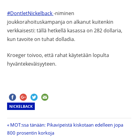
#DontletNickelback
-niminen
joukkorahoituskampanja on alkanut kuitenkin
verkkaisesti: tällä hetkellä kasassa on 282 dollaria,
kun tavoite on tuhat dolladia.
Kroeger toivoo, että rahat käytetään lopulta
hyväntekeväisyyteen.
NICKELBACK
Previous
MOT:ssa tänään: Pikavipeistä kiskotaan edelleen jopa
Artikkelien
800 prosentin korkoja
Post: