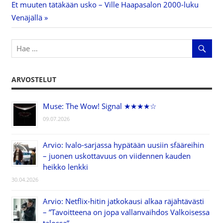
Next
Et muuten tätäkään usko – Ville Haapasalon 2000-luku
selaus
Post:
Venäjällä
ARVOSTELUT
Muse: The Wow! Signal ★★★★☆
09.07.2026
Arvio: Ivalo-sarjassa hypätään uusiin sfääreihin
– juonen uskottavuus on viidennen kauden
heikko lenkki
30.04.2026
Arvio: Netflix-hitin jatkokausi alkaa räjähtävästi
– ”Tavoitteena on jopa vallanvaihdos Valkoisessa