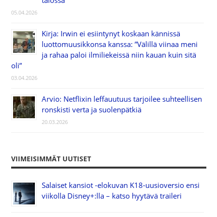
talossa”
05.04.2026
Kirja: Irwin ei esiintynyt koskaan kännissä
luottomuusikkonsa kanssa: ”Välillä viinaa meni
ja rahaa paloi ilmiliekeissä niin kauan kuin sitä
oli”
03.04.2026
Arvio: Netflixin leffauutuus tarjoilee suhteellisen
ronskisti verta ja suolenpätkiä
20.03.2026
VIIMEISIMMÄT UUTISET
Salaiset kansiot -elokuvan K18-uusioversio ensi
viikolla Disney+:lla – katso hyytävä traileri