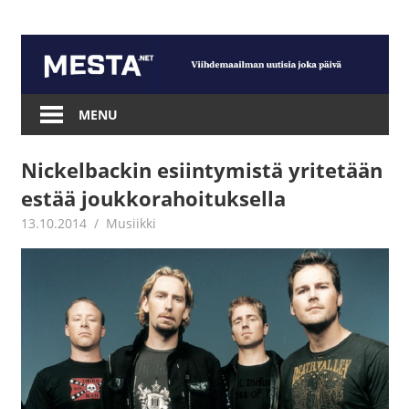
Skip
to
content
Mesta.net
MENU
Nickelbackin esiintymistä yritetään
estää joukkorahoituksella
13.10.2014
mestanet
Musiikki