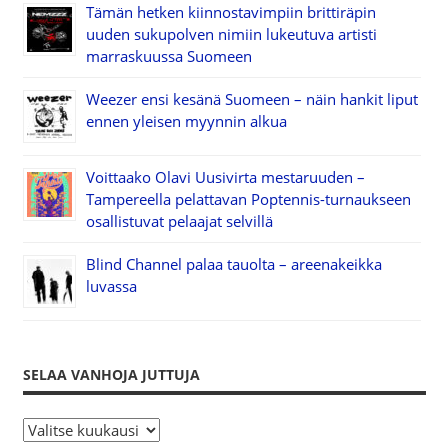
Tämän hetken kiinnostavimpiin brittiräpin
uuden sukupolven nimiin lukeutuva artisti
marraskuussa Suomeen
Weezer ensi kesänä Suomeen – näin hankit liput
ennen yleisen myynnin alkua
Voittaako Olavi Uusivirta mestaruuden –
Tampereella pelattavan Poptennis-turnaukseen
osallistuvat pelaajat selvillä
Blind Channel palaa tauolta – areenakeikka
luvassa
SELAA VANHOJA JUTTUJA
S