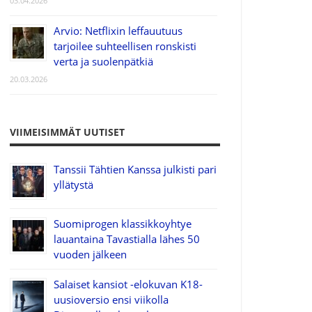
03.04.2026
Arvio: Netflixin leffauutuus
tarjoilee suhteellisen ronskisti
verta ja suolenpätkiä
20.03.2026
VIIMEISIMMÄT UUTISET
Tanssii Tähtien Kanssa julkisti pari
yllätystä
Suomiprogen klassikkoyhtye
lauantaina Tavastialla lähes 50
vuoden jälkeen
Salaiset kansiot -elokuvan K18-
uusioversio ensi viikolla