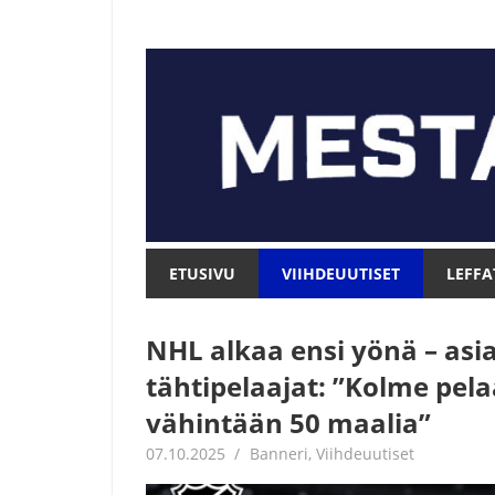
Skip
to
content
Mesta.net
Mesta.net
ETUSIVU
VIIHDEUUTISET
LEFFA
NHL alkaa ensi yönä – asi
tähtipelaajat: ”Kolme pel
vähintään 50 maalia”
07.10.2025
Jouni Hirn
Banneri
,
Viihdeuutiset