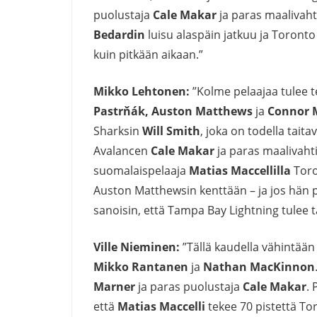
puolustaja
Cale Makar
ja paras maalivah
Bedardin
luisu alaspäin jatkuu ja Toront
kuin pitkään aikaan.”
Mikko Lehtonen:
”Kolme pelaajaa tulee 
Pastrňák
, Auston Matthews
ja
Connor 
Sharksin
Will Smith
, joka on todella tait
Avalancen
Cale Makar
ja paras maalivaht
suomalaispelaaja
Matias Maccellilla
Toro
Auston Matthewsin kenttään – ja jos hän p
sanoisin, että Tampa Bay Lightning tulee 
Ville Nieminen:
”Tällä kaudella vähintään
Mikko
Rantanen
ja
Nathan MacKinnon
Marner
ja paras puolustaja
Cale Makar
.
että
Matias Maccelli
tekee 70 pistettä To