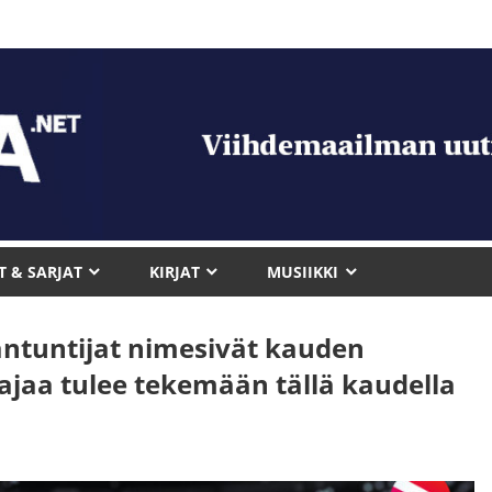
T & SARJAT
KIRJAT
MUSIIKKI
antuntijat nimesivät kauden
aajaa tulee tekemään tällä kaudella