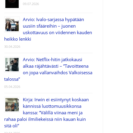
09.07.2026
Arvio: Ivalo-sarjassa hypätään
uusiin sfääreihin – juonen
uskottavuus on viidennen kauden
heikko lenkki
30.04.2026
Arvio: Netflix-hitin jatkokausi
alkaa räjähtävästi – ”Tavoitteena
on jopa vallanvaihdos Valkoisessa
talossa”
05.04.2026
Kirja: Irwin ei esiintynyt koskaan
kännissä luottomuusikkonsa
kanssa: ”Välillä viinaa meni ja
rahaa paloi ilmiliekeissä niin kauan kuin
sitä oli”