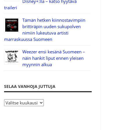
Disney+:lla – katso hyytävä
traileri
Tämän hetken kiinnostavimpiin
brittiräpin uuden sukupolven
nimiin lukeutuva artisti
marraskuussa Suomeen
Weezer ensi kesänä Suomeen –
näin hankit liput ennen yleisen
myynnin alkua
SELAA VANHOJA JUTTUJA
S
e
l
a