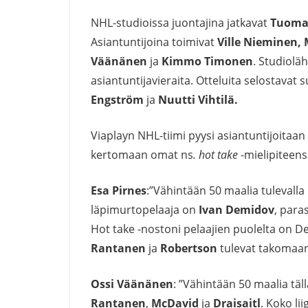
NHL-studioissa juontajina jatkavat
Tuomas
Asiantuntijoina toimivat
Ville Nieminen, 
Väänänen
ja
Kimmo Timonen
. Studiol
asiantuntijavieraita. Otteluita selostavat
Engström
ja
Nuutti Vihtilä.
Viaplayn NHL-tiimi pyysi asiantuntijoita
kertomaan omat ns
. hot take
-mielipiteens
Esa Pirnes
:”Vähintään 50 maalia tulevalla
läpimurtopelaaja on
Ivan Demidov
, para
Hot take -nostoni pelaajien puolelta on De
Rantanen
ja
Robertson
tulevat takomaan
Ossi Väänänen
: ”Vähintään 50 maalia täl
Rantanen
,
McDavid
ja
Draisaitl
. Koko li