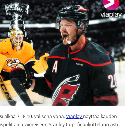
i alkaa 7.–8.10. välisenä yönä.
Viaplay
näyttää kauden
pelit aina viimeiseen Stanley Cup -finaaliotteluun asti.