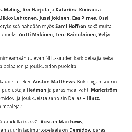
 Meling, liro Harjula
ja
Katariina Kiviranta
.
Mikko Lehtonen, Jussi Jokinen, Esa Pirnes
,
Ossi
ähetyksissä nähdään myös
Sami Hoffrén
sekä muita
 suomeksi
Antti Mäkinen
,
Tero Kainulainen
,
Velja
an nimeämään tulevan NHL-kauden kärkipelaajia sekä
ä pelaajien ja joukkueiden puolelta.
 kaudella tekee
Auston Matthews
. Koko liigan suurin
s puolustaja
Hedman
ja paras maalivahti
Markström
.
midov, ja joukkueista sanoisin Dallas –
Hintz,
 maaleja.”
lä kaudella tekevät
Auston Matthews,
igan suurin läpimurtopelaaja on
Demidov,
paras