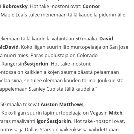
ti
Bobrovsky
. Hot take -nostoni ovat:
Connor
o Maple Leafs tulee menemään tällä kaudella pidemmälle
tekemään tällä kaudella vähintään 50 maalia:
David
McDavid
. Koko liigan suurin läpimurtopelaaja on San Jose
ava nuori mies. Paras puolustaja on Colorado
i Rangersin
Šestjorkin
. Hot take -nostoni:
ntossa on kaikkien aikojen sauma päästä pelaamaan
elaa siinä, se tulee olemaan kauden tarina. Joukkueista
tappelemaan Stanley Cupista tällä kaudella.”
 50 maalia tekevät
Auston Matthews,
. Koko liigan suurin läpimurtopelaaja on Vegasin
Mitch
 Paras maalivahti
Igor Šestjorkin
. Hot take -nostoni ovat,
rontossa ja Dallas Stars on vaikeuksissa vaihdettuaan