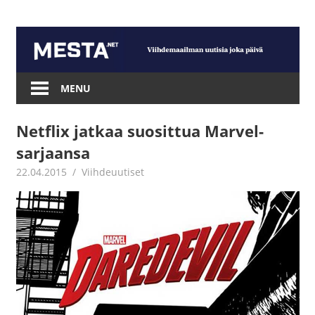
Skip
to
content
Mesta.net
MENU
Netflix jatkaa suosittua Marvel-
sarjaansa
22.04.2015
mestanet
Viihdeuutiset