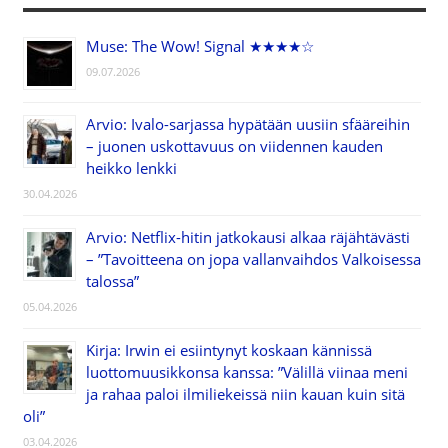
Muse: The Wow! Signal ★★★★☆
09.07.2026
Arvio: Ivalo-sarjassa hypätään uusiin sfääreihin
– juonen uskottavuus on viidennen kauden
heikko lenkki
30.04.2026
Arvio: Netflix-hitin jatkokausi alkaa räjähtävästi
– ”Tavoitteena on jopa vallanvaihdos Valkoisessa
talossa”
05.04.2026
Kirja: Irwin ei esiintynyt koskaan kännissä
luottomuusikkonsa kanssa: ”Välillä viinaa meni
ja rahaa paloi ilmiliekeissä niin kauan kuin sitä
oli”
03.04.2026