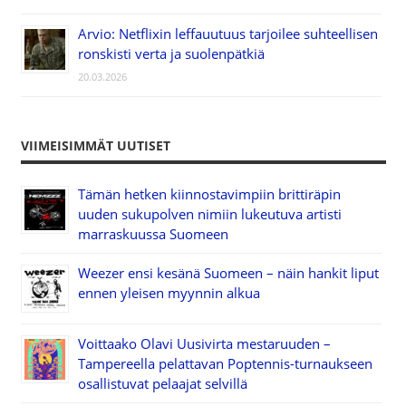
Arvio: Netflixin leffauutuus tarjoilee suhteellisen
ronskisti verta ja suolenpätkiä
20.03.2026
VIIMEISIMMÄT UUTISET
Tämän hetken kiinnostavimpiin brittiräpin
uuden sukupolven nimiin lukeutuva artisti
marraskuussa Suomeen
Weezer ensi kesänä Suomeen – näin hankit liput
ennen yleisen myynnin alkua
Voittaako Olavi Uusivirta mestaruuden –
Tampereella pelattavan Poptennis-turnaukseen
osallistuvat pelaajat selvillä