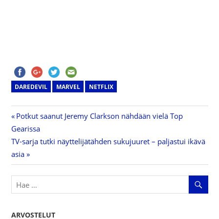
DAREDEVIL
MARVEL
NETFLIX
Previous
Potkut saanut Jeremy Clarkson nähdään vielä Top
Artikkelien
Gearissa
Post:
Next
TV-sarja tutki näyttelijätähden sukujuuret – paljastui ikävä
selaus
Post:
asia
ARVOSTELUT