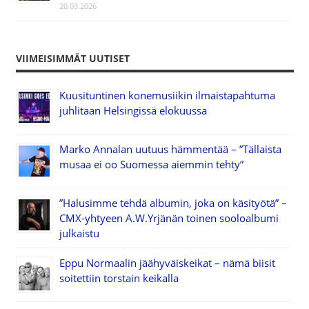
20.03.2026
VIIMEISIMMÄT UUTISET
Kuusituntinen konemusiikin ilmaistapahtuma
juhlitaan Helsingissä elokuussa
Marko Annalan uutuus hämmentää – ”Tällaista
musaa ei oo Suomessa aiemmin tehty”
”Halusimme tehdä albumin, joka on käsityötä” –
CMX-yhtyeen A.W.Yrjänän toinen sooloalbumi
julkaistu
Eppu Normaalin jäähyväiskeikat – nämä biisit
soitettiin torstain keikalla