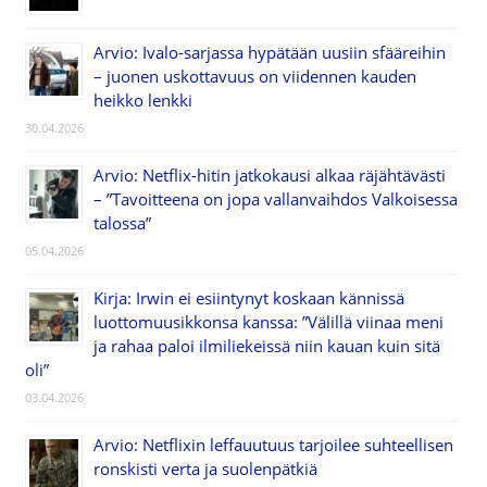
Arvio: Ivalo-sarjassa hypätään uusiin sfääreihin
– juonen uskottavuus on viidennen kauden
heikko lenkki
30.04.2026
Arvio: Netflix-hitin jatkokausi alkaa räjähtävästi
– ”Tavoitteena on jopa vallanvaihdos Valkoisessa
talossa”
05.04.2026
Kirja: Irwin ei esiintynyt koskaan kännissä
luottomuusikkonsa kanssa: ”Välillä viinaa meni
ja rahaa paloi ilmiliekeissä niin kauan kuin sitä
oli”
03.04.2026
Arvio: Netflixin leffauutuus tarjoilee suhteellisen
ronskisti verta ja suolenpätkiä