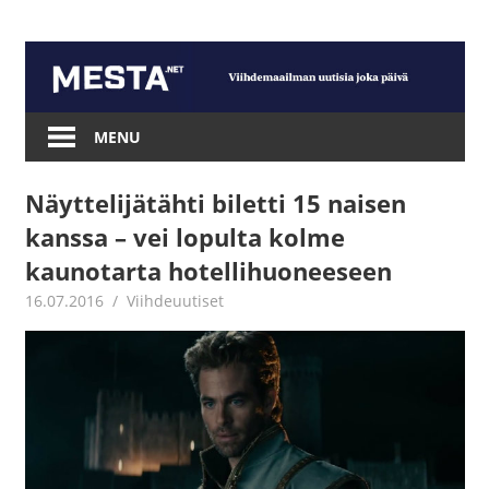
Skip
to
content
Mesta.net
MENU
Näyttelijätähti biletti 15 naisen
kanssa – vei lopulta kolme
kaunotarta hotellihuoneeseen
16.07.2016
Jouni Hirn
Viihdeuutiset