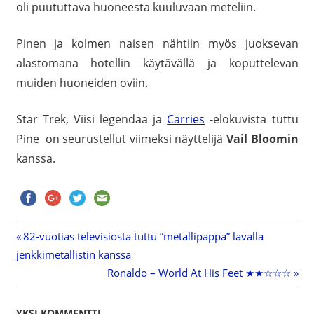
oli puututtava huoneesta kuuluvaan meteliin.
Pinen ja kolmen naisen nähtiin myös juoksevan
alastomana hotellin käytävällä ja koputtelevan
muiden huoneiden oviin.
Star Trek, Viisi legendaa ja
Carries
-elokuvista tuttu
Pine on seurustellut viimeksi näyttelijä
Vail Bloomin
kanssa.
Previous
82-vuotias televisiosta tuttu ”metallipappa” lavalla
Artikkelien
jenkkimetallistin kanssa
Post:
Next
Ronaldo – World At His Feet ★★☆☆☆
selaus
Post:
YKSI KOMMENTTI