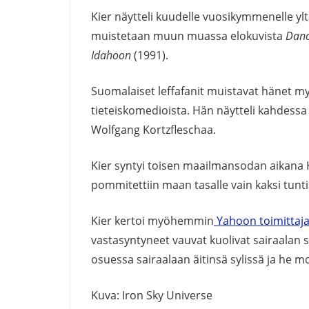
Kier näytteli kuudelle vuosikymmenelle ylt
muistetaan muun muassa elokuvista
Danc
Idahoon
(1991).
Suomalaiset leffafanit muistavat hänet m
tieteiskomedioista. Hän näytteli kahdess
Wolfgang Kortzfleschaa.
Kier syntyi toisen maailmansodan aikana Kö
pommitettiin maan tasalle vain kaksi tunti
Kier kertoi myöhemmin
Yahoon toimittaja
vastasyntyneet vauvat kuolivat sairaalan 
osuessa sairaalaan äitinsä sylissä ja he 
Kuva: Iron Sky Universe