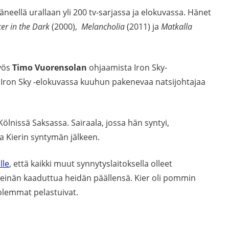
äneellä urallaan yli 200 tv-sarjassa ja elokuvassa. Hänet
er in the Dark
(2000),
Melancholia
(2011) ja
Matkalla
yös
Timo Vuorensolan
ohjaamista Iron Sky-
a Iron Sky -elokuvassa kuuhun pakenevaa natsijohtajaa
lnissä Saksassa. Sairaala, jossa hän syntyi,
a Kierin syntymän jälkeen.
lle
, että kaikki muut synnytyslaitoksella olleet
seinän kaaduttua heidän päällensä. Kier oli pommin
molemmat pelastuivat.