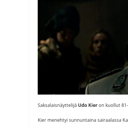
Saksalaisnäyttelijä
Udo Kier
on kuollut 8
Kier menehtyi sunnuntaina sairaalassa Kali