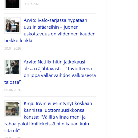
09.07.2026
Arvio: Ivalo-sarjassa hypätään
uusiin sfääreihin – juonen
uskottavuus on viidennen kauden
heikko lenkki
30.04.2026
Arvio: Netflix-hitin jatkokausi
alkaa räjähtävästi – ”Tavoitteena
on jopa vallanvaihdos Valkoisessa
talossa”
05.04.2026
Kirja: Irwin ei esiintynyt koskaan
kännissä luottomuusikkonsa
kanssa: ”Välillä viinaa meni ja
rahaa paloi ilmiliekeissä niin kauan kuin
sitä oli”