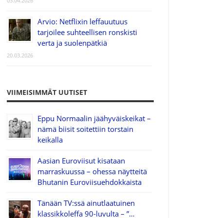
03.04.2026
Arvio: Netflixin leffauutuus
tarjoilee suhteellisen ronskisti
verta ja suolenpätkiä
20.03.2026
VIIMEISIMMÄT UUTISET
Eppu Normaalin jäähyväiskeikat –
nämä biisit soitettiin torstain
keikalla
Aasian Euroviisut kisataan
marraskuussa – ohessa näytteitä
Bhutanin Euroviisuehdokkaista
Tänään TV:ssä ainutlaatuinen
klassikkoleffa 90-luvulta – ”…