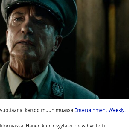
1-vuotiaana, kertoo muun muassa
Entertainment Weekly.
forniassa. Hänen kuolinsyytä ei ole vahvistettu.