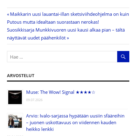
Previous
Maikkarin uusi lauantai-illan sketsiviihdeohjelma on kuin
Artikkelien
Putous mutta idealtaan suorastaan nerokas!
Post:
Next
Suosikkisarja Munkkivuoren uusi kausi alkaa pian – tältä
selaus
Post:
näyttävät uudet päähenkilöt
ARVOSTELUT
Muse: The Wow! Signal ★★★★☆
09.07.2026
Arvio: Ivalo-sarjassa hypätään uusiin sfääreihin
– juonen uskottavuus on viidennen kauden
heikko lenkki