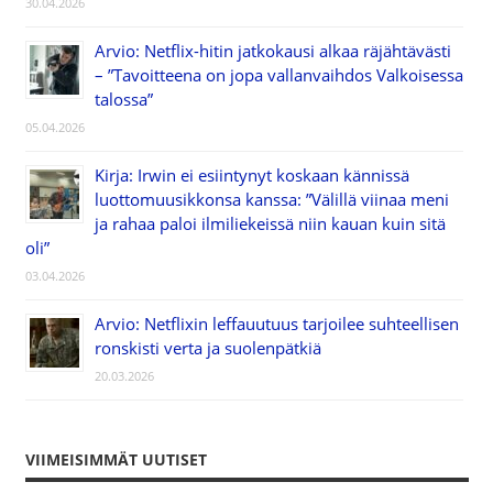
30.04.2026
Arvio: Netflix-hitin jatkokausi alkaa räjähtävästi
– ”Tavoitteena on jopa vallanvaihdos Valkoisessa
talossa”
05.04.2026
Kirja: Irwin ei esiintynyt koskaan kännissä
luottomuusikkonsa kanssa: ”Välillä viinaa meni
ja rahaa paloi ilmiliekeissä niin kauan kuin sitä
oli”
03.04.2026
Arvio: Netflixin leffauutuus tarjoilee suhteellisen
ronskisti verta ja suolenpätkiä
20.03.2026
VIIMEISIMMÄT UUTISET