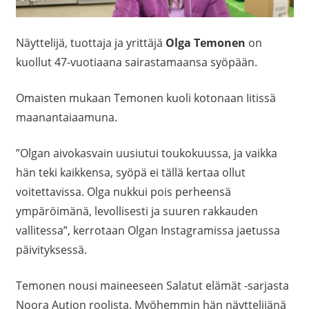
Näyttelijä, tuottaja ja yrittäjä
Olga Temonen
on
kuollut 47-vuotiaana sairastamaansa syöpään.
Omaisten mukaan Temonen kuoli kotonaan Iitissä
maanantaiaamuna.
”Olgan aivokasvain uusiutui toukokuussa, ja vaikka
hän teki kaikkensa, syöpä ei tällä kertaa ollut
voitettavissa. Olga nukkui pois perheensä
ympäröimänä, levollisesti ja suuren rakkauden
vallitessa”, kerrotaan Olgan Instagramissa jaetussa
päivityksessä.
Temonen nousi maineeseen Salatut elämät -sarjasta
Noora Aution roolista. Myöhemmin hän näyttelijänä