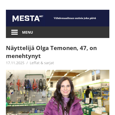
Skip
to
content
Mesta.net
MENU
Näyttelijä Olga Temonen, 47, on
menehtynyt
17.11.2025
Jouni Hirn
Leffat & sarjat