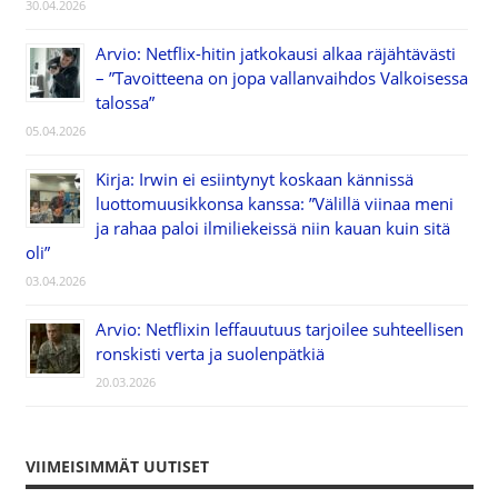
30.04.2026
Arvio: Netflix-hitin jatkokausi alkaa räjähtävästi
– ”Tavoitteena on jopa vallanvaihdos Valkoisessa
talossa”
05.04.2026
Kirja: Irwin ei esiintynyt koskaan kännissä
luottomuusikkonsa kanssa: ”Välillä viinaa meni
ja rahaa paloi ilmiliekeissä niin kauan kuin sitä
oli”
03.04.2026
Arvio: Netflixin leffauutuus tarjoilee suhteellisen
ronskisti verta ja suolenpätkiä
20.03.2026
VIIMEISIMMÄT UUTISET