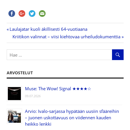
Previous
Laulajatar kuoli äkillisesti 64-vuotiaana
Artikkelien
Post:
Next
Kriitikon valinnat – viisi kiehtovaa urheiludokumenttia
Post:
selaus
ARVOSTELUT
Muse: The Wow! Signal ★★★★☆
09.07.2026
Arvio: Ivalo-sarjassa hypätään uusiin sfääreihin
– juonen uskottavuus on viidennen kauden
heikko lenkki