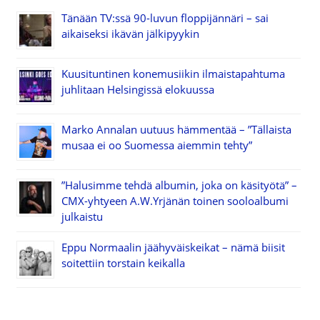
Tänään TV:ssä 90-luvun floppijännäri – sai
aikaiseksi ikävän jälkipyykin
Kuusituntinen konemusiikin ilmaistapahtuma
juhlitaan Helsingissä elokuussa
Marko Annalan uutuus hämmentää – ”Tällaista
musaa ei oo Suomessa aiemmin tehty”
”Halusimme tehdä albumin, joka on käsityötä” –
CMX-yhtyeen A.W.Yrjänän toinen sooloalbumi
julkaistu
Eppu Normaalin jäähyväiskeikat – nämä biisit
soitettiin torstain keikalla