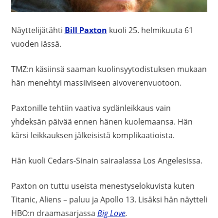
Näyttelijätähti
Bill Paxton
kuoli 25. helmikuuta 61
vuoden iässä.
TMZ:n käsiinsä saaman kuolinsyytodistuksen mukaan
hän menehtyi massiiviseen aivoverenvuotoon.
Paxtonille tehtiin vaativa sydänleikkaus vain
yhdeksän päivää ennen hänen kuolemaansa. Hän
kärsi leikkauksen jälkeisistä komplikaatioista.
Hän kuoli
Cedars-Sinain sairaalassa Los Angelesissa.
Paxton on tuttu useista menestyselokuvista kuten
Titanic, Aliens – paluu ja Apollo 13. Lisäksi hän näytteli
HBO:n draamasarjassa
Big Love
.