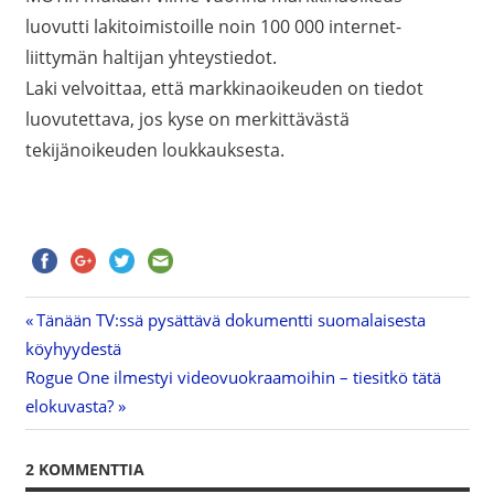
luovutti lakitoimistoille noin 100 000 internet-
liittymän haltijan yhteystiedot.
Laki velvoittaa, että markkinaoikeuden on tiedot
luovutettava, jos kyse on merkittävästä
tekijänoikeuden loukkauksesta.
Previous
Tänään TV:ssä pysättävä dokumentti suomalaisesta
Artikkelien
köyhyydestä
Post:
Next
Rogue One ilmestyi videovuokraamoihin – tiesitkö tätä
selaus
Post:
elokuvasta?
2 KOMMENTTIA