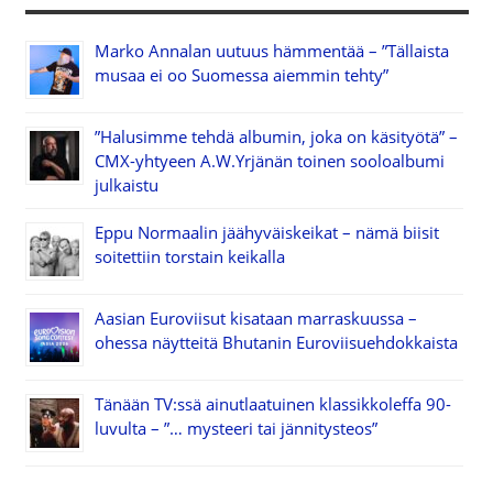
Marko Annalan uutuus hämmentää – ”Tällaista
musaa ei oo Suomessa aiemmin tehty”
”Halusimme tehdä albumin, joka on käsityötä” –
CMX-yhtyeen A.W.Yrjänän toinen sooloalbumi
julkaistu
Eppu Normaalin jäähyväiskeikat – nämä biisit
soitettiin torstain keikalla
Aasian Euroviisut kisataan marraskuussa –
ohessa näytteitä Bhutanin Euroviisuehdokkaista
Tänään TV:ssä ainutlaatuinen klassikkoleffa 90-
luvulta – ”… mysteeri tai jännitysteos”