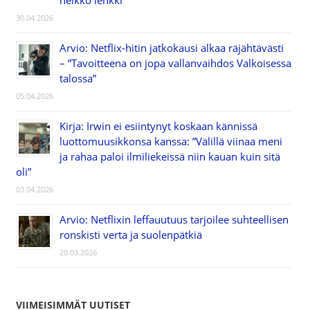
30.04.2026
Arvio: Netflix-hitin jatkokausi alkaa räjähtävästi
– ”Tavoitteena on jopa vallanvaihdos Valkoisessa
talossa”
05.04.2026
Kirja: Irwin ei esiintynyt koskaan kännissä
luottomuusikkonsa kanssa: ”Välillä viinaa meni
ja rahaa paloi ilmiliekeissä niin kauan kuin sitä
oli”
03.04.2026
Arvio: Netflixin leffauutuus tarjoilee suhteellisen
ronskisti verta ja suolenpätkiä
20.03.2026
VIIMEISIMMÄT UUTISET