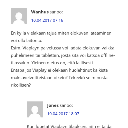
Wanhus
sanoo:
10.04.2017 07:16
En kyllä vieläkään tajua miten elokuvan lataaminen
voi olla laitonta.
Esim. Viaplayn palvelussa voi ladata elokuvan vaikka
puhelimeen tai tablettiin, josta sitä voi katsoa offline-
tilassakin. Yleinen oletus on, että laillisesti.
Entäpä jos Viaplay ei olekaan huolehtinut kaikista
maksuvelvoitteistaan oikein? Tekeekö se minusta
rikollisen?
Jones
sanoo:
10.04.2017 18:07
Kun lopetat Viaplayn tilauksen, niin ei taida