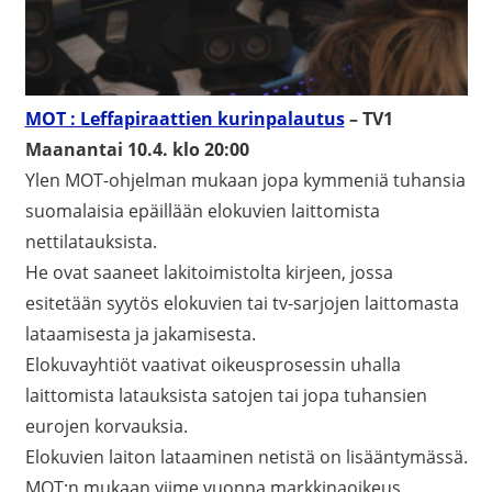
MOT : Leffapiraattien kurinpalautus
– TV1
Maanantai 10.4. klo 20:00
Ylen MOT-ohjelman mukaan jopa kymmeniä tuhansia
suomalaisia epäillään elokuvien laittomista
nettilatauksista.
He ovat saaneet lakitoimistolta kirjeen, jossa
esitetään syytös elokuvien tai tv-sarjojen laittomasta
lataamisesta ja jakamisesta.
Elokuvayhtiöt vaativat oikeusprosessin uhalla
laittomista latauksista satojen tai jopa tuhansien
eurojen korvauksia.
Elokuvien laiton lataaminen netistä on lisääntymässä.
MOT:n mukaan viime vuonna markkinaoikeus