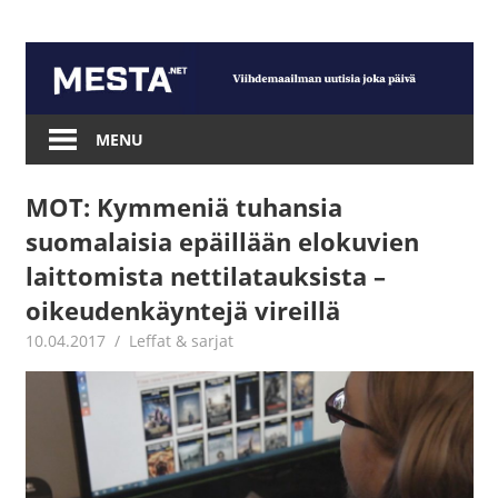
Skip
to
content
Mesta.net
MENU
MOT: Kymmeniä tuhansia
suomalaisia epäillään elokuvien
laittomista nettilatauksista –
oikeudenkäyntejä vireillä
10.04.2017
Jouni Hirn
Leffat & sarjat