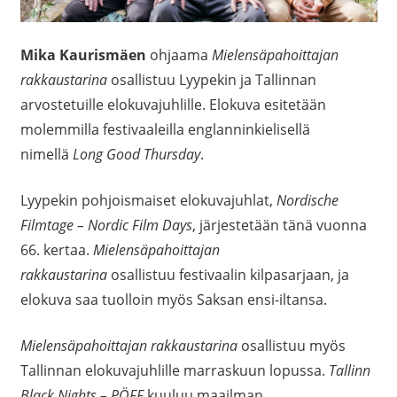
Mika Kaurismäen
ohjaama
Mielensäpahoittajan
rakkaustarina
osallistuu Lyypekin ja Tallinnan
arvostetuille elokuvajuhlille. Elokuva esitetään
molemmilla festivaaleilla englanninkielisellä
nimellä
Long Good Thursday
.
Lyypekin pohjoismaiset elokuvajuhlat,
Nordische
Filmtage – Nordic Film Days
, järjestetään tänä vuonna
66. kertaa.
Mielensäpahoittajan
rakkaustarina
osallistuu festivaalin kilpasarjaan, ja
elokuva saa tuolloin myös Saksan ensi-iltansa.
Mielensäpahoittajan rakkaustarina
osallistuu myös
Tallinnan elokuvajuhlille marraskuun lopussa.
Tallinn
Black Nights – PÖFF
kuuluu maailman