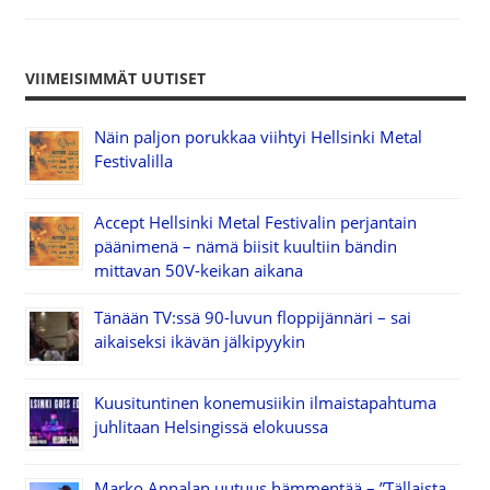
VIIMEISIMMÄT UUTISET
Näin paljon porukkaa viihtyi Hellsinki Metal
Festivalilla
Accept Hellsinki Metal Festivalin perjantain
päänimenä – nämä biisit kuultiin bändin
mittavan 50V-keikan aikana
Tänään TV:ssä 90-luvun floppijännäri – sai
aikaiseksi ikävän jälkipyykin
Kuusituntinen konemusiikin ilmaistapahtuma
juhlitaan Helsingissä elokuussa
Marko Annalan uutuus hämmentää – ”Tällaista