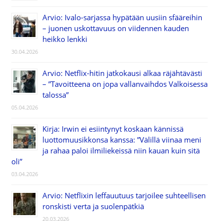
Arvio: Ivalo-sarjassa hypätään uusiin sfääreihin
– juonen uskottavuus on viidennen kauden
heikko lenkki
30.04.2026
Arvio: Netflix-hitin jatkokausi alkaa räjähtävästi
– ”Tavoitteena on jopa vallanvaihdos Valkoisessa
talossa”
05.04.2026
Kirja: Irwin ei esiintynyt koskaan kännissä
luottomuusikkonsa kanssa: ”Välillä viinaa meni
ja rahaa paloi ilmiliekeissä niin kauan kuin sitä
oli”
03.04.2026
Arvio: Netflixin leffauutuus tarjoilee suhteellisen
ronskisti verta ja suolenpätkiä
20.03.2026