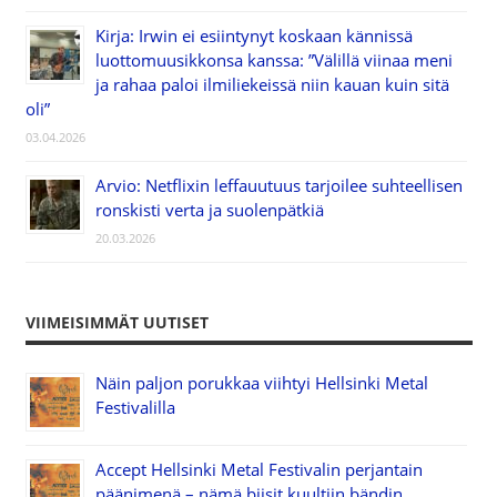
Kirja: Irwin ei esiintynyt koskaan kännissä
luottomuusikkonsa kanssa: ”Välillä viinaa meni
ja rahaa paloi ilmiliekeissä niin kauan kuin sitä
oli”
03.04.2026
Arvio: Netflixin leffauutuus tarjoilee suhteellisen
ronskisti verta ja suolenpätkiä
20.03.2026
VIIMEISIMMÄT UUTISET
Näin paljon porukkaa viihtyi Hellsinki Metal
Festivalilla
Accept Hellsinki Metal Festivalin perjantain
päänimenä – nämä biisit kuultiin bändin