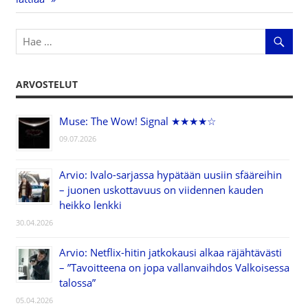
selaus
ARVOSTELUT
Muse: The Wow! Signal ★★★★☆
09.07.2026
Arvio: Ivalo-sarjassa hypätään uusiin sfääreihin
– juonen uskottavuus on viidennen kauden
heikko lenkki
30.04.2026
Arvio: Netflix-hitin jatkokausi alkaa räjähtävästi
– ”Tavoitteena on jopa vallanvaihdos Valkoisessa
talossa”
05.04.2026