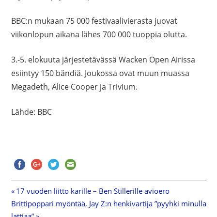
BBC:n mukaan 75 000 festivaalivierasta juovat
viikonlopun aikana lähes 700 000 tuoppia olutta.
3.-5. elokuuta järjestetävässä Wacken Open Airissa
esiintyy 150 bändiä. Joukossa ovat muun muassa
Megadeth, Alice Cooper ja Trivium.
Lähde: BBC
Previous
17 vuoden liitto karille – Ben Stillerille avioero
Artikkelien
Next
Brittipoppari myöntää, Jay Z:n henkivartija ”pyyhki minulla
Post:
Post:
lattiaa”