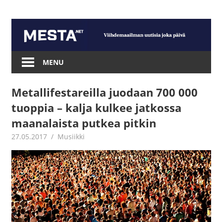
Skip
to
content
Mesta.net
MENU
Metallifestareilla juodaan 700 000
tuoppia – kalja kulkee jatkossa
maanalaista putkea pitkin
27.05.2017
Jouni Hirn
Musiikki