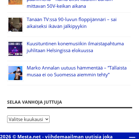
mittavan 50V-keikan aikana
Tänään TV:ssä 90-luvun floppijännäri – sai
aikaiseksi ikävän jälkipyykin
Kuusituntinen konemusiikin ilmaistapahtuma
juhlitaan Helsingissä elokuussa
Marko Annalan uutuus hämmentää – ”Tällaista
musaa ei oo Suomessa aiemmin tehty”
SELAA VANHOJA JUTTUJA
S
e
l
2026 © Mesta.net - viihdemaailman uutisia joka