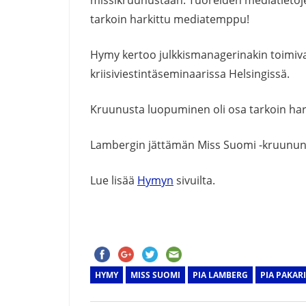
missikruunustaan. Tuoreiden mediatietojen
tarkoin harkittu mediatemppu!
Hymy kertoo julkkismanagerinakin toimi
kriisiviestintäseminaarissa Helsingissä.
Kruunusta luopuminen oli osa tarkoin hark
Lambergin jättämän Miss Suomi -kruunun 
Lue lisää
Hymyn
sivuilta.
HYMY
MISS SUOMI
PIA LAMBERG
PIA PAKAR