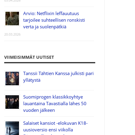
03.04.2026
Arvio: Netflixin leffauutuus
tarjoilee suhteellisen ronskisti
verta ja suolenpätkiä
20.03.2026
VIIMEISIMMÄT UUTISET
Tanssii Tähtien Kanssa julkisti pari
yllätystä
Suomiprogen klassikkoyhtye
lauantaina Tavastialla lähes 50
vuoden jälkeen
Salaiset kansiot -elokuvan K18-
uusioversio ensi viikolla