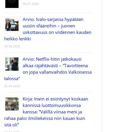
09.07.2026
Arvio: Ivalo-sarjassa hypätään
uusiin sfääreihin – juonen
uskottavuus on viidennen kauden
heikko lenkki
30.04.2026
Arvio: Netflix-hitin jatkokausi
alkaa räjähtävästi – ”Tavoitteena
on jopa vallanvaihdos Valkoisessa
talossa”
05.04.2026
Kirja: Irwin ei esiintynyt koskaan
kännissä luottomuusikkonsa
kanssa: ”Välillä viinaa meni ja
rahaa paloi ilmiliekeissä niin kauan kuin
sitä oli”