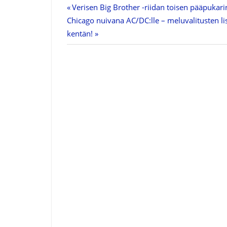
Previous
Verisen Big Brother -riidan toisen pääpukarin W
Artikkelien
Next
Chicago nuivana AC/DC:lle – meluvalitusten li
Post:
Post:
kentän!
selaus