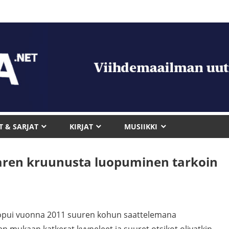
T & SARJAT
KIRJAT
MUSIIKKI
aren kruunusta luopuminen tarkoin
opui vuonna 2011 suuren kohun saattelemana