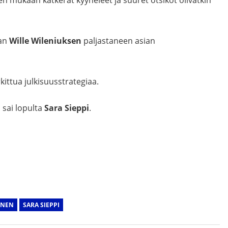
 mukaan katkerat kyyneleet ja suuret otsikot olivatkin
van
Wille Wileniuksen
paljastaneen asian
ittua julkisuusstrategiaa.
sai lopulta
Sara Sieppi
.
INEN
SARA SIEPPI