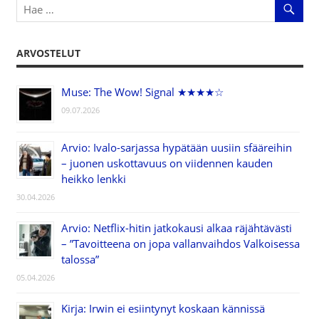
ARVOSTELUT
Muse: The Wow! Signal ★★★★☆
09.07.2026
Arvio: Ivalo-sarjassa hypätään uusiin sfääreihin
– juonen uskottavuus on viidennen kauden
heikko lenkki
30.04.2026
Arvio: Netflix-hitin jatkokausi alkaa räjähtävästi
– ”Tavoitteena on jopa vallanvaihdos Valkoisessa
talossa”
05.04.2026
Kirja: Irwin ei esiintynyt koskaan kännissä