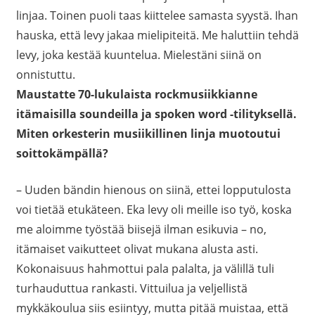
linjaa. Toinen puoli taas kiittelee samasta syystä. Ihan
hauska, että levy jakaa mielipiteitä. Me haluttiin tehdä
levy, joka kestää kuuntelua. Mielestäni siinä on
onnistuttu.
Maustatte 70-lukulaista rockmusiikkianne
itämaisilla soundeilla ja spoken word -tilityksellä.
Miten orkesterin musiikillinen linja muotoutui
soittokämpällä?
– Uuden bändin hienous on siinä, ettei lopputulosta
voi tietää etukäteen. Eka levy oli meille iso työ, koska
me aloimme työstää biisejä ilman esikuvia – no,
itämaiset vaikutteet olivat mukana alusta asti.
Kokonaisuus hahmottui pala palalta, ja välillä tuli
turhauduttua rankasti. Vittuilua ja veljellistä
mykkäkoulua siis esiintyy, mutta pitää muistaa, että