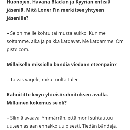
Huonojen, Havana Blackin ja Kyyrian entisiä
jäseniä. Mitä Loner Fin merkitsee yhtyeen
jäsenille?
– Se on meille kohtu tai musta aukko. Kun me
soitamme, aika ja paikka katoavat. Me katoamme. Om
piste com.
Millaisella missiolla bändiä viedään eteenpäin?
– Taivas varjele, mikä tuolta tulee.
Rahoititte levyn yhteisörahoituksen avulla.
Millainen kokemus se oli?
– Silmiä avaava. Ymmärrän, että moni suhtautuu
uuteen asiaan ennakkoluuloisesti. Tiedän bändejä,