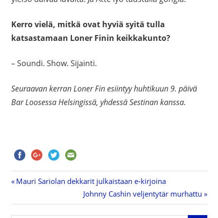
Kerro vielä, mitkä ovat hyviä syitä tulla
katsastamaan Loner Finin keikkakunto?
– Soundi. Show. Sijainti.
Seuraavan kerran Loner Fin esiintyy huhtikuun 9. päivä
Bar Loosessa Helsingissä, yhdessä Sestinan kanssa.
Previous
Mauri Sariolan dekkarit julkaistaan e-kirjoina
Artikkelien
Post:
Next
Johnny Cashin veljentytär murhattu
Post:
selaus