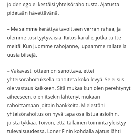
joiden ego ei kestäisi yhteisörahoitusta. Ajatusta
pidetään hävettävänä.
– Me saimme kerättyä tavoitteen verran rahaa, ja
olemme tosi tyytyväisiä. Kiitos kaikille, jotka tuitte
meitä! Kun juomme rahojanne, lupaamme rallatella
uusia biisejä.
– Vakavasti ottaen on sanottava, ettei
yhteisörahoituksella rahoiteta koko levyä. Se ei siis
ole vastaus kaikkeen. Sitä mukaa kun olen perehtynyt
aiheeseen, olen itsekin lähtenyt mukaan
rahoittamaan joitain hankkeita. Mielestäni
yhteisörahoitus on hyvä tapa osallistua asioihin,
joista tykkää. Toivon, että tällainen toiminta yleistyy
tulevaisuudessa. Loner Finin kohdalla ajatus lähti