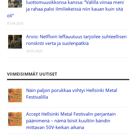
luottomuusikkonsa kanssa: ”Välillä viinaa meni
ja rahaa paloi ilmiliekeissä niin kauan kuin sitä
oli”
03.04.2026
Arvio: Netflixin leffauutuus tarjoilee suhteellisen
ronskisti verta ja suolenpätkiä
20.03.2026
VIIMEISIMMÄT UUTISET
Näin paljon porukkaa viihtyi Hellsinki Metal
Festivalilla
Accept Hellsinki Metal Festivalin perjantain
päänimenä – nämä biisit kuultiin bändin
mittavan 50V-keikan aikana