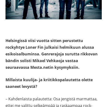
Helsingissä viisi vuotta sitten perustettu
rockyhtye Loner Fin julkaisi helmikuun alussa
esikoisalbuminsa. Genrerajoja surutta rikkovan
bändin solisti Mikael Vehkaoja vastaa
seuraavassa Mesta.netin kysymyksiin.
Millaista kuulija- ja kriitikkopalautetta olette
saaneet levystä?
– Kahdenlaista palautetta: Osa jengistä marmattaa,
ettei me valittu selkeämpää ja raskaampaa rock-