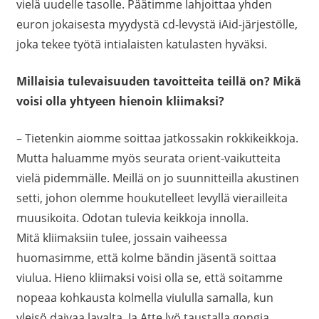
vielä uudelle tasolle. Päätimme lahjoittaa yhden
euron jokaisesta myydystä cd-levystä iAid-järjestölle,
joka tekee työtä intialaisten katulasten hyväksi.
Millaisia tulevaisuuden tavoitteita teillä on? Mikä
voisi olla yhtyeen hienoin kliimaksi?
– Tietenkin aiomme soittaa jatkossakin rokkikeikkoja.
Mutta haluamme myös seurata orient-vaikutteita
vielä pidemmälle. Meillä on jo suunnitteilla akustinen
setti, johon olemme houkutelleet levyllä vierailleita
muusikoita. Odotan tulevia keikkoja innolla.
Mitä kliimaksiin tulee, jossain vaiheessa
huomasimme, että kolme bändin jäsentä soittaa
viulua. Hieno kliimaksi voisi olla se, että soitamme
nopeaa kohkausta kolmella viululla samalla, kun
yleisö daivaa lavalta. Ja Atte lyö taustalla gongia.