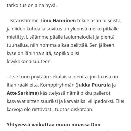
tarkoitus on aina hyvä.
– Kitaristimme
Timo Hänninen
tekee osan biiseistä,
ja niiden kohdalla sovitus on yleensä melko pitkälle
mietitty. Lisäämme päälle laulumelodiat ja pientä
tuunailua, niin homma alkaa pelittää. Sen jälkeen
kyse on lähinnä siitä, sopiiko biisi
levykokonaisuuteen.
– Itse tuon pöytään sekalaisia ideoita, joista osa on
ihan raakileita. Komppiryhmän (
Jukka Puurula
ja
Atte Sarkima
) käsittelyssä nämä pikku pallerot
kasvavat sitten suuriksi ja karvaisiksi villipedoiksi. Ellei
karvoja ole riittävästi, tuotos diskataan.
Yhtyeessä vaikuttaa muun muassa Don