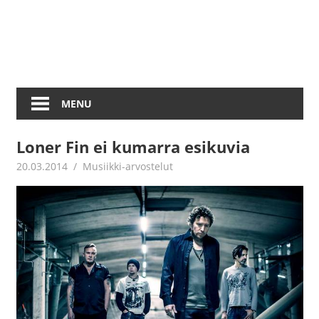
MENU
Loner Fin ei kumarra esikuvia
20.03.2014
mestanet
Musiikki-arvostelut