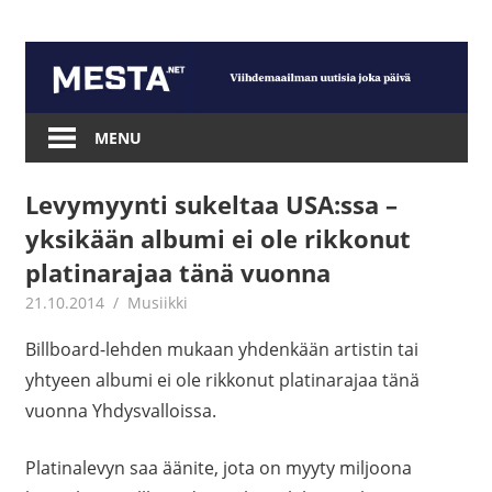
Skip
to
content
Mesta.net
MENU
Levymyynti sukeltaa USA:ssa –
yksikään albumi ei ole rikkonut
platinarajaa tänä vuonna
21.10.2014
mestanet
Musiikki
Billboard-lehden mukaan yhdenkään artistin tai
yhtyeen albumi ei ole rikkonut platinarajaa tänä
vuonna Yhdysvalloissa.
Platinalevyn saa äänite, jota on myyty miljoona