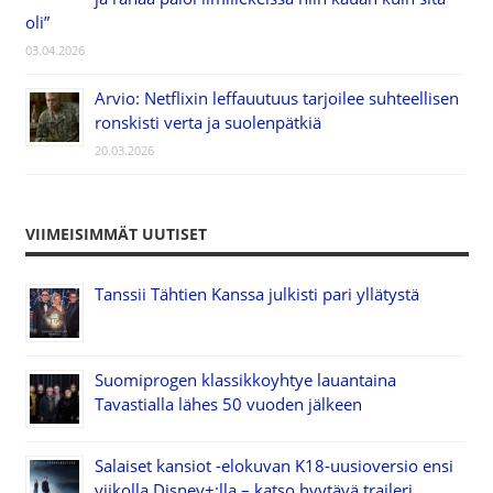
oli”
03.04.2026
Arvio: Netflixin leffauutuus tarjoilee suhteellisen
ronskisti verta ja suolenpätkiä
20.03.2026
VIIMEISIMMÄT UUTISET
Tanssii Tähtien Kanssa julkisti pari yllätystä
Suomiprogen klassikkoyhtye lauantaina
Tavastialla lähes 50 vuoden jälkeen
Salaiset kansiot -elokuvan K18-uusioversio ensi
viikolla Disney+:lla – katso hyytävä traileri