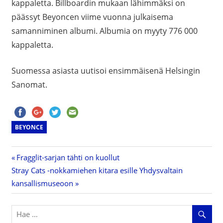
kappaletta. Billboardin mukaan lähimmäksi on
päässyt Beyoncen viime vuonna julkaisema
samanniminen albumi. Albumia on myyty 776 000
kappaletta.
Suomessa asiasta uutisoi ensimmäisenä Helsingin
Sanomat.
BEYONCE
Previous
Fragglit-sarjan tähti on kuollut
Artikkelien
Next
Stray Cats -nokkamiehen kitara esille Yhdysvaltain
Post:
Post:
kansallismuseoon
selaus