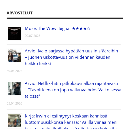
ARVOSTELUT
Muse: The Wow! Signal ★★★★☆
09.07.2026
Arvio: Ivalo-sarjassa hypätään uusiin sfääreihin
– juonen uskottavuus on viidennen kauden
heikko lenkki
30.04.2026
Arvio: Netflix-hitin jatkokausi alkaa räjähtävästi
– ”Tavoitteena on jopa vallanvaihdos Valkoisessa
talossa”
05.04.2026
Kirja: Irwin ei esiintynyt koskaan kännissä
luottomuusikkonsa kanssa: ”Välillä viinaa meni
ja rahaa paloi ilmiliekeissä niin kauan kuin sitä