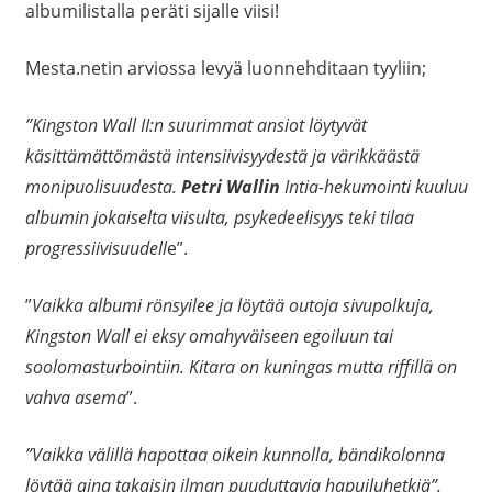
albumilistalla peräti sijalle viisi!
Mesta.netin arviossa levyä luonnehditaan tyyliin;
”Kingston Wall II:n suurimmat ansiot löytyvät
käsittämättömästä intensiivisyydestä ja värikkäästä
monipuolisuudesta.
Petri Wallin
Intia-hekumointi kuuluu
albumin jokaiselta viisulta, psykedeelisyys teki tilaa
progressiivisuudell
e”.
”
Vaikka albumi rönsyilee ja löytää outoja sivupolkuja,
Kingston Wall ei eksy omahyväiseen egoiluun tai
soolomasturbointiin. Kitara on kuningas mutta riffillä on
vahva asema
”.
”Vaikka välillä hapottaa oikein kunnolla, bändikolonna
löytää aina takaisin ilman puuduttavia hapuiluhetkiä”.