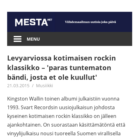
Skip
to
content
Mesta.net
MENU
Levyarviossa kotimaisen rockin
klassikko – 'paras tuntematon
bändi, josta et ole kuullut'
21.03.2015
mestanet
Musiikki
Kingston Wallin toinen albumi julkaistiin vuonna
1993. Svart Recordsin uusiojulkaisun johdosta
kyseinen kotimaisen rockin klassikko on jälleen
ajankohtainen. On suorastaan käsittämätöntä että
vinyylijulkaisu nousi tuoreella Suomen virallisella