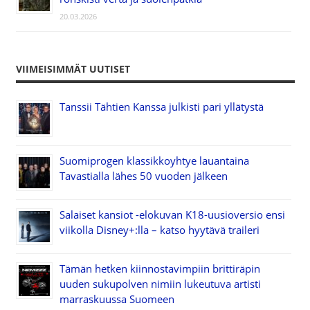
20.03.2026
VIIMEISIMMÄT UUTISET
Tanssii Tähtien Kanssa julkisti pari yllätystä
Suomiprogen klassikkoyhtye lauantaina
Tavastialla lähes 50 vuoden jälkeen
Salaiset kansiot -elokuvan K18-uusioversio ensi
viikolla Disney+:lla – katso hyytävä traileri
Tämän hetken kiinnostavimpiin brittiräpin
uuden sukupolven nimiin lukeutuva artisti
marraskuussa Suomeen