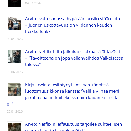
09.07.2026
Arvio: Ivalo-sarjassa hypätään uusiin sfääreihin
– juonen uskottavuus on viidennen kauden
heikko lenkki
30.04.2026
Arvio: Netflix-hitin jatkokausi alkaa räjähtävästi
– ”Tavoitteena on jopa vallanvaihdos Valkoisessa
talossa”
05.04.2026
Kirja: Irwin ei esiintynyt koskaan kännissä
luottomuusikkonsa kanssa: ”Välillä viinaa meni
ja rahaa paloi ilmiliekeissä niin kauan kuin sitä
oli”
03.04.2026
Arvio: Netflixin leffauutuus tarjoilee suhteellisen
ronskisti verta ja suolenpätkiä