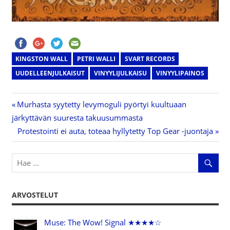
KINGSTON WALL
PETRI WALLI
SVART RECORDS
UUDELLEENJULKAISUT
VINYYLIJULKAISU
VINYYLIPAINOS
Previous
Murhasta syytetty levymoguli pyörtyi kuultuaan
Artikkelien
järkyttävän suuresta takuusummasta
Post:
Next
Protestointi ei auta, toteaa hyllytetty Top Gear -juontaja
selaus
Post:
ARVOSTELUT
Muse: The Wow! Signal ★★★★☆