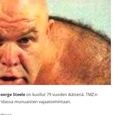
eorge Steele
on kuollut 79 vuoden ikäisenä. TMZ:n
ridassa
munuaisten vajaatoimintaan.
idossa.