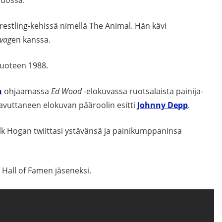
estling-kehissä nimellä The Animal. Hän kävi
vag
en kanssa.
vuoteen 1988.
n
ohjaamassa
Ed Wood
-elokuvassa ruotsalaista painija-
aavuttaneen elokuvan pääroolin esitti
Johnny Depp
.
Hulk Hogan twiittasi ystävänsä ja painikumppaninsa
 Hall of Famen jäseneksi.