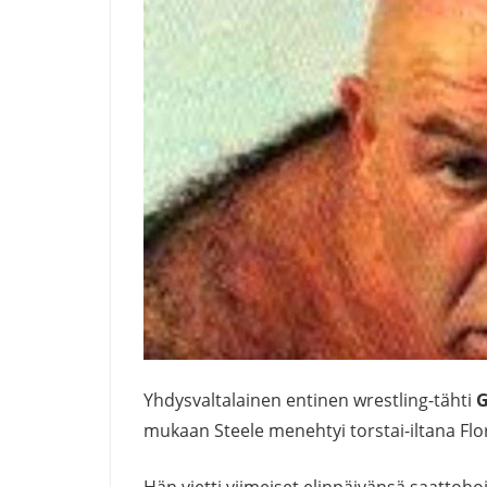
Yhdysvaltalainen entinen wrestling-tähti
G
mukaan Steele menehtyi
torstai-iltana
Flo
Hän vietti viimeiset elinpäivänsä saattoho