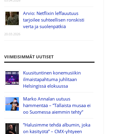
03.04.2026
Arvio: Netflixin leffauutuus
tarjoilee suhteellisen ronskisti
verta ja suolenpätkiä
20.03.2026
VIIMEISIMMÄT UUTISET
Kuusituntinen konemusiikin
ilmaistapahtuma juhlitaan
Helsingissä elokuussa
Marko Annalan uutuus
hämmentää – ”Tällaista musaa ei
oo Suomessa aiemmin tehty”
”Halusimme tehdä albumin, joka
on käsityötä” – CMX-yhtyeen