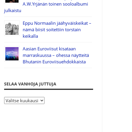
A.W.Yrjänän toinen sooloalbumi
julkaistu
Eppu Normaalin jäähyväiskeikat –
nämä biisit soitettiin torstain
keikalla
Aasian Euroviisut kisataan
marraskuussa – ohessa näytteitä
Bhutanin Euroviisuehdokkaista
SELAA VANHOJA JUTTUJA
S
e
l
a
a