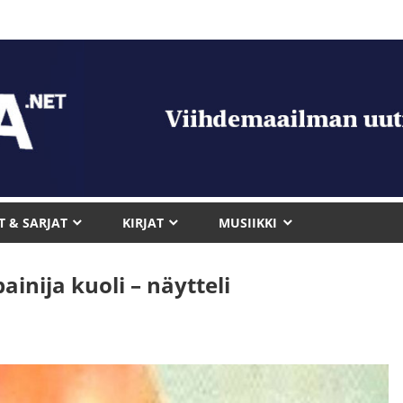
T & SARJAT
KIRJAT
MUSIIKKI
inija kuoli – näytteli