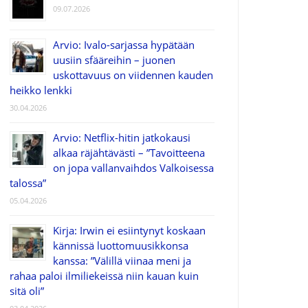
09.07.2026
Arvio: Ivalo-sarjassa hypätään
uusiin sfääreihin – juonen
uskottavuus on viidennen kauden
heikko lenkki
30.04.2026
Arvio: Netflix-hitin jatkokausi
alkaa räjähtävästi – ”Tavoitteena
on jopa vallanvaihdos Valkoisessa
talossa”
05.04.2026
Kirja: Irwin ei esiintynyt koskaan
kännissä luottomuusikkonsa
kanssa: ”Välillä viinaa meni ja
rahaa paloi ilmiliekeissä niin kauan kuin
sitä oli”