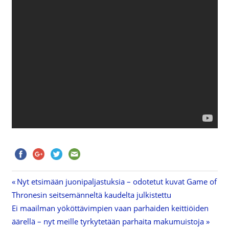
Previous
Nyt etsimään juonipaljastuksia – odotetut kuvat Game of
Artikkelien
Thronesin seitsemänneltä kaudelta julkistettu
Post:
Next
Ei maailman yököttävimpien vaan parhaiden keittiöiden
selaus
Post:
äärellä – nyt meille tyrkytetään parhaita makumuistoja