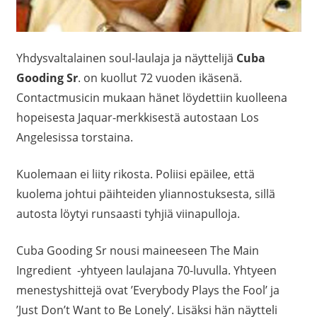
Yhdysvaltalainen soul-laulaja ja näyttelijä
Cuba
Gooding Sr
. on kuollut 72 vuoden ikäsenä.
Contactmusicin mukaan hänet löydettiin kuolleena
hopeisesta Jaquar-merkkisestä autostaan Los
Angelesissa
torstaina.
Kuolemaan ei liity rikosta. Poliisi epäilee, että
kuolema johtui päihteiden yliannostuksesta, sillä
autosta löytyi runsaasti tyhjiä viinapulloja.
Cuba Gooding Sr nousi maineeseen The Main
Ingredient -yhtyeen laulajana 70-luvulla. Yhtyeen
menestyshittejä ovat ’Everybody Plays the Fool’ ja
’Just Don’t Want to Be Lonely’. Lisäksi hän näytteli