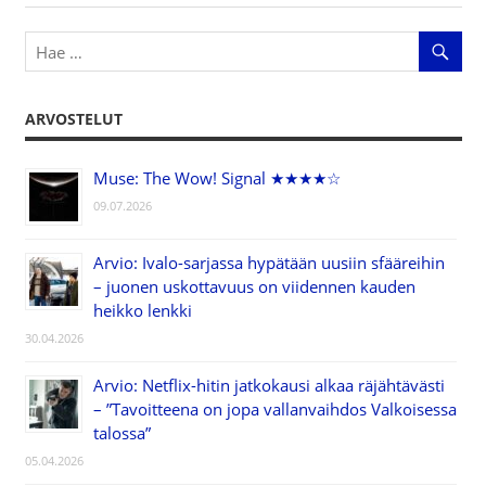
ARVOSTELUT
Muse: The Wow! Signal ★★★★☆
09.07.2026
Arvio: Ivalo-sarjassa hypätään uusiin sfääreihin
– juonen uskottavuus on viidennen kauden
heikko lenkki
30.04.2026
Arvio: Netflix-hitin jatkokausi alkaa räjähtävästi
– ”Tavoitteena on jopa vallanvaihdos Valkoisessa
talossa”
05.04.2026