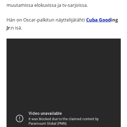
muutamissa elokuvissa ja tv-sarjoissa.
Hän on Oscar-palkitun näyttelijätähti
Cuba Good
ing
Jr
:n isä.