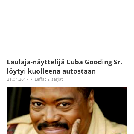
Laulaja-näyttelijä Cuba Gooding Sr.
löytyi kuolleena autostaan
21.04.2017
Jouni Hirn
Leffat & sarjat