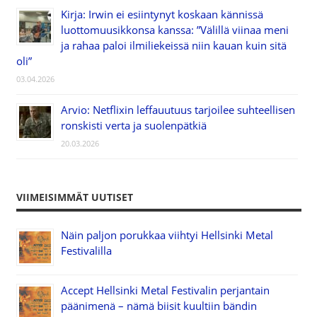
Kirja: Irwin ei esiintynyt koskaan kännissä
luottomuusikkonsa kanssa: ”Välillä viinaa meni
ja rahaa paloi ilmiliekeissä niin kauan kuin sitä
oli”
03.04.2026
Arvio: Netflixin leffauutuus tarjoilee suhteellisen
ronskisti verta ja suolenpätkiä
20.03.2026
VIIMEISIMMÄT UUTISET
Näin paljon porukkaa viihtyi Hellsinki Metal
Festivalilla
Accept Hellsinki Metal Festivalin perjantain
päänimenä – nämä biisit kuultiin bändin