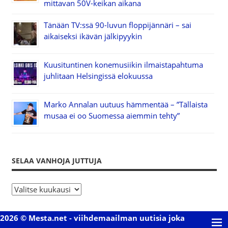
mittavan 50V-keikan aikana
Tänään TV:ssä 90-luvun floppijännäri – sai
aikaiseksi ikävän jälkipyykin
Kuusituntinen konemusiikin ilmaistapahtuma
juhlitaan Helsingissä elokuussa
Marko Annalan uutuus hämmentää – ”Tällaista
musaa ei oo Suomessa aiemmin tehty”
SELAA VANHOJA JUTTUJA
S
e
l
2026 © Mesta.net - viihdemaailman uutisia joka