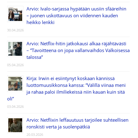
Arvio: Ivalo-sarjassa hypätään uusiin sfääreihin
– juonen uskottavuus on viidennen kauden
heikko lenkki
30.04.2026
Arvio: Netflix-hitin jatkokausi alkaa räjähtävästi
– ”Tavoitteena on jopa vallanvaihdos Valkoisessa
talossa”
05.04.2026
Kirja: Irwin ei esiintynyt koskaan kännissä
luottomuusikkonsa kanssa: ”Välillä viinaa meni
ja rahaa paloi ilmiliekeissä niin kauan kuin sitä
oli”
03.04.2026
Arvio: Netflixin leffauutuus tarjoilee suhteellisen
ronskisti verta ja suolenpätkiä
20.03.2026