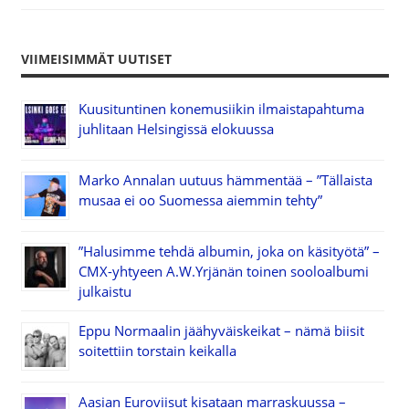
VIIMEISIMMÄT UUTISET
Kuusituntinen konemusiikin ilmaistapahtuma
juhlitaan Helsingissä elokuussa
Marko Annalan uutuus hämmentää – ”Tällaista
musaa ei oo Suomessa aiemmin tehty”
”Halusimme tehdä albumin, joka on käsityötä” –
CMX-yhtyeen A.W.Yrjänän toinen sooloalbumi
julkaistu
Eppu Normaalin jäähyväiskeikat – nämä biisit
soitettiin torstain keikalla
Aasian Euroviisut kisataan marraskuussa –