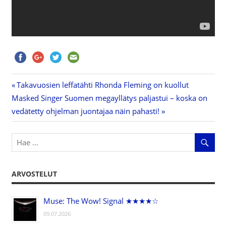
Previous
Takavuosien leffatähti Rhonda Fleming on kuollut
Artikkelien
Next
Masked Singer Suomen megayllätys paljastui – koska on
Post:
Post:
vedätetty ohjelman juontajaa näin pahasti!
selaus
ARVOSTELUT
Muse: The Wow! Signal ★★★★☆
09.07.2026