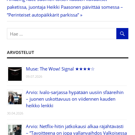
Post:
paketissa, juontaja Heikki Paasonen päivittää somessa –
”Perinteiset autopäikkärit parkissa”
ARVOSTELUT
Muse: The Wow! Signal ★★★★☆
09.07.2026
Arvio: Ivalo-sarjassa hypätään uusiin sfääreihin
– juonen uskottavuus on viidennen kauden
heikko lenkki
30.04.2026
Arvio: Netflix-hitin jatkokausi alkaa räjähtävästi
– ”Tavoitteena on jopa vallanvaihdos Valkoisessa