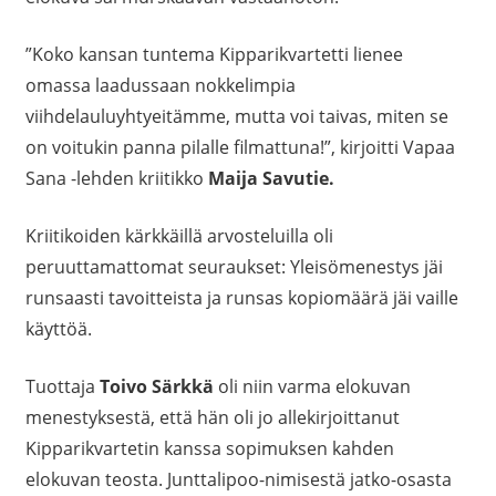
”Koko kansan tuntema Kipparikvartetti lienee
omassa laadussaan nokkelimpia
viihdelauluyhtyeitämme, mutta voi taivas, miten se
on voitukin panna pilalle filmattuna!”, kirjoitti Vapaa
Sana -lehden kriitikko
Maija Savutie.
Kriitikoiden kärkkäillä arvosteluilla oli
peruuttamattomat seuraukset: Yleisömenestys jäi
runsaasti tavoitteista ja runsas kopiomäärä jäi vaille
käyttöä.
Tuottaja
Toivo Särkkä
oli niin varma elokuvan
menestyksestä, että hän oli jo allekirjoittanut
Kipparikvartetin kanssa sopimuksen kahden
elokuvan teosta. Junttalipoo-nimisestä jatko-osasta