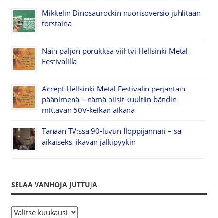
Mikkelin Dinosaurockin nuorisoversio juhlitaan
torstaina
Näin paljon porukkaa viihtyi Hellsinki Metal
Festivalilla
Accept Hellsinki Metal Festivalin perjantain
päänimenä – nämä biisit kuultiin bändin
mittavan 50V-keikan aikana
Tänään TV:ssä 90-luvun floppijännäri – sai
aikaiseksi ikävän jälkipyykin
SELAA VANHOJA JUTTUJA
S