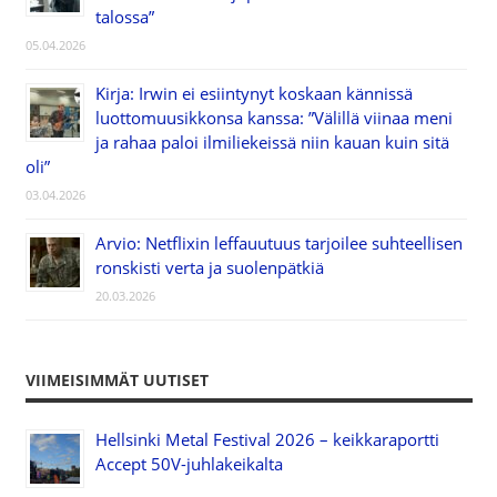
talossa”
05.04.2026
Kirja: Irwin ei esiintynyt koskaan kännissä
luottomuusikkonsa kanssa: ”Välillä viinaa meni
ja rahaa paloi ilmiliekeissä niin kauan kuin sitä
oli”
03.04.2026
Arvio: Netflixin leffauutuus tarjoilee suhteellisen
ronskisti verta ja suolenpätkiä
20.03.2026
VIIMEISIMMÄT UUTISET
Hellsinki Metal Festival 2026 – keikkaraportti
Accept 50V-juhlakeikalta