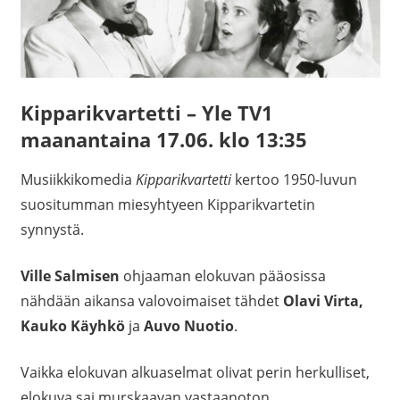
Kipparikvartetti – Yle TV1
maanantaina 17.06. klo 13:35
Musiikkikomedia
Kipparikvartetti
kertoo 1950-luvun
suositumman miesyhtyeen Kipparikvartetin
synnystä.
Ville Salmisen
ohjaaman elokuvan pääosissa
nähdään aikansa valovoimaiset tähdet
Olavi Virta,
Kauko Käyhkö
ja
Auvo Nuotio
.
Vaikka elokuvan alkuaselmat olivat perin herkulliset,
elokuva sai murskaavan vastaanoton.