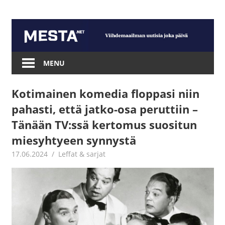
Skip
to
content
Mesta.net
MENU
Kotimainen komedia floppasi niin
pahasti, että jatko-osa peruttiin –
Tänään TV:ssä kertomus suositun
miesyhtyeen synnystä
17.06.2024
Jouni Hirn
Leffat & sarjat