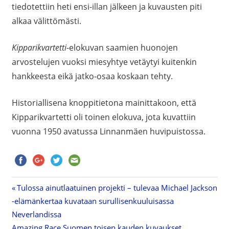
tiedotettiin heti ensi-illan jälkeen ja kuvausten piti
alkaa välittömästi.
Kipparikvartetti
-elokuvan saamien huonojen
arvostelujen vuoksi miesyhtye vetäytyi kuitenkin
hankkeesta eikä jatko-osaa koskaan tehty.
Historiallisena knoppitietona mainittakoon, että
Kipparikvartetti oli toinen elokuva, jota kuvattiin
vuonna 1950 avatussa Linnanmäen huvipuistossa.
Previous
Tulossa ainutlaatuinen projekti – tulevaa Michael Jackson
Artikkelien
-elämänkertaa kuvataan surullisenkuuluisassa
Post:
Neverlandissa
selaus
Next
Amazing Race Suomen toisen kauden kuvaukset