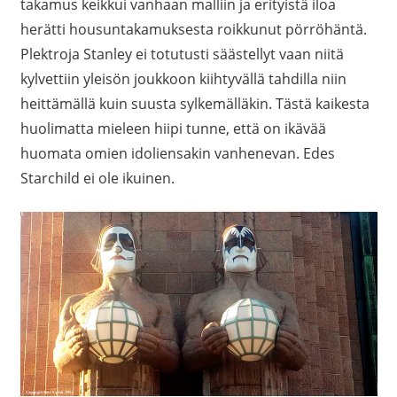
takamus keikkui vanhaan malliin ja erityistä iloa
herätti housuntakamuksesta roikkunut pörröhäntä.
Plektroja Stanley ei totutusti säästellyt vaan niitä
kylvettiin yleisön joukkoon kiihtyvällä tahdilla niin
heittämällä kuin suusta sylkemälläkin. Tästä kaikesta
huolimatta mieleen hiipi tunne, että on ikävää
huomata omien idoliensakin vanhenevan. Edes
Starchild ei ole ikuinen.