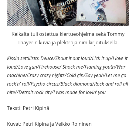
Keikalta tuli ostettua kiertueohjelma sekä Tommy
Thayerin kuvia ja plektroja nimikirjoituksella.
Kissin settilista: Deuce/Shout it out loud/Lick it up/I love it
loud/Love gun/Firehouse/ Shock me/Flaming youth/War
machine/Crazy crazy nights/Cold gin/Say yeah/Let me go
rock’n’ roll/Psycho circus/Black diamond/Rock and roll all
nite//Detroit rock city/I was made for lovin’ you
Teksti: Petri Kipinä
Kuvat: Petri Kipinä ja Veikko Roininen