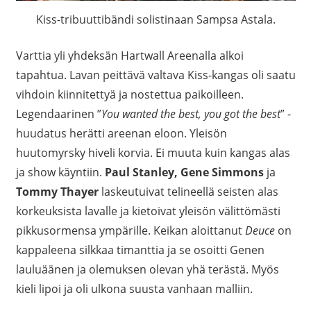
Kiss-tribuuttibändi solistinaan Sampsa Astala.
Varttia yli yhdeksän Hartwall Areenalla alkoi
tapahtua. Lavan peittävä valtava Kiss-kangas oli saatu
vihdoin kiinnitettyä ja nostettua paikoilleen.
Legendaarinen ”
You wanted the best, you got the best
” -
huudatus herätti areenan eloon. Yleisön
huutomyrsky hiveli korvia. Ei muuta kuin kangas alas
ja show käyntiin.
Paul Stanley, Gene Simmons
ja
Tommy Thayer
laskeutuivat telineellä seisten alas
korkeuksista lavalle ja kietoivat yleisön välittömästi
pikkusormensa ympärille. Keikan aloittanut
Deuce
on
kappaleena silkkaa timanttia ja se osoitti Genen
lauluäänen ja olemuksen olevan yhä terästä. Myös
kieli lipoi ja oli ulkona suusta vanhaan malliin.