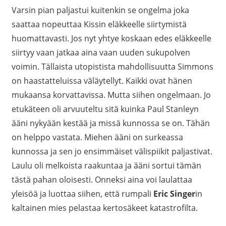
Varsin pian paljastui kuitenkin se ongelma joka
saattaa nopeuttaa Kissin eläkkeelle siirtymistä
huomattavasti. Jos nyt yhtye koskaan edes eläkkeelle
siirtyy vaan jatkaa aina vaan uuden sukupolven
voimin. Tällaista utopistista mahdollisuutta Simmons
on haastatteluissa väläytellyt. Kaikki ovat hänen
mukaansa korvattavissa. Mutta siihen ongelmaan. Jo
etukäteen oli arvuuteltu sitä kuinka Paul Stanleyn
ääni nykyään kestää ja missä kunnossa se on. Tähän
on helppo vastata. Miehen ääni on surkeassa
kunnossa ja sen jo ensimmäiset välispiikit paljastivat.
Laulu oli melkoista raakuntaa ja ääni sortui tämän
tästä pahan oloisesti. Onneksi aina voi laulattaa
yleisöä ja luottaa siihen, että rumpali
Eric Singer
in
kaltainen mies pelastaa kertosäkeet katastrofilta.