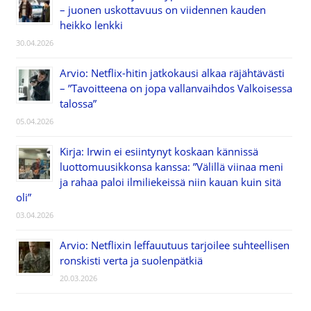
– juonen uskottavuus on viidennen kauden
heikko lenkki
30.04.2026
Arvio: Netflix-hitin jatkokausi alkaa räjähtävästi
– ”Tavoitteena on jopa vallanvaihdos Valkoisessa
talossa”
05.04.2026
Kirja: Irwin ei esiintynyt koskaan kännissä
luottomuusikkonsa kanssa: ”Välillä viinaa meni
ja rahaa paloi ilmiliekeissä niin kauan kuin sitä
oli”
03.04.2026
Arvio: Netflixin leffauutuus tarjoilee suhteellisen
ronskisti verta ja suolenpätkiä
20.03.2026