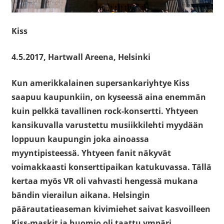
Kiss
4.5.2017, Hartwall Areena, Helsinki
Kun amerikkalainen supersankariyhtye Kiss
saapuu kaupunkiin, on kyseessä aina enemmän
kuin pelkkä tavallinen rock-konsertti. Yhtyeen
kansikuvalla varustettu musiikkilehti myydään
loppuun kaupungin joka ainoassa
myyntipisteessä. Yhtyeen fanit näkyvät
voimakkaasti konserttipaikan katukuvassa. Tällä
kertaa myös VR oli vahvasti hengessä mukana
bändin vierailun aikana. Helsingin
päärautatieaseman kivimiehet saivat kasvoilleen
Kiss-maskit ja huomio oli taattu ympäri