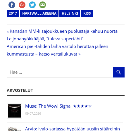
2017
HARTWALL AREENA
HELSINKI
KISS
Previous
Kanadan MM-kisajoukkueen puolustaja kehuu nuorta
Artikkelien
Leijonahyökkääjää, ”tuleva supertähti”
Post:
Next
American pie -tähden laiha vartalo herättää jälleen
selaus
Post:
kummastusta – katso vertailukuvat
ARVOSTELUT
Muse: The Wow! Signal ★★★★☆
09.07.2026
Arvio: Ivalo-sarjassa hypätään uusiin sfääreihin