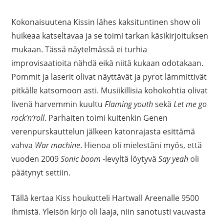
Kokonaisuutena Kissin lähes kaksituntinen show oli
huikeaa katseltavaa ja se toimi tarkan käsikirjoituksen
mukaan. Tässä näytelmässä ei turhia
improvisaatioita nähdä eikä niitä kukaan odotakaan.
Pommit ja laserit olivat näyttävät ja pyrot lämmittivät
pitkälle katsomoon asti. Musiikillisia kohokohtia olivat
livenä harvemmin kuultu
Flaming youth
sekä
Let me go
rock’n’roll
. Parhaiten toimi kuitenkin Genen
verenpurskauttelun jälkeen katonrajasta esittämä
vahva
War machine
. Hienoa oli mielestäni myös, että
vuoden 2009
Sonic boom
-levyltä löytyvä
Say yeah
oli
päätynyt settiin.
Tällä kertaa Kiss houkutteli Hartwall Areenalle 9500
ihmistä. Yleisön kirjo oli laaja, niin sanotusti vauvasta