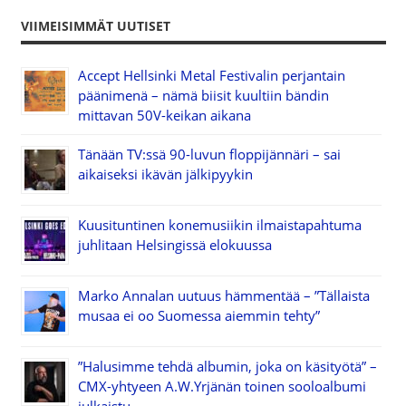
VIIMEISIMMÄT UUTISET
Accept Hellsinki Metal Festivalin perjantain
päänimenä – nämä biisit kuultiin bändin
mittavan 50V-keikan aikana
Tänään TV:ssä 90-luvun floppijännäri – sai
aikaiseksi ikävän jälkipyykin
Kuusituntinen konemusiikin ilmaistapahtuma
juhlitaan Helsingissä elokuussa
Marko Annalan uutuus hämmentää – ”Tällaista
musaa ei oo Suomessa aiemmin tehty”
”Halusimme tehdä albumin, joka on käsityötä” –
CMX-yhtyeen A.W.Yrjänän toinen sooloalbumi
julkaistu