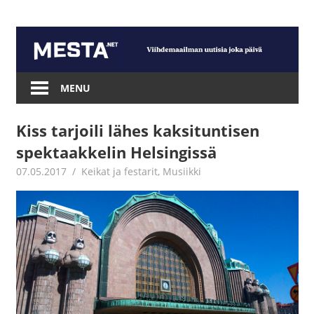
Skip
to
content
Mesta.net
MENU
Kiss tarjoili lähes kaksituntisen
spektaakkelin Helsingissä
07.05.2017
Petri Kipinä
Keikat ja festarit
,
Musiikki