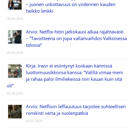
– juonen uskottavuus on viidennen kauden
heikko lenkki
30.04.2026
Arvio: Netflix-hitin jatkokausi alkaa räjähtävästi
– ”Tavoitteena on jopa vallanvaihdos Valkoisessa
talossa”
05.04.2026
Kirja: Irwin ei esiintynyt koskaan kännissä
luottomuusikkonsa kanssa: ”Välillä viinaa meni
ja rahaa paloi ilmiliekeissä niin kauan kuin sitä
oli”
03.04.2026
Arvio: Netflixin leffauutuus tarjoilee suhteellisen
ronskisti verta ja suolenpätkiä
20.03.2026