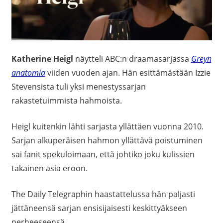
Katherine Heigl
näytteli ABC:n draamasarjassa
Greyn
anatomia
viiden vuoden ajan. Hän esittämästään Izzie
Stevensista tuli yksi menestyssarjan
rakastetuimmista hahmoista.
Heigl kuitenkin lähti sarjasta yllättäen vuonna 2010.
Sarjan alkuperäisen hahmon yllättävä poistuminen
sai fanit spekuloimaan, että johtiko joku kulissien
takainen asia eroon.
The Daily Telegraphin haastattelussa hän paljasti
jättäneensä sarjan ensisijaisesti keskittyäkseen
perheeseensä.