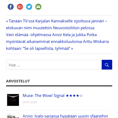
Previous
Tänään TV:ssä Karjalan Kannakselle sijoittuva jännäri –
Artikkelien
elokuvan nimi muutettiin Neuvostoliiton pelossa
Post:
Next
Vain elämää -ohjelmassa Anssi Kela ja Jukka Poika
selaus
Post:
myöntävät aikaisemmat ennakkoluulonsa Arttu Wiskaria
kohtaan: ”Se oli lapsellista, tyhmää”
ARVOSTELUT
Muse: The Wow! Signal ★★★★☆
09.07.2026
Arvio: Ivalo-sarjassa hypätään uusiin sfääreihin