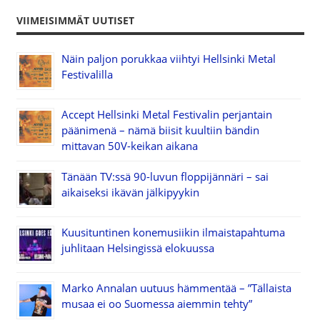
VIIMEISIMMÄT UUTISET
Näin paljon porukkaa viihtyi Hellsinki Metal
Festivalilla
Accept Hellsinki Metal Festivalin perjantain
päänimenä – nämä biisit kuultiin bändin
mittavan 50V-keikan aikana
Tänään TV:ssä 90-luvun floppijännäri – sai
aikaiseksi ikävän jälkipyykin
Kuusituntinen konemusiikin ilmaistapahtuma
juhlitaan Helsingissä elokuussa
Marko Annalan uutuus hämmentää – ”Tällaista
musaa ei oo Suomessa aiemmin tehty”