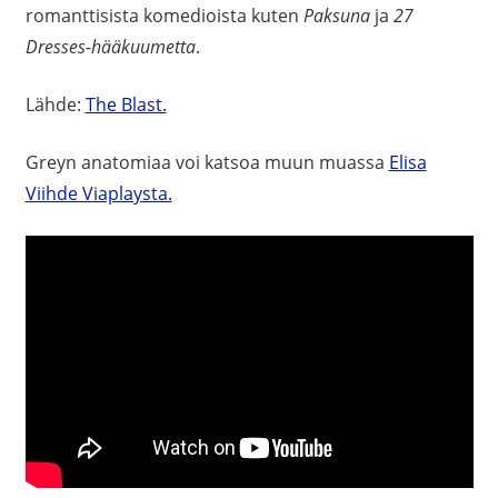
romanttisista komedioista kuten
Paksuna
ja
27
Dresses-hääkuumetta
.
Lähde:
The Blast.
Greyn anatomiaa voi katsoa muun muassa
Elisa
Viihde Viaplaysta.