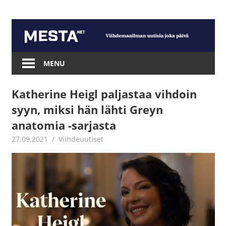
Skip
to
content
Mesta.net
MENU
Katherine Heigl paljastaa vihdoin
syyn, miksi hän lähti Greyn
anatomia -sarjasta
27.09.2021
Jouni Hirn
Viihdeuutiset