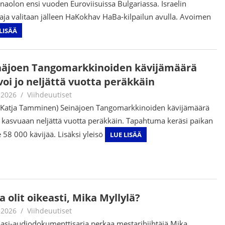
aolon ensi vuoden Euroviisuissa Bulgariassa. Israelin
aja valitaan jälleen HaKokhav HaBa-kilpailun avulla. Avoimen
LISÄÄ
näjoen Tangomarkkinoiden kävijämäärä
voi jo neljättä vuotta peräkkäin
.2026
Juha Kaunisto
Viihdeuutiset
 Katja Tamminen) Seinäjoen Tangomarkkinoiden kävijämäärä
i kasvuaan neljättä vuotta peräkkäin. Tapahtuma keräsi paikan
e 58 000 kävijää. Lisäksi yleisö
LUE LISÄÄ
 olit oikeasti, Mika Myllylä?
.2026
Juha Kaunisto
Viihdeuutiset
asi-audiodokumenttisarja perkaa mestarihiihtäjä Mika