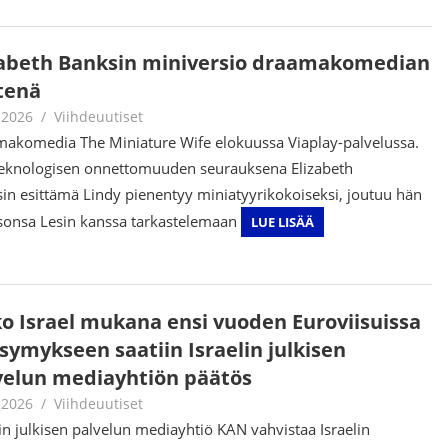
zabeth Banksin miniversio draamakomedian
tenä
.2026
Juha Kaunisto
Viihdeuutiset
akomedia The Miniature Wife elokuussa Viaplay-palvelussa.
eknologisen onnettomuuden seurauksena Elizabeth
in esittämä Lindy pienentyy miniatyyrikokoiseksi, joutuu hän
sonsa Lesin kanssa tarkastelemaan
LUE LISÄÄ
o Israel mukana ensi vuoden Euroviisuissa
ysymykseen saatiin Israelin julkisen
velun mediayhtiön päätös
.2026
Juha Kaunisto
Viihdeuutiset
lin julkisen palvelun mediayhtiö KAN vahvistaa Israelin