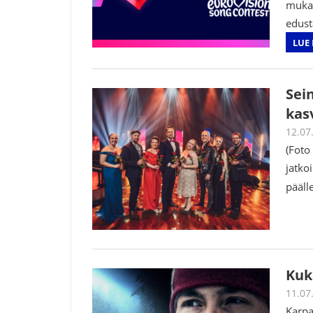
mukan
edust
LUE 
Sei
kas
12.07
(Foto
jatko
pääll
Kuka
11.07
Karpa