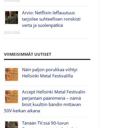
03.04.2026
Arvio: Netflixin leffauutuus
tarjoilee suhteellisen ronskisti
verta ja suolenpätkiä
20.03.2026
VIIMEISIMMÄT UUTISET
Näin paljon porukkaa viihtyi
Hellsinki Metal Festivalilla
Accept Hellsinki Metal Festivalin
perjantain päänimenä – nämä
biisit kuultiin bändin mittavan
50V-keikan aikana
Tänään TV:ssä 90-luvun