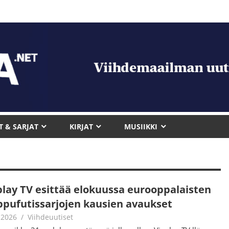
T & SARJAT
KIRJAT
MUSIIKKI
play TV esittää elokuussa eurooppalaisten
ppufutissarjojen kausien avaukset
.2026
Juha Kaunisto
Viihdeuutiset