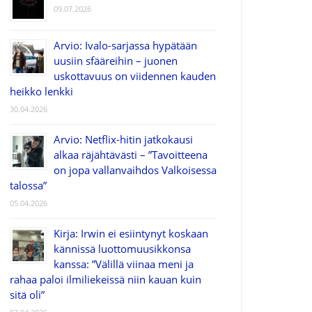
09.07.2026
Arvio: Ivalo-sarjassa hypätään
uusiin sfääreihin – juonen
uskottavuus on viidennen kauden
heikko lenkki
30.04.2026
Arvio: Netflix-hitin jatkokausi
alkaa räjähtävästi – ”Tavoitteena
on jopa vallanvaihdos Valkoisessa
talossa”
05.04.2026
Kirja: Irwin ei esiintynyt koskaan
kännissä luottomuusikkonsa
kanssa: ”Välillä viinaa meni ja
rahaa paloi ilmiliekeissä niin kauan kuin
sitä oli”