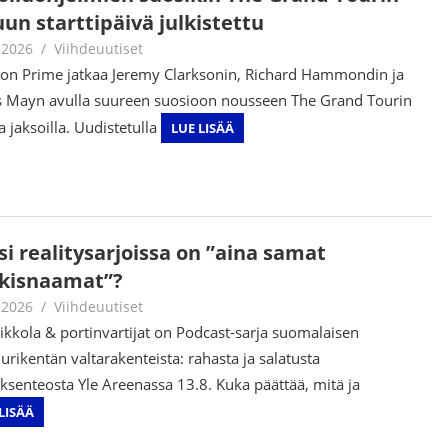
un starttipäivä julkistettu
.2026
Juha Kaunisto
Viihdeuutiset
n Prime jatkaa Jeremy Clarksonin, Richard Hammondin ja
 Mayn avulla suureen suosioon nousseen The Grand Tourin
a jaksoilla. Uudistetulla
LUE LISÄÄ
si realitysarjoissa on ”aina samat
kkisnaamat”?
.2026
Juha Kaunisto
Viihdeuutiset
ikkola & portinvartijat on Podcast-sarja suomalaisen
uurikentän valtarakenteista: rahasta ja salatusta
ksenteosta Yle Areenassa 13.8. Kuka päättää, mitä ja
LISÄÄ