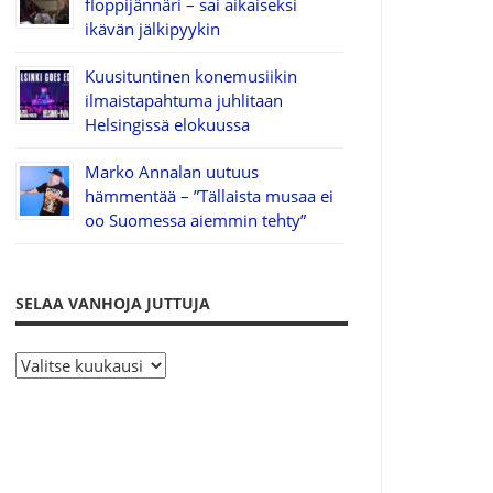
floppijännäri – sai aikaiseksi
ikävän jälkipyykin
Kuusituntinen konemusiikin
ilmaistapahtuma juhlitaan
Helsingissä elokuussa
Marko Annalan uutuus
hämmentää – ”Tällaista musaa ei
oo Suomessa aiemmin tehty”
SELAA VANHOJA JUTTUJA
S
e
l
a
a