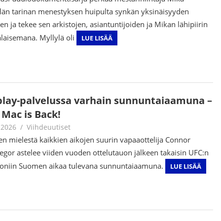
län tarinan menestyksen huipulta synkän yksinäisyyden
en ja tekee sen arkistojen, asiantuntijoiden ja Mikan lähipiirin
alaisemana. Myllylä oli
LUE LISÄÄ
play-palvelussa varhain sunnuntaiaamuna –
 Mac is Back!
.2026
Juha Kaunisto
Viihdeuutiset
n mielestä kaikkien aikojen suurin vapaaottelija Connor
gor astelee viiden vuoden ottelutauon jälkeen takaisin UFC:n
oniin Suomen aikaa tulevana sunnuntaiaamuna.
LUE LISÄÄ