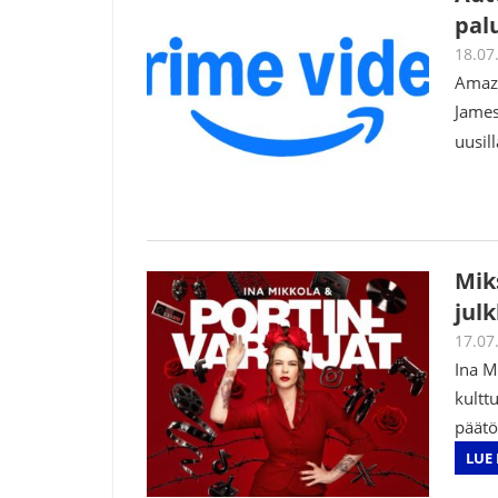
palu
18.07
Amazo
James
uusill
Mik
jul
17.07
Ina M
kultt
päätö
LUE 