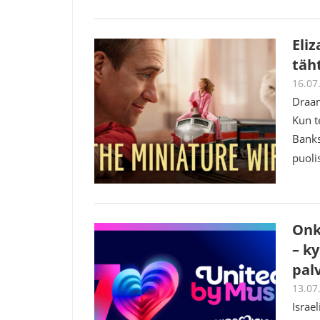
Eli
täh
16.07
Draam
Kun t
Banks
puoli
Onk
– k
pal
13.07
Israe