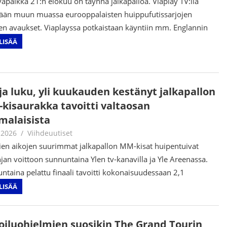
apaikka 21:n elokuu on täynnä jalkapalloa. Viaplay TV:llä
tään muun muassa eurooppalaisten huippufutissarjojen
en avaukset. Viaplayssa potkaistaan käyntiin mm. Englannin
LISÄÄ
ja luku, yli kuukauden kestänyt jalkapallon
kisaurakka tavoitti valtaosan
malaisista
.2026
Juha Kaunisto
Viihdeuutiset
ien aikojen suurimmat jalkapallon MM-kisat huipentuivat
jan voittoon sunnuntaina Ylen tv-kanavilla ja Yle Areenassa.
ntaina pelattu finaali tavoitti kokonaisuudessaan 2,1
LISÄÄ
oiluohjelmien suosikin The Grand Tourin