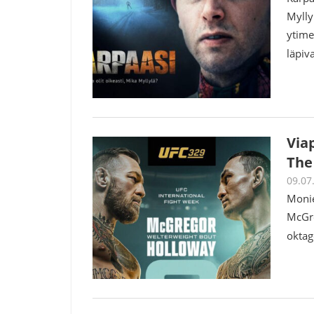
Mylly
ytime
läpiv
Via
The
09.07
Monie
McGre
oktag