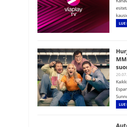
Kanav
esite
kausi
LUE 
Hur
MM-
suo
20.07
Kaikk
Espan
Sunnu
LUE 
Aut