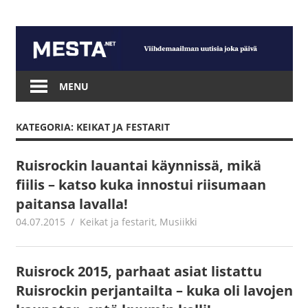
Skip
to
content
Mesta.net
MENU
KATEGORIA: KEIKAT JA FESTARIT
Ruisrockin lauantai käynnissä, mikä
fiilis – katso kuka innostui riisumaan
paitansa lavalla!
04.07.2015
mestanet
Keikat ja festarit
,
Musiikki
Ruisrock 2015, parhaat asiat listattu
Ruisrockin perjantailta – kuka oli lavojen