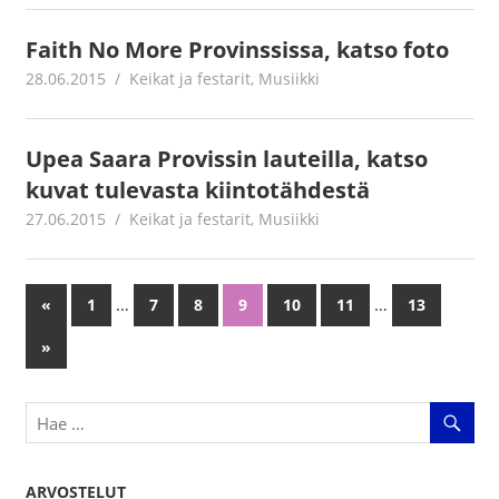
Faith No More Provinssissa, katso foto
28.06.2015
mestanet
Keikat ja festarit
,
Musiikki
Upea Saara Provissin lauteilla, katso
kuvat tulevasta kiintotähdestä
27.06.2015
mestanet
Keikat ja festarit
,
Musiikki
…
…
«
Previous
1
7
8
9
10
11
13
Artikkelien
Posts
Next
»
selaus
Posts
ARVOSTELUT