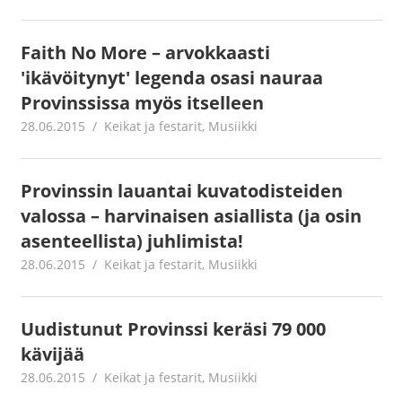
Faith No More – arvokkaasti
'ikävöitynyt' legenda osasi nauraa
Provinssissa myös itselleen
28.06.2015
mestanet
Keikat ja festarit
,
Musiikki
Provinssin lauantai kuvatodisteiden
valossa – harvinaisen asiallista (ja osin
asenteellista) juhlimista!
28.06.2015
mestanet
Keikat ja festarit
,
Musiikki
Uudistunut Provinssi keräsi 79 000
kävijää
28.06.2015
mestanet
Keikat ja festarit
,
Musiikki