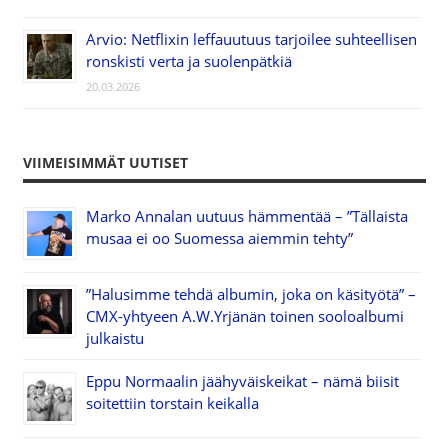
Arvio: Netflixin leffauutuus tarjoilee suhteellisen
ronskisti verta ja suolenpätkiä
20.03.2026
VIIMEISIMMÄT UUTISET
Marko Annalan uutuus hämmentää – ”Tällaista
musaa ei oo Suomessa aiemmin tehty”
”Halusimme tehdä albumin, joka on käsityötä” –
CMX-yhtyeen A.W.Yrjänän toinen sooloalbumi
julkaistu
Eppu Normaalin jäähyväiskeikat – nämä biisit
soitettiin torstain keikalla