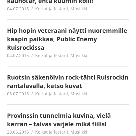
kaunotar, entä kuumin kolli!
04.07.2015
mestanet
Keikat ja festarit
,
Musiikki
Hip hopin veteraani näytti nuoremmille
kaapin paikkaa, Public Enemy
Ruisrockissa
04.07.2015
mestanet
Keikat ja festarit
,
Musiikki
Ruotsin säkenöivin rock-tähti Ruisrockin
rantalavalla, katso kuvat
03.07.2015
mestanet
Keikat ja festarit
,
Musiikki
Provinssin tunnelmia kuvina, vielä
kerran – taivas varjele mikä fiilis!
28.06.2015
mestanet
Keikat ja festarit
,
Musiikki