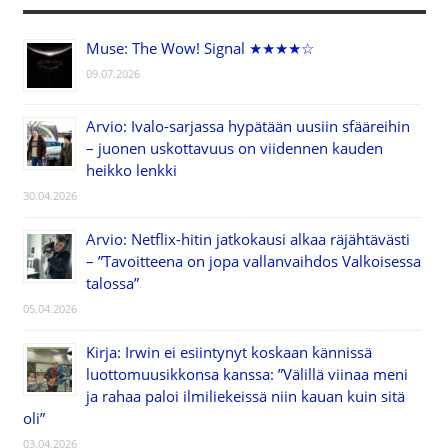
Muse: The Wow! Signal ★★★★☆
09.07.2026
Arvio: Ivalo-sarjassa hypätään uusiin sfääreihin
– juonen uskottavuus on viidennen kauden
heikko lenkki
30.04.2026
Arvio: Netflix-hitin jatkokausi alkaa räjähtävästi
– ”Tavoitteena on jopa vallanvaihdos Valkoisessa
talossa”
05.04.2026
Kirja: Irwin ei esiintynyt koskaan kännissä
luottomuusikkonsa kanssa: ”Välillä viinaa meni
ja rahaa paloi ilmiliekeissä niin kauan kuin sitä
oli”
03.04.2026