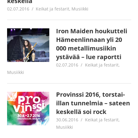
keskellä
02.07.2016
Jouni Hirn
Keikat ja festarit
,
Musiikki
Iron Maiden houkutteli
Hämeenlinnaan yli 20
000 metallimusiikin
ystävää – lue raportti
02.07.2016
Jouni Hirn
Keikat ja festarit
,
Musiikki
Provinssi 2016, torstai-
illan tunnelmia – sateen
keskellä soi rock
30.06.2016
Jouni Hirn
Keikat ja festarit
,
Musiikki