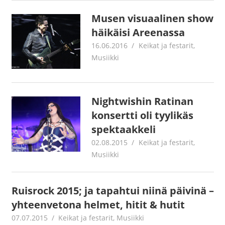
Musen visuaalinen show
häikäisi Areenassa
16.06.2016
mestanet
Keikat ja festarit
,
Musiikki
Nightwishin Ratinan
konsertti oli tyylikäs
spektaakkeli
02.08.2015
mestanet
Keikat ja festarit
,
Musiikki
Ruisrock 2015; ja tapahtui niinä päivinä –
yhteenvetona helmet, hitit & hutit
07.07.2015
mestanet
Keikat ja festarit
,
Musiikki