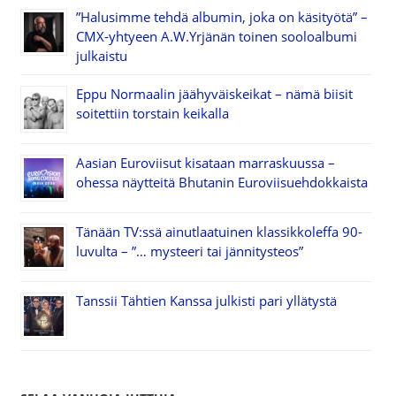
”Halusimme tehdä albumin, joka on käsityötä” –
CMX-yhtyeen A.W.Yrjänän toinen sooloalbumi
julkaistu
Eppu Normaalin jäähyväiskeikat – nämä biisit
soitettiin torstain keikalla
Aasian Euroviisut kisataan marraskuussa –
ohessa näytteitä Bhutanin Euroviisuehdokkaista
Tänään TV:ssä ainutlaatuinen klassikkoleffa 90-
luvulta – ”… mysteeri tai jännitysteos”
Tanssii Tähtien Kanssa julkisti pari yllätystä