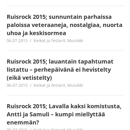
Ruisrock 2015; sunnuntain parhaissa
paloissa veteraaneja, nostalgiaa, nuorta
uhoa ja keskisormea
06.07.2015
mestanet
Keikat ja festarit
,
Musiikki
Ruisrock 2015; lauantain tapahtumat
listattu – perhepäivänä ei hevistelty
(eikä vetistelty)
06.07.2015
mestanet
Keikat ja festarit
,
Musiikki
Ruisrock 2015; Lavalla kaksi komistusta,
Antti ja Samuli – kumpi miellyttää
enemmän?
05.07.2015
mestanet
Keikat ja festarit
,
Musiikki