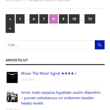
…
…
«
Previous
1
6
7
8
9
10
13
Artikkelien
Posts
Next
»
selaus
Posts
ARVOSTELUT
Muse: The Wow! Signal ★★★★☆
09.07.2026
Arvio: Ivalo-sarjassa hypätään uusiin sfääreihin
– juonen uskottavuus on viidennen kauden
heikko lenkki
30.04.2026