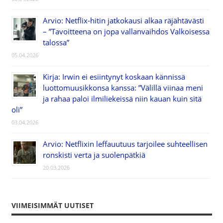
Arvio: Netflix-hitin jatkokausi alkaa räjähtävästi
– ”Tavoitteena on jopa vallanvaihdos Valkoisessa
talossa”
05.04.2026
Kirja: Irwin ei esiintynyt koskaan kännissä
luottomuusikkonsa kanssa: ”Välillä viinaa meni
ja rahaa paloi ilmiliekeissä niin kauan kuin sitä
oli”
03.04.2026
Arvio: Netflixin leffauutuus tarjoilee suhteellisen
ronskisti verta ja suolenpätkiä
20.03.2026
VIIMEISIMMÄT UUTISET