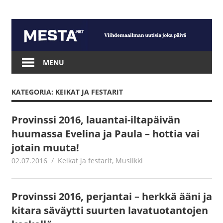
Skip
to
content
Mesta.net
MENU
KATEGORIA: KEIKAT JA FESTARIT
Provinssi 2016, lauantai-iltapäivän
huumassa Evelina ja Paula – hottia vai
jotain muuta!
02.07.2016
Jouni Hirn
Keikat ja festarit
,
Musiikki
Provinssi 2016, perjantai – herkkä ääni ja
kitara säväytti suurten lavatuotantojen