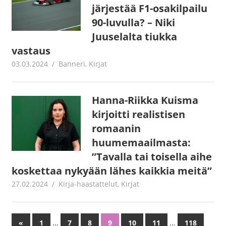
järjestää F1-osakilpailu
90-luvulla? – Niki
Juuselalta tiukka
vastaus
03.03.2024
Jouni Hirn
Banneri
,
Kirjat
Hanna-Riikka Kuisma
kirjoitti realistisen
romaanin
huumemaailmasta:
”Tavalla tai toisella aihe
koskettaa nykyään lähes kaikkia meitä”
27.02.2024
Jouni Hirn
Kirja-haastattelut
,
Kirjat
…
…
«
Previous
1
7
8
9
10
11
118