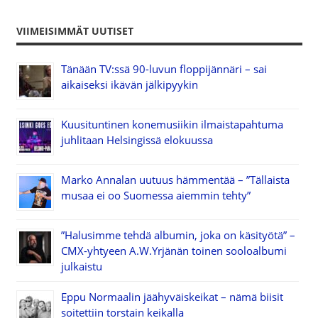
VIIMEISIMMÄT UUTISET
Tänään TV:ssä 90-luvun floppijännäri – sai
aikaiseksi ikävän jälkipyykin
Kuusituntinen konemusiikin ilmaistapahtuma
juhlitaan Helsingissä elokuussa
Marko Annalan uutuus hämmentää – ”Tällaista
musaa ei oo Suomessa aiemmin tehty”
”Halusimme tehdä albumin, joka on käsityötä” –
CMX-yhtyeen A.W.Yrjänän toinen sooloalbumi
julkaistu
Eppu Normaalin jäähyväiskeikat – nämä biisit
soitettiin torstain keikalla