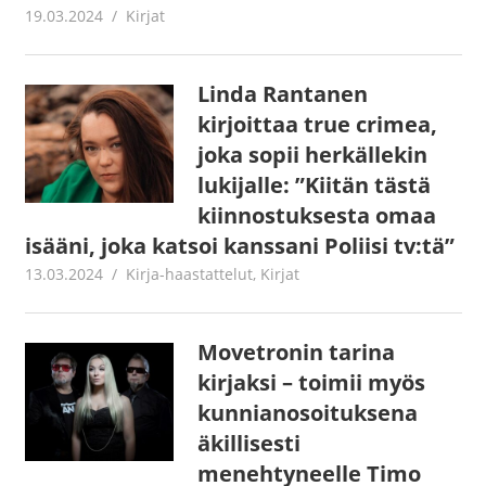
19.03.2024
Jouni Hirn
Kirjat
Linda Rantanen
kirjoittaa true crimea,
joka sopii herkällekin
lukijalle: ”Kiitän tästä
kiinnostuksesta omaa
isääni, joka katsoi kanssani Poliisi tv:tä”
13.03.2024
Jouni Hirn
Kirja-haastattelut
,
Kirjat
Movetronin tarina
kirjaksi – toimii myös
kunnianosoituksena
äkillisesti
menehtyneelle Timo