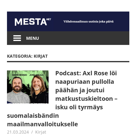
Skip
to
content
Mesta.net
MENU
KATEGORIA: KIRJAT
Podcast: Axl Rose löi
naapuriaan pullolla
päähän ja joutui
matkustuskieltoon –
isku oli tyrmäys
suomalaisbändin
maailmanvalloitukselle
21.03.2024
Jouni Hirn
Kirjat