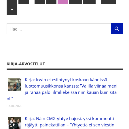
Artikkelien
Posts
Next
»
selaus
Posts
KIRJA-ARVOSTELUT
Kirja: Irwin ei esiintynyt koskaan kännissä
luottomuusikkonsa kanssa: ”Välillä viinaa meni
ja rahaa paloi ilmiliekeissä niin kauan kuin sitä
oli”
03.04.2026
Kirja: Näin CMX-yhtye hajosi: yksi kommentti
räjäytti painekattilan – ”Yhtyettä ei sen viestin