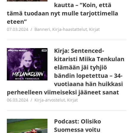
kautta – ”Koin, että
tämä tuodaan nyt mulle tarjottimella
eteen”
07.03.2024
Jouni Hirn
Banneri
,
Kirja-haastattelut
,
Kirjat
Kirja: Sentenced-
kitaristi Miika Tenkulan
elämään jäi tyhjiö
bändin lopetettua – 34-
vuotiaana hän huikkasi
perheelleen viimeiseksi jääneet sanat
06.03.2024
Jouni Hirn
Kirja-arvostelut
,
Kirjat
Podcast: Olisiko
Suomessa voitu