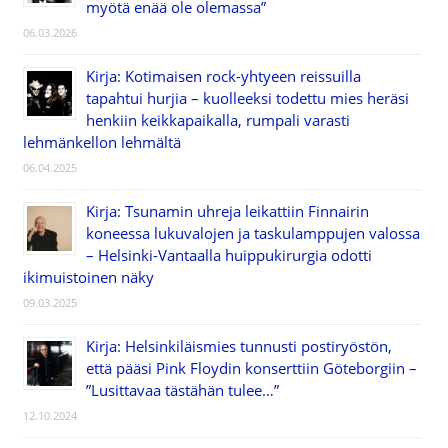
myötä enää ole olemassa”
06.03.2026
Kirja: Kotimaisen rock-yhtyeen reissuilla
tapahtui hurjia – kuolleeksi todettu mies heräsi
henkiin keikkapaikalla, rumpali varasti
lehmänkellon lehmältä
06.04.2025
Kirja: Tsunamin uhreja leikattiin Finnairin
koneessa lukuvalojen ja taskulamppujen valossa
– Helsinki-Vantaalla huippukirurgia odotti
ikimuistoinen näky
09.03.2025
Kirja: Helsinkiläismies tunnusti postiryöstön,
että pääsi Pink Floydin konserttiin Göteborgiin –
”Lusittavaa tästähän tulee…”
12.10.2024