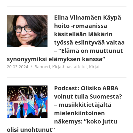
Elina Viinamäen Käypä
hoito -romaanissa
käsitellään lääkärin
työssä esiintyvää valtaa
– ”Elämä on muuttunut
synonyymiksi elämyksen kanssa”
20.03.2024
Jouni Hirn
Banneri
,
Kirja-haastattelut
,
Kirjat
Podcast: Olisiko ABBA
voinut tulla Suomesta?
– musiikkitietäjältä
mielenkiintoinen
näkemys: ”koko juttu
olisi unohtunut”