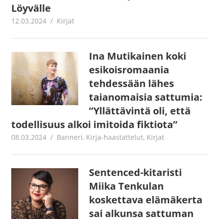
Löyvälle
12.03.2024
Jouni Hirn
Kirjat
Ina Mutikainen koki
esikoisromaania
tehdessään lähes
taianomaisia sattumia:
”Yllättävintä oli, että
todellisuus alkoi imitoida fiktiota”
08.03.2024
Jouni Hirn
Banneri
,
Kirja-haastattelut
,
Kirjat
Sentenced-kitaristi
Miika Tenkulan
koskettava elämäkerta
sai alkunsa sattuman