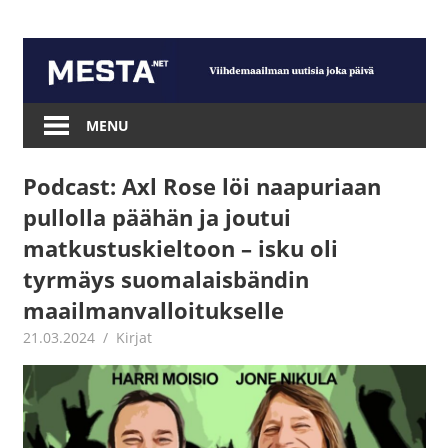
Skip
to
content
Mesta.net
MENU
Podcast: Axl Rose löi naapuriaan
pullolla päähän ja joutui
matkustuskieltoon – isku oli
tyrmäys suomalaisbändin
maailmanvalloitukselle
21.03.2024
Jouni Hirn
Kirjat