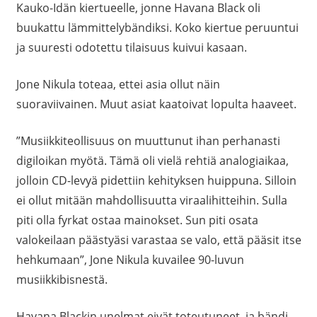
Kauko-Idän kiertueelle, jonne Havana Black oli
buukattu lämmittelybändiksi. Koko kiertue peruuntui
ja suuresti odotettu tilaisuus kuivui kasaan.
Jone Nikula toteaa, ettei asia ollut näin
suoraviivainen. Muut asiat kaatoivat lopulta haaveet.
”Musiikkiteollisuus on muuttunut ihan perhanasti
digiloikan myötä. Tämä oli vielä rehtiä analogiaikaa,
jolloin CD-levyä pidettiin kehityksen huippuna. Silloin
ei ollut mitään mahdollisuutta viraalihitteihin. Sulla
piti olla fyrkat ostaa mainokset. Sun piti osata
valokeilaan päästyäsi varastaa se valo, että pääsit itse
hehkumaan”, Jone Nikula kuvailee 90-luvun
musiikkibisnestä.
Havana Blackin unelmat eivät toteutuneet, ja bändi