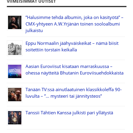
VIIMEISIMMÄT UUTISET
”Halusimme tehdä albumin, joka on käsityötä” –
CMX-yhtyeen A.W.Yrjänän toinen sooloalbumi
julkaistu
Eppu Normaalin jäähyväiskeikat – nämä biisit
soitettiin torstain keikalla
Aasian Euroviisut kisataan marraskuussa –
ohessa näytteitä Bhutanin Euroviisuehdokkaista
Tänään TV:ssä ainutlaatuinen klassikkoleffa 90-
luvulta – ”… mysteeri tai jännitysteos”
Tanssii Tähtien Kanssa julkisti pari yllätystä