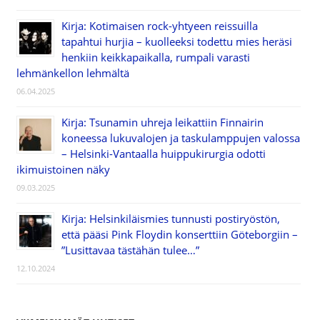
Kirja: Kotimaisen rock-yhtyeen reissuilla
tapahtui hurjia – kuolleeksi todettu mies heräsi
henkiin keikkapaikalla, rumpali varasti
lehmänkellon lehmältä
06.04.2025
Kirja: Tsunamin uhreja leikattiin Finnairin
koneessa lukuvalojen ja taskulamppujen valossa
– Helsinki-Vantaalla huippukirurgia odotti
ikimuistoinen näky
09.03.2025
Kirja: Helsinkiläismies tunnusti postiryöstön,
että pääsi Pink Floydin konserttiin Göteborgiin –
”Lusittavaa tästähän tulee…”
12.10.2024