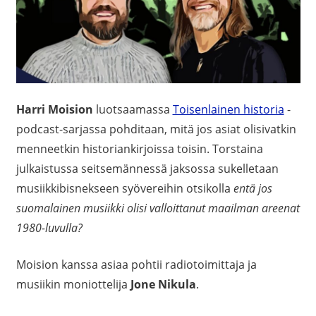
Harri Moision
luotsaamassa
Toisenlainen historia
-
podcast-sarjassa pohditaan, mitä jos asiat olisivatkin
menneetkin historiankirjoissa toisin. Torstaina
julkaistussa seitsemännessä jaksossa sukelletaan
musiikkibisnekseen syövereihin otsikolla
entä jos
suomalainen musiikki olisi valloittanut maailman areenat
1980-luvulla?
Moision kanssa asiaa pohtii radiotoimittaja ja
musiikin moniottelija
Jone Nikula
.