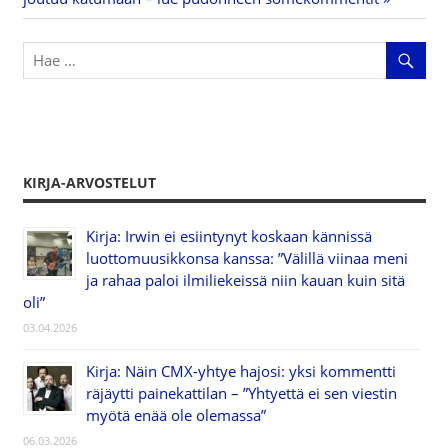
KIRJA-ARVOSTELUT
Kirja: Irwin ei esiintynyt koskaan kännissä
luottomuusikkonsa kanssa: ”Välillä viinaa meni
ja rahaa paloi ilmiliekeissä niin kauan kuin sitä
oli”
03.04.2026
Kirja: Näin CMX-yhtye hajosi: yksi kommentti
räjäytti painekattilan – ”Yhtyettä ei sen viestin
myötä enää ole olemassa”
06.03.2026