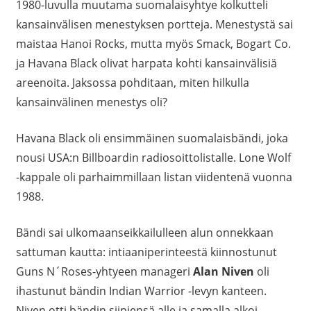
1980-luvulla muutama suomalaisyhtye kolkutteli
kansainvälisen menestyksen portteja. Menestystä sai
maistaa Hanoi Rocks, mutta myös Smack, Bogart Co.
ja Havana Black olivat harpata kohti kansainvälisiä
areenoita. Jaksossa pohditaan, miten hilkulla
kansainvälinen menestys oli?
Havana Black oli ensimmäinen suomalaisbändi, joka
nousi USA:n Billboardin radiosoittolistalle. Lone Wolf
-kappale oli parhaimmillaan listan viidentenä vuonna
1988.
Bändi sai ulkomaanseikkailulleen alun onnekkaan
sattuman kautta: intiaaniperinteestä kiinnostunut
Guns N´Roses-yhtyeen manageri
Alan Niven
oli
ihastunut bändin Indian Warrior -levyn kanteen.
Niven otti bändin siipiensä alle ja samalla alkoi