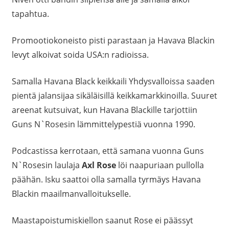
tapahtua.
Promootiokoneisto pisti parastaan ja Havava Blackin
levyt alkoivat soida USA:n radioissa.
Samalla Havana Black keikkaili Yhdysvalloissa saaden
pientä jalansijaa sikäläisillä keikkamarkkinoilla. Suuret
areenat kutsuivat, kun Havana Blackille tarjottiin
Guns N`Rosesin lämmittelypestiä vuonna 1990.
Podcastissa kerrotaan, että samana vuonna Guns
N`Rosesin laulaja
Axl Rose
löi naapuriaan pullolla
päähän. Isku saattoi olla samalla tyrmäys Havana
Blackin maailmanvalloitukselle.
Maastapoistumiskiellon saanut Rose ei päässyt