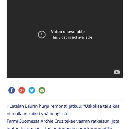
Previous
Latelan Laurin hurja remontti jatkuu: ”Uskokaa tai älkää
Artikkelien
niin ollaan kaikki yhä hengissä”
Post:
Next
Farmi Suomessa Archie Cruz tekee väärän ratkaisun, jota
selaus
Post:
joutuu katumaan – lue pudonneen somekommentit