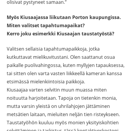
olisivat pystyneet samaan.”
Myös Kiusaajassa liikutaan Porton kaupungissa.
Miten valitset tapahtumapaikat?
Kerro joku esimerkki Kiusaajan taustatyöstä?
Valitsen sellaisia tapahtumapaikkoja, jotka
kutkuttavat mielikuvitustani. Olen saattanut osua
paikalle puolivahingossa, kuten myllyjen tapauksessa,
tai sitten olen varta vasten liikkeellä kameran kanssa
etsimässä mielenkiintoisia paikkoja.
Kiusaajaa varten selvitin muun muassa miten
noituutta harjoitetaan. Tapoja on tietenkin monia,
mutta varsin yleistä on uhrilahjojen jättäminen
metsätien laitaan, mieluiten neljän tien risteykseen.
Taustatyöhön kuuluu myös monien yksityiskohtien
selvittäminen ja tarkistus, tässä kontaktiverkostoni