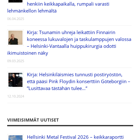
henkiin keikkapaikalla, rumpali varasti
lehmänkellon lehmältä
06.04.2025
Kirja: Tsunamin uhreja leikattiin Finnairin
koneessa lukuvalojen ja taskulamppujen valossa
– Helsinki-Vantaalla huippukirurgia odotti
ikimuistoinen näky
09.03.2025
Kirja: Helsinkiläismies tunnusti postiryöstön,
että pääsi Pink Floydin konserttiin Göteborgiin –
”Lusittavaa tästähän tulee…”
12.10.2024
VIIMEISIMMÄT UUTISET
Hellsinki Metal Festival 2026 – keikkaraportti