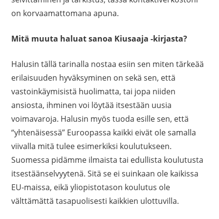
on korvaamattomana apuna.
Mitä muuta haluat sanoa Kiusaaja -kirjasta?
Halusin tällä tarinalla nostaa esiin sen miten tärkeää
erilaisuuden hyväksyminen on sekä sen, että
vastoinkäymisistä huolimatta, tai jopa niiden
ansiosta, ihminen voi löytää itsestään uusia
voimavaroja. Halusin myös tuoda esille sen, että
“yhtenäisessä” Euroopassa kaikki eivät ole samalla
viivalla mitä tulee esimerkiksi koulutukseen.
Suomessa pidämme ilmaista tai edullista koulutusta
itsestäänselvyytenä. Sitä se ei suinkaan ole kaikissa
EU-maissa, eikä yliopistotason koulutus ole
välttämättä tasapuolisesti kaikkien ulottuvilla.