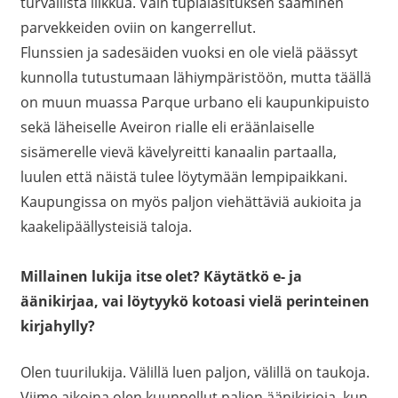
turvallista liikkua. Vain tuplalasituksen saaminen
parvekkeiden oviin on kangerrellut.
Flunssien ja sadesäiden vuoksi en ole vielä päässyt
kunnolla tutustumaan lähiympäristöön, mutta täällä
on muun muassa Parque urbano eli kaupunkipuisto
sekä läheiselle Aveiron rialle eli eräänlaiselle
sisämerelle vievä kävelyreitti kanaalin partaalla,
luulen että näistä tulee löytymään lempipaikkani.
Kaupungissa on myös paljon viehättäviä aukioita ja
kaakelipäällysteisiä taloja.
Millainen lukija itse olet? Käytätkö e- ja
äänikirjaa, vai löytyykö kotoasi vielä perinteinen
kirjahylly?
Olen tuurilukija. Välillä luen paljon, välillä on taukoja.
Viime aikoina olen kuunnellut paljon äänikirjoja, kun