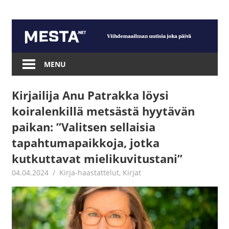
Skip
to
content
Mesta.net
MENU
Kirjailija Anu Patrakka löysi
koiralenkillä metsästä hyytävän
paikan: ”Valitsen sellaisia
tapahtumapaikkoja, jotka
kutkuttavat mielikuvitustani”
04.04.2024
Jouni Hirn
Kirja-haastattelut
,
Kirjat