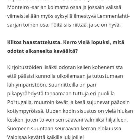
Monteiro -sarjan kolmatta osaa ja jossain välissä
viimeistellään myös syksyllä ilmestyvä Lemmenlahti-
sarjan toinen osa. Töitä siis riittää, ja se on hyvä!
Kiitos haastattelusta. Kerro vielä lopuksi, mitä
odotat alkaneelta keväältä?
Kirjoitustöiden lisäksi odotan kelien kohenemista
että pääsisi kunnolla ulkoilemaan ja tutustumaan
lähiympäristöön. Suunnitteilla on pari
pikapyrähdystä tapaamaan tuttuja eri puolilla
Portugalia, muutoin kevät ja kesä sujunevat pääosin
kotiympyröissä. Uuden kodin sisustus on vielä hiukan
kesken, joten toivon sen saavani valmiiksi hiljalleen.
Suomeen suuntaan seuraavan kerran elokuussa.
Valoisaa kevättä kaikille lukijoille!