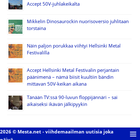
Accept 50V-juhlakeikalta
Mikkelin Dinosaurockin nuorisoversio juhlitaan
torstaina
Näin paljon porukkaa viihtyi Hellsinki Metal
Festivalilla
Accept Hellsinki Metal Festivalin perjantain
päänimenä – nämä biisit kuultiin bändin
mittavan 50V-keikan aikana
Tänään TV:ssä 90-luvun floppijännäri – sai
aikaiseksi ikävän jälkipyykin
2026 © Mesta.net - viihdemaailman uutisia joka
päivä