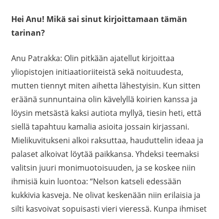
Hei Anu! Mikä sai sinut kirjoittamaan tämän
tarinan?
Anu Patrakka: Olin pitkään ajatellut kirjoittaa
yliopistojen initiaatioriiteistä sekä noituudesta,
mutten tiennyt miten aihetta lähestyisin. Kun sitten
eräänä sunnuntaina olin kävelyllä koirien kanssa ja
löysin metsästä kaksi autiota myllyä, tiesin heti, että
siellä tapahtuu kamalia asioita jossain kirjassani.
Mielikuvitukseni alkoi raksuttaa, hauduttelin ideaa ja
palaset alkoivat löytää paikkansa. Yhdeksi teemaksi
valitsin juuri monimuotoisuuden, ja se koskee niin
ihmisiä kuin luontoa: “Nelson katseli edessään
kukkivia kasveja. Ne olivat keskenään niin erilaisia ja
silti kasvoivat sopuisasti vieri vieressä. Kunpa ihmiset