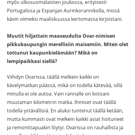
myös ulkosuomalaisten joukossa, erityisesti
Portugalissa ja Espanjan Aurinkorannikolla, missä
kävin viimeksi maaliskuussa kertomassa kirjoistani.
Muutit hiljattain maaseudulta Ovar-nimisen
pikkukaupungin merellisiin maisemiin. Miten olet
tottunut kaupunkielämään? Mikä on
lempipaikkasi siellä?
Viihdyn Ovarissa, täällä melkein kaikki on
kävelymatkan päässä, mikä on todella kätevää, sillä
minulla ei ole autoa. Vain rannalle on kotoani
muutaman kilometrin matka. Ihmiset ovat täällä
todella ystävällisiä. En aluksi tuntenut täällä ketään,
mutta kummasti ovat melkein kaikki asiat hoituneet
ja remonttiapuakin löytyi. Ovarissa on rauhallista ja