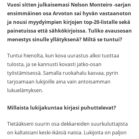
Vuosi sitten julkaisemasi Nelson Monteiro -sarjan
ensimmäinen osa Arvoton sai hyvän vastaanoton
ja nousi myydyimpien kirjojen top-20-listalle sekä
painetuissa että sähkökirjoissa. Tuliko avausosan
menestys sinulle yllätyksenä? Miltä se tuntui?
Tuntui hienolta, kun kova uurastus alkoi tuottaa
tulosta, ja se kannusti kovasti jatko-osan
työstämisessä. Samalla ruokahalu kasvaa, pyrin
tarjoamaan lukijoille aina vain antoisamman
lukuelämyksen.
Millaista lukijakuntaa kirjasi puhuttelevat?
Tietääkseni suurin osa dekkareiden suurkuluttajista
on kaltaisiani keski-ikäisiä naisia. Lukijoita on paljon