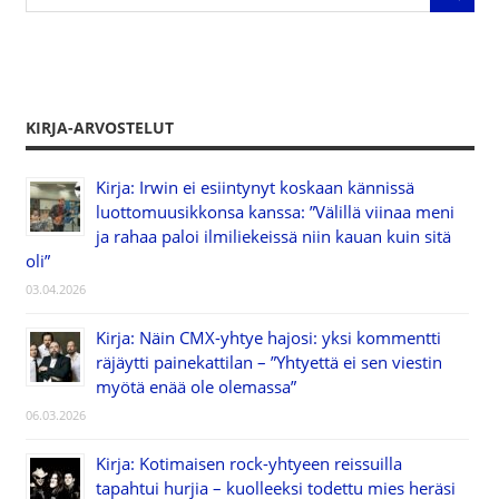
KIRJA-ARVOSTELUT
Kirja: Irwin ei esiintynyt koskaan kännissä
luottomuusikkonsa kanssa: ”Välillä viinaa meni
ja rahaa paloi ilmiliekeissä niin kauan kuin sitä
oli”
03.04.2026
Kirja: Näin CMX-yhtye hajosi: yksi kommentti
räjäytti painekattilan – ”Yhtyettä ei sen viestin
myötä enää ole olemassa”
06.03.2026
Kirja: Kotimaisen rock-yhtyeen reissuilla
tapahtui hurjia – kuolleeksi todettu mies heräsi