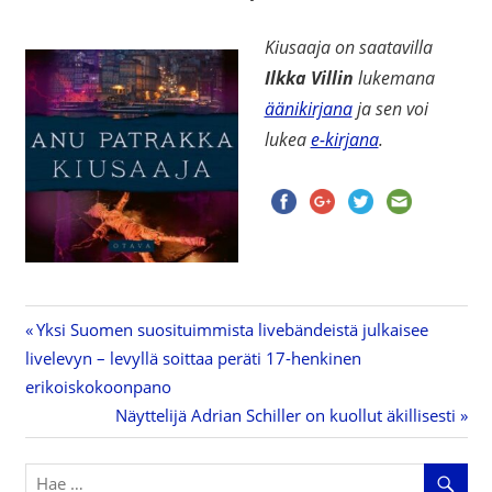
Kiusaaja on saatavilla
Ilkka Villin
lukemana
äänikirjana
ja sen voi
lukea
e-kirjana
.
Previous
Yksi Suomen suosituimmista livebändeistä julkaisee
Artikkelien
livelevyn – levyllä soittaa peräti 17-henkinen
Post:
erikoiskokoonpano
selaus
Next
Näyttelijä Adrian Schiller on kuollut äkillisesti
Post: