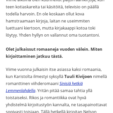
teen kotiaskareita tai käsitöitä, televisio on päällä
todella harvoin. En ole koskaan ollut kova
hamstraamaan kirjoja, laitan ne useimmiten
luettuani kiertoon, mutta kirjakaappi kotoa toki
löytyy. Yhden hyllyn on vallannut oma tuotantoni.
Olet julkaissut romaaneja vuoden välein. Miten
kirjoittaminen jatkuu tästä.
Viime vuonna julkaisin itse asiassa kaksi romaania,
kun Karistolta ilmestyi syksyllä
Tuuli Kivijoen
nimellä
romanttinen viihderomaani
Sinisiä hetkiä
Lemmenlahdella
. Yritän pitää samaa tahtia yllä
toistaiseksi. Rikos ja romantiikka ovat hyvä
yhdistelmä kirjoitustyön kannalta, ne tasapainottavat
sopivasti toisiaan. Tällä hetkellä kirjoitan Nelson