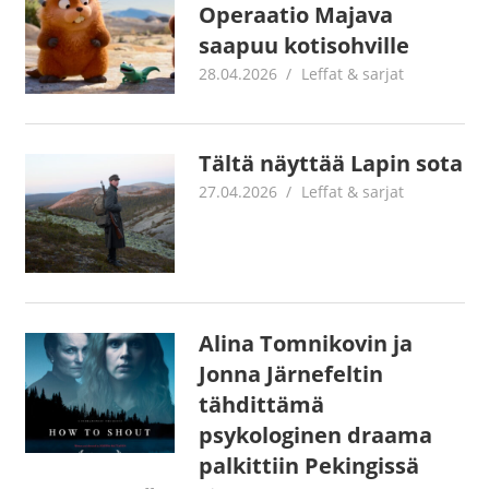
Operaatio Majava
saapuu kotisohville
28.04.2026
Juha Kaunisto
Leffat & sarjat
Tältä näyttää Lapin sota
27.04.2026
Juha Kaunisto
Leffat & sarjat
Alina Tomnikovin ja
Jonna Järnefeltin
tähdittämä
psykologinen draama
palkittiin Pekingissä