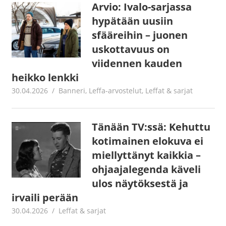
Arvio: Ivalo-sarjassa
hypätään uusiin
sfääreihin – juonen
uskottavuus on
viidennen kauden
heikko lenkki
30.04.2026
Jouni Hirn
Banneri
,
Leffa-arvostelut
,
Leffat & sarjat
Tänään TV:ssä: Kehuttu
kotimainen elokuva ei
miellyttänyt kaikkia –
ohjaajalegenda käveli
ulos näytöksestä ja
irvaili perään
30.04.2026
Jouni Hirn
Leffat & sarjat