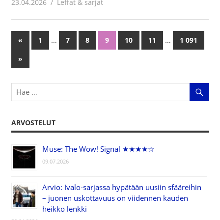
23.04.2026
Juha Kaunisto
Leffat & sarjat
…
…
«
Previous
1
7
8
9
10
11
1 091
Artikkelien
Posts
Next
»
selaus
Posts
ARVOSTELUT
Muse: The Wow! Signal ★★★★☆
09.07.2026
Arvio: Ivalo-sarjassa hypätään uusiin sfääreihin
– juonen uskottavuus on viidennen kauden
heikko lenkki