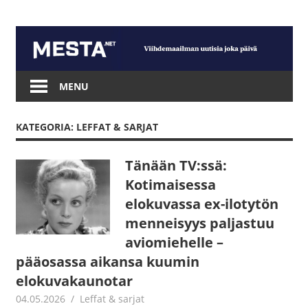
Skip
to
content
Mesta.net
MENU
KATEGORIA: LEFFAT & SARJAT
Tänään TV:ssä:
Kotimaisessa
elokuvassa ex-ilotytön
menneisyys paljastuu
aviomiehelle –
pääosassa aikansa kuumin
elokuvakaunotar
04.05.2026
Jouni Hirn
Leffat & sarjat