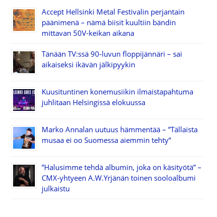
Accept Hellsinki Metal Festivalin perjantain
päänimenä – nämä biisit kuultiin bändin
mittavan 50V-keikan aikana
Tänään TV:ssä 90-luvun floppijännäri – sai
aikaiseksi ikävän jälkipyykin
Kuusituntinen konemusiikin ilmaistapahtuma
juhlitaan Helsingissä elokuussa
Marko Annalan uutuus hämmentää – ”Tällaista
musaa ei oo Suomessa aiemmin tehty”
”Halusimme tehdä albumin, joka on käsityötä” –
CMX-yhtyeen A.W.Yrjänän toinen sooloalbumi
julkaistu