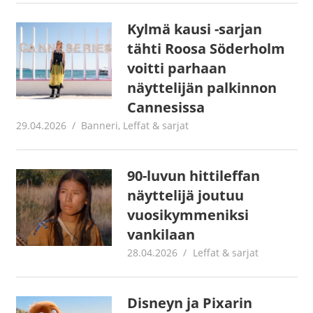
Kylmä kausi -sarjan
tähti Roosa Söderholm
voitti parhaan
näyttelijän palkinnon
Cannesissa
29.04.2026
Jouni Hirn
Banneri
,
Leffat & sarjat
90-luvun hittileffan
näyttelijä joutuu
vuosikymmeniksi
vankilaan
28.04.2026
Jouni Hirn
Leffat & sarjat
Disneyn ja Pixarin