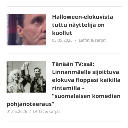
Halloween-elokuvista
tuttu näyttelijä on
kuollut
03.05.2026
Jouni Hirn
Leffat & sarjat
Tänään TV:ssä:
Linnanmäelle sijoittuva
elokuva floppasi kaikilla
rintamilla –
”suomalaisen komedian
pohjanoteeraus”
01.05.2026
Jouni Hirn
Leffat & sarjat