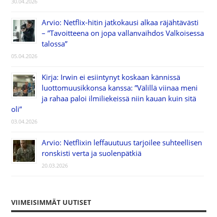
30.04.2026
Arvio: Netflix-hitin jatkokausi alkaa räjähtävästi
– ”Tavoitteena on jopa vallanvaihdos Valkoisessa
talossa”
05.04.2026
Kirja: Irwin ei esiintynyt koskaan kännissä
luottomuusikkonsa kanssa: ”Välillä viinaa meni
ja rahaa paloi ilmiliekeissä niin kauan kuin sitä
oli”
03.04.2026
Arvio: Netflixin leffauutuus tarjoilee suhteellisen
ronskisti verta ja suolenpätkiä
20.03.2026
VIIMEISIMMÄT UUTISET