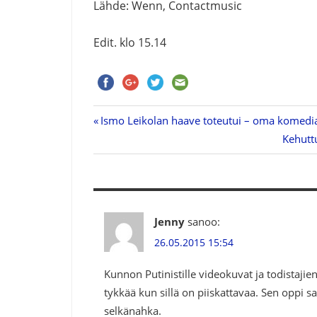
Lähde: Wenn, Contactmusic
Edit. klo 15.14
Previous
Ismo Leikolan haave toteutui – oma komedias
Artikkelien
Post:
Next
Kehuttu
Post:
selaus
Jenny
sanoo:
26.05.2015 15:54
Kunnon Putinistille videokuvat ja todistaji
tykkää kun sillä on piiskattavaa. Sen oppi 
selkänahka.