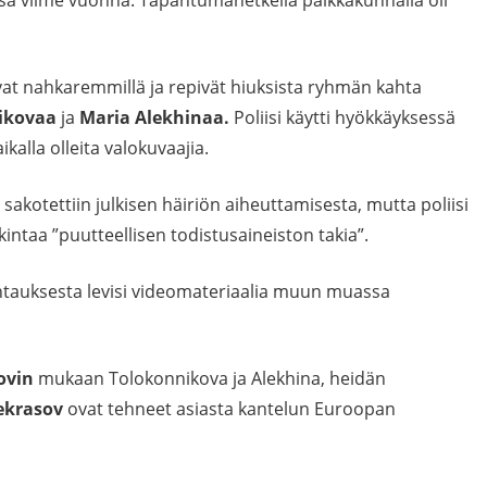
ssa viime vuonna. Tapahtumahetkellä paikkakunnalla oli
sivat nahkaremmillä ja repivät hiuksista ryhmän kahta
ikovaa
ja
Maria Alekhinaa.
Poliisi käytti hyökkäyksessä
kalla olleita valokuvaajia.
akotettiin julkisen häiriön aiheuttamisesta, mutta poliisi
tkintaa ”puutteellisen todistusaineiston takia”.
ohtauksesta levisi videomateriaalia muun muassa
ovin
mukaan Tolokonnikova ja Alekhina, heidän
Nekrasov
ovat tehneet asiasta kantelun Euroopan