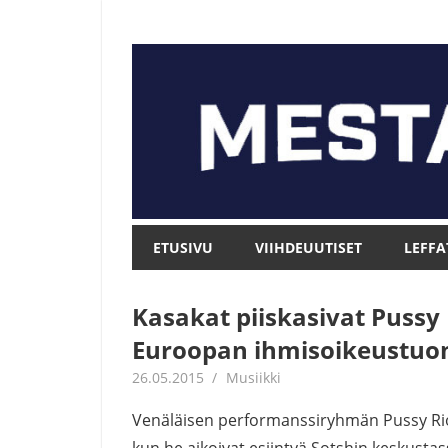
Skip
to
content
Mesta.net
Mesta.net
ETUSIVU
VIIHDEUUTISET
LEFFA
Kasakat piiskasivat Pussy 
Euroopan ihmisoikeustuo
26.05.2015
mestanet
Musiikki
Venäläisen performanssiryhmän Pussy Rioti