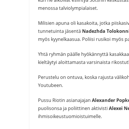
kun he aikoivat esiintyä Sotshin keskusta
menossa talviolympialaiset.
Milisien apuna oli kasakoita, jotka piiska
tunnetuinta jäsentä
Nadezhda Tolokonn
myös kyynelkaasua. Poliisi rusikoi myös pai
Yhtä ryhmän päälle hyökännyttä kasakkaa s
kieltäytyi aloittamasta varsinaista rikostu
Perustelu on ontuva, koska rajusta välik
Youtubeen.
Pussu Riotin asianajajan
Alexander Popk
puolisonsa ja poliittinen aktivisti
Alexei 
ihmisoikeustuomioistuimelle.