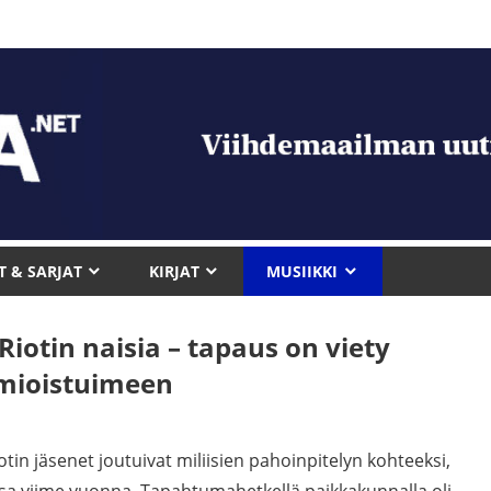
T & SARJAT
KIRJAT
MUSIIKKI
Riotin naisia – tapaus on viety
mioistuimeen
n jäsenet joutuivat miliisien pahoinpitelyn kohteeksi,