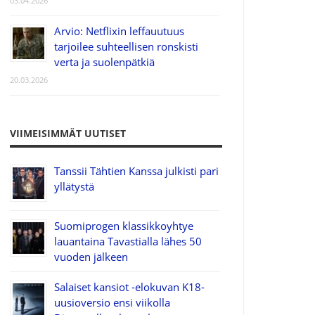
03.04.2026
Arvio: Netflixin leffauutuus
tarjoilee suhteellisen ronskisti
verta ja suolenpätkiä
20.03.2026
VIIMEISIMMÄT UUTISET
Tanssii Tähtien Kanssa julkisti pari
yllätystä
Suomiprogen klassikkoyhtye
lauantaina Tavastialla lähes 50
vuoden jälkeen
Salaiset kansiot -elokuvan K18-
uusioversio ensi viikolla