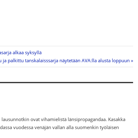
arja alkaa syksyllä
 ja palkittu tanskalaisssarja näytetään AVA:lla alusta loppuun
en lausunnotkin ovat vihamielistä länsipropagandaa. Kasakka
sadassa vuodessa venäjän vallan alla suomenkin työläisen