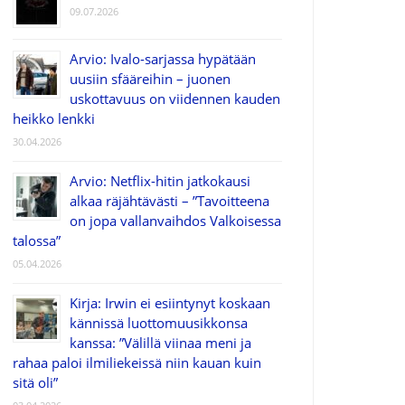
09.07.2026
Arvio: Ivalo-sarjassa hypätään
uusiin sfääreihin – juonen
uskottavuus on viidennen kauden
heikko lenkki
30.04.2026
Arvio: Netflix-hitin jatkokausi
alkaa räjähtävästi – ”Tavoitteena
on jopa vallanvaihdos Valkoisessa
talossa”
05.04.2026
Kirja: Irwin ei esiintynyt koskaan
kännissä luottomuusikkonsa
kanssa: ”Välillä viinaa meni ja
rahaa paloi ilmiliekeissä niin kauan kuin
sitä oli”