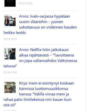
09.07.2026
Arvio: Ivalo-sarjassa hypätään
uusiin sfääreihin – juonen
uskottavuus on viidennen kauden
heikko lenkki
30.04.2026
Arvio: Netflix-hitin jatkokausi
alkaa räjähtävästi – ”Tavoitteena
on jopa vallanvaihdos Valkoisessa
talossa”
05.04.2026
Kirja: Irwin ei esiintynyt koskaan
kännissä luottomuusikkonsa
kanssa: ”Välillä viinaa meni ja
rahaa paloi ilmiliekeissä niin kauan kuin
sitä oli”