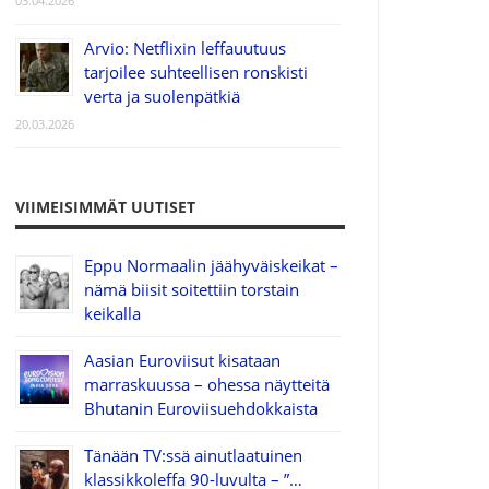
03.04.2026
Arvio: Netflixin leffauutuus
tarjoilee suhteellisen ronskisti
verta ja suolenpätkiä
20.03.2026
VIIMEISIMMÄT UUTISET
Eppu Normaalin jäähyväiskeikat –
nämä biisit soitettiin torstain
keikalla
Aasian Euroviisut kisataan
marraskuussa – ohessa näytteitä
Bhutanin Euroviisuehdokkaista
Tänään TV:ssä ainutlaatuinen
klassikkoleffa 90-luvulta – ”…