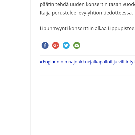
päätin tehdä uuden konsertin tasan vuoden
Kaija perustelee levy-yhtiön tiedotteessa.
Lipunmyynti konserttiin alkaa Lippupistees
Previous
Englannin maajoukkuejalkapalloilija villiinty
Artikkelien
Post:
selaus