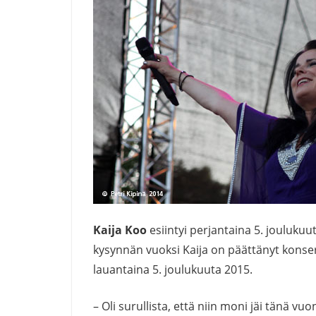
Kaija Koo
esiintyi perjantaina 5. jouluku
kysynnän vuoksi Kaija on päättänyt konse
lauantaina 5. joulukuuta 2015.
– Oli surullista, että niin moni jäi tänä v