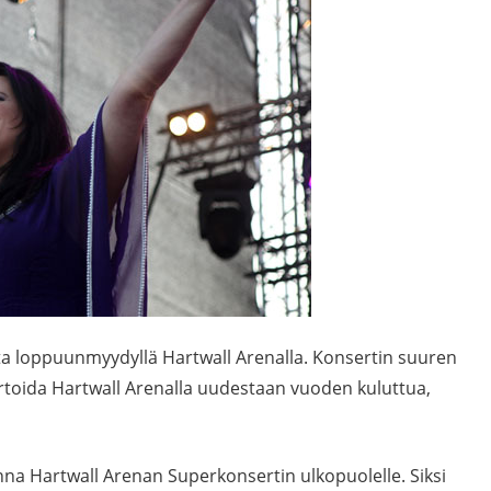
uta loppuunmyydyllä Hartwall Arenalla. Konsertin suuren
rtoida Hartwall Arenalla uudestaan vuoden kuluttua,
uonna Hartwall Arenan Superkonsertin ulkopuolelle. Siksi