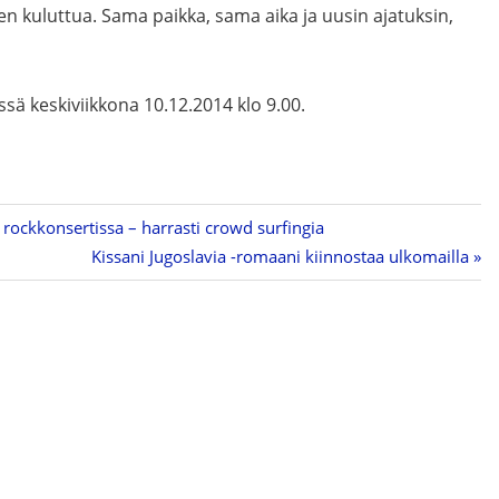
 kuluttua. Sama paikka, sama aika ja uusin ajatuksin,
sä keskiviikkona 10.12.2014 klo 9.00.
i rockkonsertissa – harrasti crowd surfingia
Next
Kissani Jugoslavia -romaani kiinnostaa ulkomailla
Post: