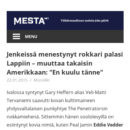
Skip
to
content
Mesta.net
MENU
Jenkeissä menestynyt rokkari palasi
Lappiin – muuttaa takaisin
Amerikkaan: "En kuulu tänne"
22.01.2015
mestanet
Musiikki
Ivalossa syntynyt Gary Heffern alias Veli-Matti
Tervaniemi saavutti kovan kulttimaineen
yhdysvaltalaisen punkyhtye The Penetratorsin
nokkamiehenä. Sittemmin hänen soololevyillä on
esiintynyt kovia nimiä, kuten Peal Jamin
Eddie Vedder