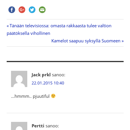
Previous
Tänään televisiossa: omasta rakkaasta tulee valtion
Artikkelien
päätöksella vihollinen
Post:
Next
Kamelot saapuu syksyllä Suomeen
selaus
Post:
Jack prkl
sanoo:
22.01.2015 10:40
…hmmm.. pjuutiful
Pertti
sanoo: