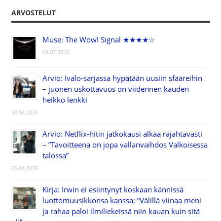
ARVOSTELUT
Muse: The Wow! Signal ★★★★☆
09.07.2026
Arvio: Ivalo-sarjassa hypätään uusiin sfääreihin
– juonen uskottavuus on viidennen kauden
heikko lenkki
30.04.2026
Arvio: Netflix-hitin jatkokausi alkaa räjähtävästi
– ”Tavoitteena on jopa vallanvaihdos Valkoisessa
talossa”
05.04.2026
Kirja: Irwin ei esiintynyt koskaan kännissä
luottomuusikkonsa kanssa: ”Välillä viinaa meni
ja rahaa paloi ilmiliekeissä niin kauan kuin sitä