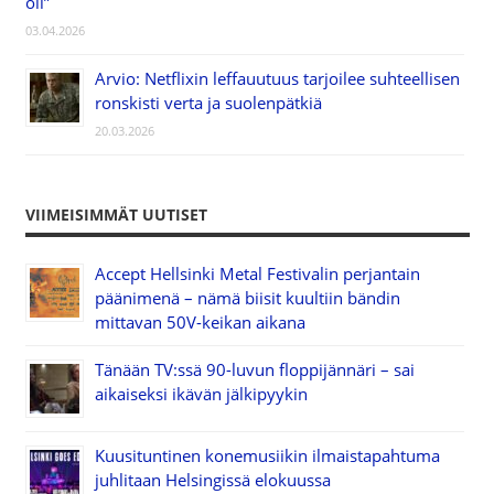
oli”
03.04.2026
Arvio: Netflixin leffauutuus tarjoilee suhteellisen
ronskisti verta ja suolenpätkiä
20.03.2026
VIIMEISIMMÄT UUTISET
Accept Hellsinki Metal Festivalin perjantain
päänimenä – nämä biisit kuultiin bändin
mittavan 50V-keikan aikana
Tänään TV:ssä 90-luvun floppijännäri – sai
aikaiseksi ikävän jälkipyykin
Kuusituntinen konemusiikin ilmaistapahtuma
juhlitaan Helsingissä elokuussa