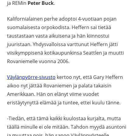
ja REMin
Peter Buck
.
Kalifornialainen perhe adoptoi 4-vuotiaan pojan
suomalaisesta orpokodista. Heffern sai tietää
taustastaan vasta aikuisena ja hän kiinnostui
juuristaan. Yhdysvalloissa varttunut Heffern jätti
viisikymppisenä kotikaupunkinsa Seattlen ja muutti
Rovaniemelle vuonna 2006.
Väylänpyörre-sivusto
kertoo nyt, että Gary Heffern
aikoo nyt jättää Rovaniemen ja palata takaisin
Amerikkaan. Hän on elänyt viime vuodet
eristäytynyttä elämää ja tuntee, ettei kuulu tänne.
-Tiedän, että tämä kaikki kuulostaa kurjalta, mutta
täällä minulle ei ole mitään. Tahdon myydä asuntoni
ja muuttaa pois, hän sanoo Väylänpyörteelle.