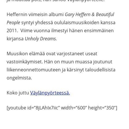
Heffernin viimeisin albumi
Gary Heffern & Beautiful
People
syntyi yhdessä oululaismuusikoiden kanssa
2011. Viime vuonna ilmestyi hänen ensimmäinen
kirjansa
Unholy Dreams.
Muusikon elämää ovat varjostaneet useat
vastoinkäymiset. Hän on muun muassa joutunut
liikenneonnettomuuteen ja kärsinyt taloudellisista
ongelmista.
Koko juttu
Väylänpyörteessä.
[youtube id=”8jLAhIx7iic” width=”600″ height=”350″]